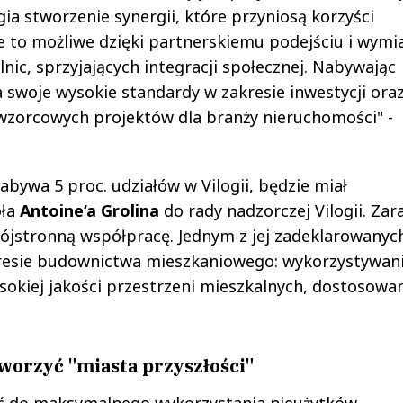
gia stworzenie synergii, które przyniosą korzyści
e to możliwe dzięki partnerskiemu podejściu i wymi
nic, sprzyjających integracji społecznej. Nabywając
a swoje wysokie standardy w zakresie inwestycji ora
wzorcowych projektów dla branży nieruchomości" -
bywa 5 proc. udziałów w Vilogii, będzie miał
oła
Antoine‘a Grolina
do rady nadzorczej Vilogii. Za
trójstronną współpracę. Jednym z jej zadeklarowanyc
kresie budownictwa mieszkaniowego: wykorzystywan
sokiej jakości przestrzeni mieszkalnych, dostosowa
worzyć "miasta przyszłości"