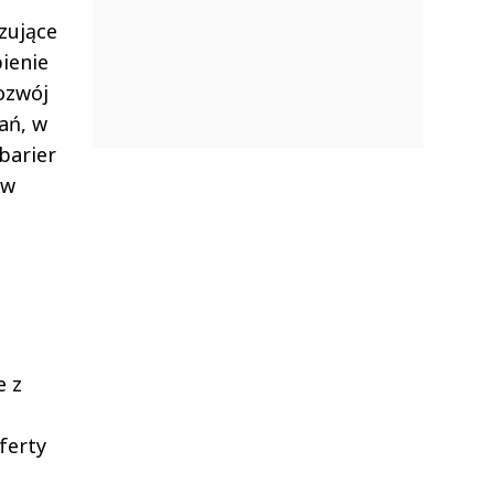
zujące
pienie
ozwój
ań, w
barier
 w
e z
ferty