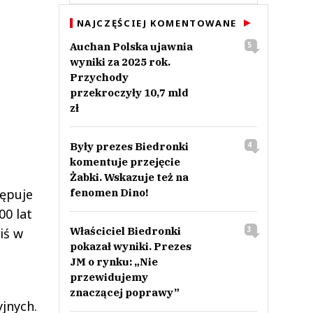
NAJCZĘŚCIEJ KOMENTOWANE
Auchan Polska ujawnia
5
wyniki za 2025 rok.
Przychody
przekroczyły 10,7 mld
zł
Były prezes Biedronki
4
komentuje przejęcie
Żabki. Wskazuje też na
fenomen Dino!
tępuje
00 lat
Właściciel Biedronki
3
iś w
pokazał wyniki. Prezes
JM o rynku: „Nie
przewidujemy
znaczącej poprawy”
jnych.