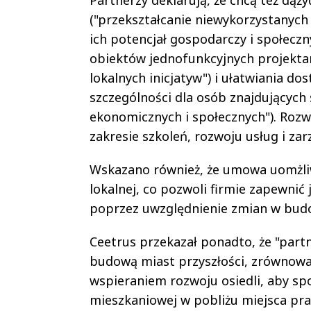
Partnerzy deklarują, że chcą też dą
("przekształcanie niewykorzystanych
ich potencjał gospodarczy i społeczn
obiektów jednofunkcyjnych projektam
lokalnych inicjatyw") i ułatwiania d
szczególności dla osób znajdujących s
ekonomicznych i społecznych"). Rozw
zakresie szkoleń, rozwoju usług i za
Wskazano również, że umowa uomżliw
lokalnej, co pozwoli firmie zapewnić 
poprzez uwzględnienie zmian w bud
Ceetrus przekazał ponadto, że "par
budową miast przyszłości, zrównowa
wspieraniem rozwoju osiedli, aby sp
mieszkaniowej w pobliżu miejsca pra