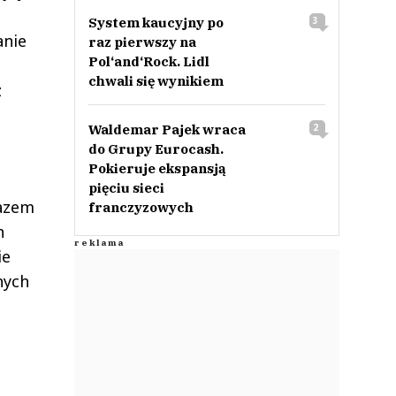
System kaucyjny po
3
anie
raz pierwszy na
Pol‘and‘Rock. Lidl
chwali się wynikiem
z
Waldemar Pajek wraca
2
do Grupy Eurocash.
Pokieruje ekspansją
pięciu sieci
razem
franczyzowych
h
ie
nych