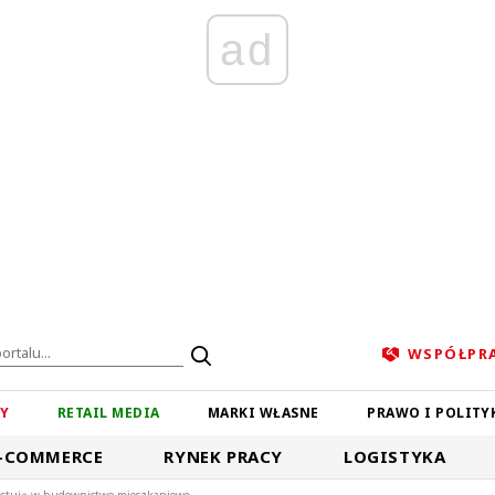
ad
WSPÓŁPR
ZY
RETAIL MEDIA
MARKI WŁASNE
PRAWO I POLITY
-COMMERCE
RYNEK PRACY
LOGISTYKA