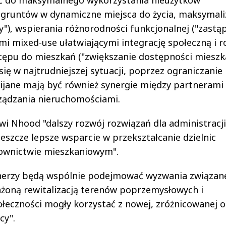
żyć do maksymalnego wykorzystania nieużytków
 gruntów w dynamiczne miejsca do życia, maksymali
y"), wspierania różnorodności funkcjonalnej ("zastą
i mixed-use ułatwiającymi integrację społeczną i r
ostępu do mieszkań ("zwiększanie dostępności mieszk
ię w najtrudniejszej sytuacji, poprzez ograniczanie 
ijane mają być również synergie między partnerami
rządzania nieruchomościami.
i Nhood "dalszy rozwój rozwiązań dla administracji
jeszcze lepsze wsparcie w przekształcanie dzielnic
ownictwie mieszkaniowym".
tnerzy będą wspólnie podejmować wyzwania związan
żoną rewitalizacją terenów poprzemysłowych i
ołeczności mogły korzystać z nowej, zróżnicowanej o
cy".