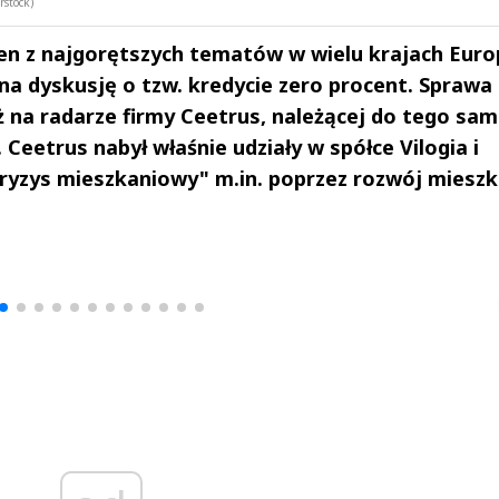
rstock)
n z najgorętszych tematów w wielu krajach Euro
 na dyskusję o tzw. kredycie zero procent. Sprawa
ż na radarze firmy Ceetrus, należącej do tego sa
 Ceetrus nabył właśnie udziały w spółce Vilogia i
ryzys mieszkaniowy" m.in. poprzez rozwój miesz
drzej
Michał Stężalski
FineDiningWe
▶
▶