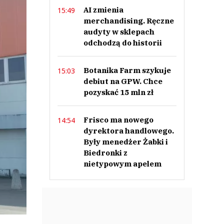
AI zmienia
15:49
merchandising. Ręczne
audyty w sklepach
odchodzą do historii
Botanika Farm szykuje
15:03
debiut na GPW. Chce
pozyskać 15 mln zł
Frisco ma nowego
14:54
dyrektora handlowego.
Były menedżer Żabki i
Biedronki z
nietypowym apelem