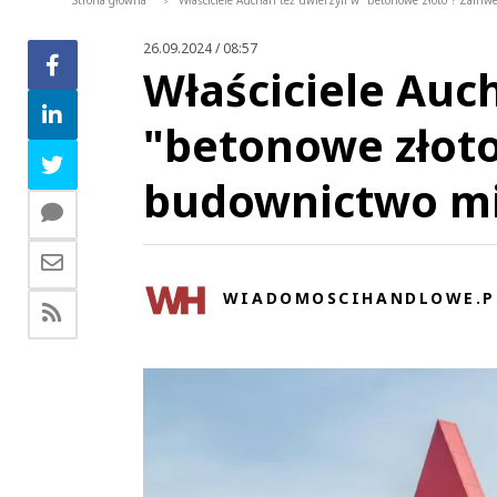
Strona główna
Właściciele Auchan też uwierzyli w "betonowe złoto"? Zai
>
26.09.2024 / 08:57
Właściciele Auch
"betonowe złoto
budownictwo m
WIADOMOSCIHANDLOWE.P