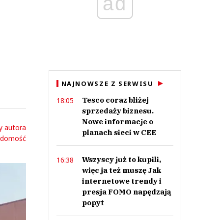
ad
NAJNOWSZE Z SERWISU
Tesco coraz bliżej
18:05
sprzedaży biznesu.
Nowe informacje o
y autora
planach sieci w CEE
adomość
Wszyscy już to kupili,
16:38
więc ja też muszę Jak
internetowe trendy i
presja FOMO napędzają
popyt