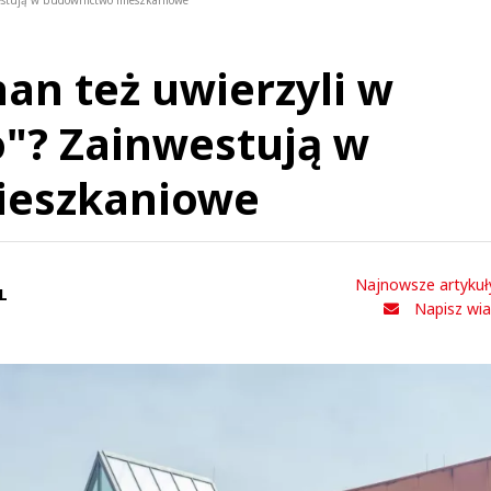
nwestują w budownictwo mieszkaniowe
an też uwierzyli w
"? Zainwestują w
ieszkaniowe
Najnowsze artykuł
L
Napisz wi