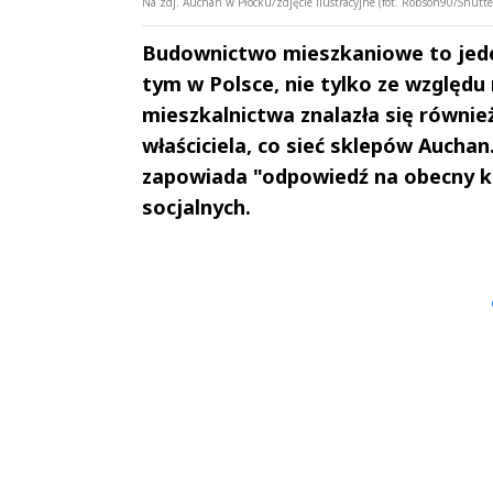
Na zdj. Auchan w Płocku/zdjęcie ilustracyjne (fot. Robson90/Shutte
Budownictwo mieszkaniowe to jede
tym w Polsce, nie tylko ze względu
mieszkalnictwa znalazła się równie
właściciela, co sieć sklepów Auchan.
zapowiada "odpowiedź na obecny k
socjalnych.
Andrzej i Marta
Marta i An
Sterniccy
Sterniccy
▶
▶