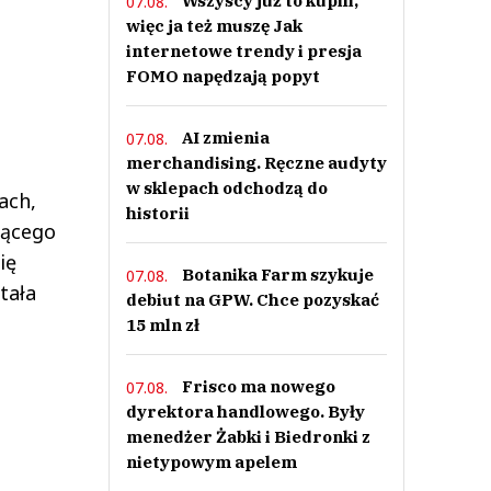
Wszyscy już to kupili,
07.08.
więc ja też muszę Jak
internetowe trendy i presja
FOMO napędzają popyt
AI zmienia
07.08.
merchandising. Ręczne audyty
w sklepach odchodzą do
ach,
historii
jącego
ię
Botanika Farm szykuje
07.08.
tała
debiut na GPW. Chce pozyskać
15 mln zł
Frisco ma nowego
07.08.
dyrektora handlowego. Były
menedżer Żabki i Biedronki z
nietypowym apelem