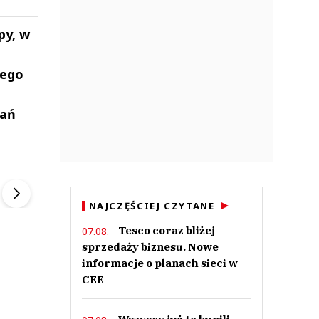
py, w
mego
kań
ek
Szefem być Sezon 2
Marcin Przybysz
▶
▶
NAJCZĘŚCIEJ CZYTANE
Tesco coraz bliżej
07.08.
sprzedaży biznesu. Nowe
informacje o planach sieci w
CEE