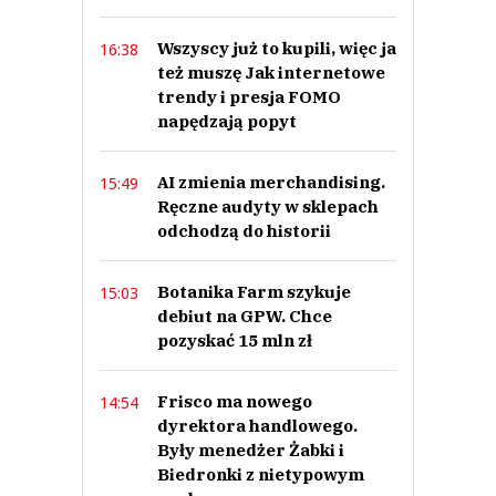
Wszyscy już to kupili, więc ja
16:38
też muszę Jak internetowe
trendy i presja FOMO
napędzają popyt
AI zmienia merchandising.
15:49
Ręczne audyty w sklepach
odchodzą do historii
Botanika Farm szykuje
15:03
debiut na GPW. Chce
pozyskać 15 mln zł
Frisco ma nowego
14:54
dyrektora handlowego.
Były menedżer Żabki i
Biedronki z nietypowym