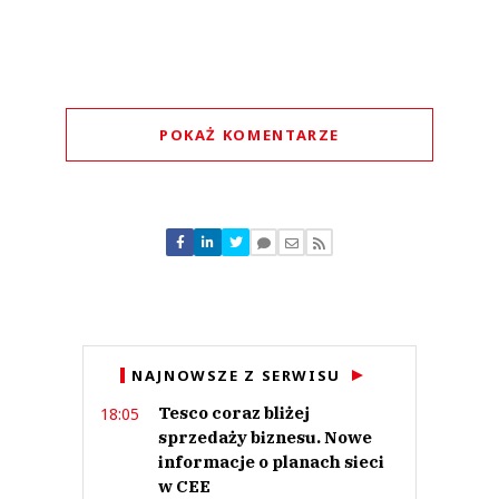
POKAŻ KOMENTARZE
Komentarze (
0
)
Nie znaleziono komentarzy
Zostaw swoje komentarze
Imię (Wymagane)
Anuluj
NAJNOWSZE Z SERWISU
Prześlij komentarz
Tesco coraz bliżej
18:05
sprzedaży biznesu. Nowe
informacje o planach sieci
w CEE