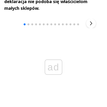
deklaracja nie podoba się właścicielom
małych sklepów.
Andrzej i Marta Sterniccy
Marta i 
▶
ad