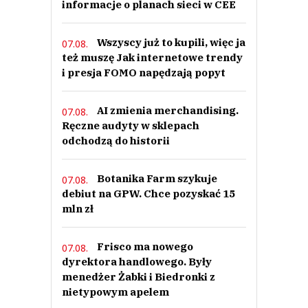
informacje o planach sieci w CEE
Wszyscy już to kupili, więc ja
07.08.
też muszę Jak internetowe trendy
i presja FOMO napędzają popyt
AI zmienia merchandising.
07.08.
Ręczne audyty w sklepach
odchodzą do historii
Botanika Farm szykuje
07.08.
debiut na GPW. Chce pozyskać 15
mln zł
Frisco ma nowego
07.08.
dyrektora handlowego. Były
menedżer Żabki i Biedronki z
nietypowym apelem