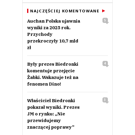
NAJCZĘŚCIEJ KOMENTOWANE
Auchan Polska ujawnia
5
wyniki za 2025 rok.
Przychody
przekroczyły 10,7 mld
zł
Były prezes Biedronki
4
komentuje przejęcie
Żabki. Wskazuje też na
fenomen Dino!
Właściciel Biedronki
3
pokazał wyniki. Prezes
JM o rynku: „Nie
przewidujemy
znaczącej poprawy”