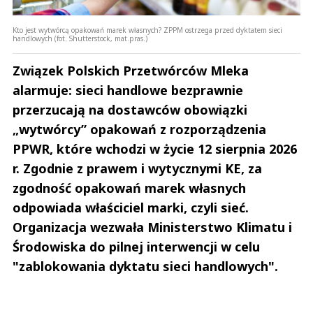
Kto jest wytwórcą opakowań marek własnych? ZPPM ostrzega przed dyktatem sieci
handlowych (fot. Shutterstock, mat.pras.)
Związek Polskich Przetwórców Mleka
alarmuje: sieci handlowe bezprawnie
przerzucają na dostawców obowiązki
„wytwórcy” opakowań z rozporządzenia
PPWR, które wchodzi w życie 12 sierpnia 2026
r. Zgodnie z prawem i wytycznymi KE, za
zgodność opakowań marek własnych
odpowiada właściciel marki, czyli sieć.
Organizacja wezwała Ministerstwo Klimatu i
Środowiska do pilnej interwencji w celu
"zablokowania dyktatu sieci handlowych".