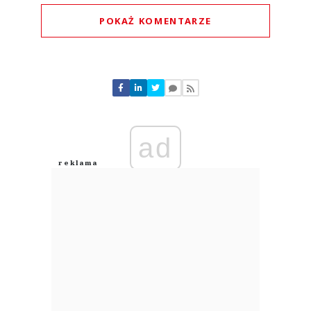
POKAŻ KOMENTARZE
Komentarze (
0
)
Nie znaleziono komentarzy
Zostaw swoje komentarze
Imię (Wymagane)
ad
Anuluj
Prześlij komentarz