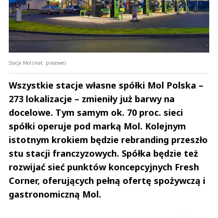
Stacja Mol (mat. prasowe)
Wszystkie stacje własne spółki Mol Polska –
273 lokalizacje – zmieniły już barwy na
docelowe. Tym samym ok. 70 proc. sieci
spółki operuje pod marką Mol. Kolejnym
istotnym krokiem będzie rebranding przeszło
stu stacji franczyzowych. Spółka będzie też
rozwijać sieć punktów koncepcyjnych Fresh
Corner, oferujących pełną ofertę spożywczą i
gastronomiczną Mol.
Andrzej i Marta Sterniccy
Marta i 
▶