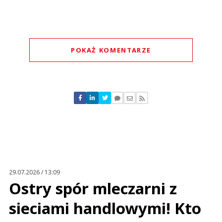
POKAŻ KOMENTARZE
Komentarze (
0
)
Nie znaleziono komentarzy
Zostaw swoje komentarze
Imię (Wymagane)
Anuluj
Prześlij komentarz
29.07.2026 / 13:09
Ostry spór mleczarni z
sieciami handlowymi! Kto