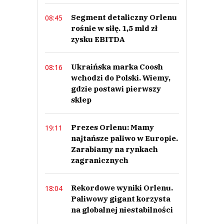
45
Segment detaliczny Orlenu
08:45
rośnie w siłę. 1,5 mld zł
Nie znaleziono komentarzy
zysku EBITDA
Zostaw swoje komentarze
Imię (Wymagane)
Ukraińska marka Coosh
08:16
wchodzi do Polski. Wiemy,
gdzie postawi pierwszy
Anuluj
sklep
Prześlij komentarz
Prezes Orlenu: Mamy
19:11
najtańsze paliwo w Europie.
Zarabiamy na rynkach
zagranicznych
Rekordowe wyniki Orlenu.
18:04
Paliwowy gigant korzysta
na globalnej niestabilności