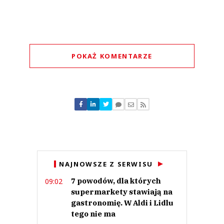
POKAŻ KOMENTARZE
Komentarze (
1
)
ae
27.08.2024 / 13:22
NAJNOWSZE Z SERWISU
This comment was minimized by the moderator on the site
7 powodów, dla których
09:02
TYCH WSZYSTKICH PRAWICOWYCH POLITYKÓW KOMENTATORÓW i
INTERNAUTÓW - DO WIĘZIENIA!!!
supermarkety stawiają na
ae
gastronomię. W Aldi i Lidlu
Odpowiedz
tego nie ma
88