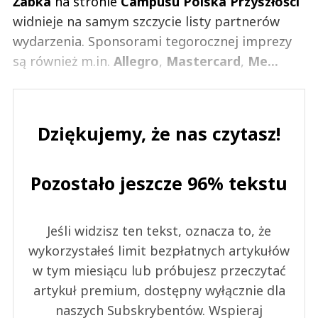
Żabka
na stronie
Campusu Polska Przyszłości
widnieje na samym szczycie listy partnerów
wydarzenia. Sponsorami tegorocznej imprezy
są również m.in.
Allegro
,
Mastercard
,
Me...
Dziękujemy, że nas czytasz!
Pozostało jeszcze 96% tekstu
Jeśli widzisz ten tekst, oznacza to, że
wykorzystałeś limit bezpłatnych artykułów
w tym miesiącu lub próbujesz przeczytać
artykuł premium, dostępny wyłącznie dla
naszych Subskrybentów. Wspieraj