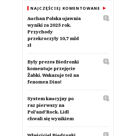
NAJCZĘŚCIEJ KOMENTOWANE
Auchan Polska ujawnia
5
wyniki za 2025 rok.
Przychody
przekroczyły 10,7 mld
zł
Były prezes Biedronki
4
komentuje przejęcie
Żabki. Wskazuje też na
fenomen Dino!
System kaucyjny po
3
raz pierwszy na
Pol‘and‘Rock. Lidl
chwali się wynikiem
Właściciel Biedronki
3