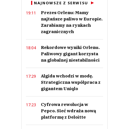
NAJNOWSZE Z SERWISU
This comment was minimized by the moderator on the site
Prezes Orlenu: Mamy
19:11
Czemu firmy typu żabka jeszcze działaja zgodnie z prawem przecież one
dyktują politykę sprzedaży, wolumen i zobowiązania ...nie producent czy
najtańsze paliwo w Europie.
dostawca.
Zarabiamy na rynkach
Sprawiedliwy
zagranicznych
Odpowiedz
0
Rekordowe wyniki Orlenu.
18:04
0
Paliwowy gigant korzysta
na globalnej niestabilności
Nie znaleziono komentarzy
Zostaw swoje komentarze
Imię (Wymagane)
Algida wchodzi w modę.
17:29
Strategiczna współpraca z
gigantem Uniqlo
Anuluj
Prześlij komentarz
Cyfrowa rewolucja w
17:23
Pepco. Sieć wdraża nową
platformę z Deloitte