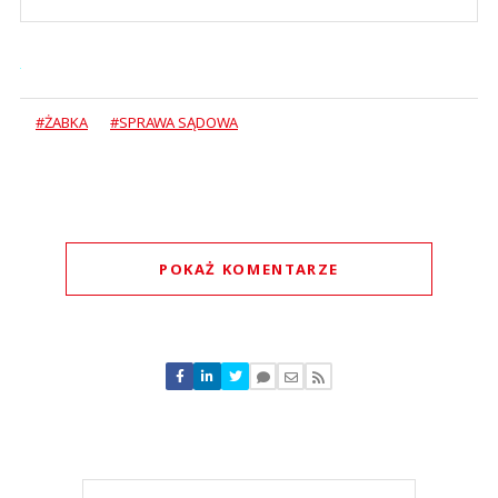
#ŻABKA
#SPRAWA SĄDOWA
POKAŻ KOMENTARZE
Komentarze (
1
)
Sprawiedliwy
12.07.2024 / 22:31