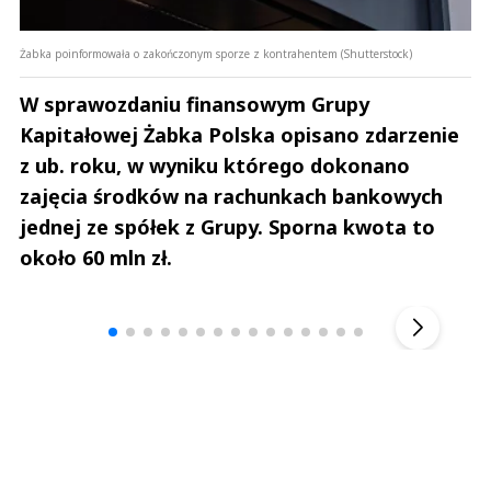
Żabka poinformowała o zakończonym sporze z kontrahentem (Shutterstock)
W sprawozdaniu finansowym Grupy
Kapitałowej Żabka Polska opisano zdarzenie
z ub. roku, w wyniku którego dokonano
zajęcia środków na rachunkach bankowych
jednej ze spółek z Grupy. Sporna kwota to
około 60 mln zł.
Andrzej i Marta Sterniccy
Marta i 
▶