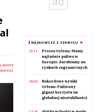
ad
e
al
NAJNOWSZE Z SERWISU
Prezes Orlenu: Mamy
19:11
najtańsze paliwo w
Europie. Zarabiamy na
y autora
rynkach zagranicznych
adomość
Rekordowe wyniki
18:04
Orlenu. Paliwowy
gigant korzysta na
globalnej niestabilności
Algida wchodzi w modę.
17:29