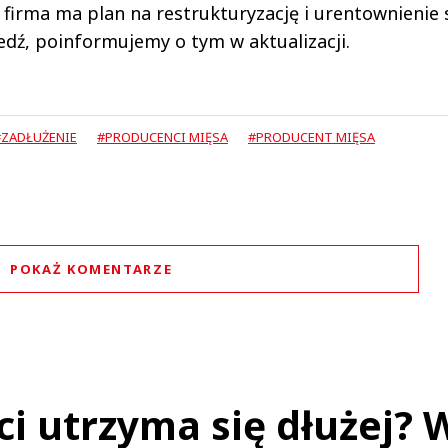
 firma ma plan na restrukturyzację i urentownienie 
edź, poinformujemy o tym w aktualizacji.
#ZADŁUŻENIE
#PRODUCENCI MIĘSA
#PRODUCENT MIĘSA
POKAŻ KOMENTARZE
Komentarze (
0
)
Nie znaleziono komentarzy
staw swoje komentarze
Imię (Wymagane)
ci utrzyma się dłużej? 