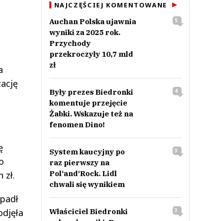
NAJCZĘŚCIEJ KOMENTOWANE
Auchan Polska ujawnia
5
wyniki za 2025 rok.
Przychody
przekroczyły 10,7 mld
zł
a
zację
Były prezes Biedronki
4
komentuje przejęcie
Żabki. Wskazuje też na
fenomen Dino!
ę
System kaucyjny po
3
o
raz pierwszy na
Pol‘and‘Rock. Lidl
 zł.
chwali się wynikiem
spadł
odjęła
Właściciel Biedronki
3