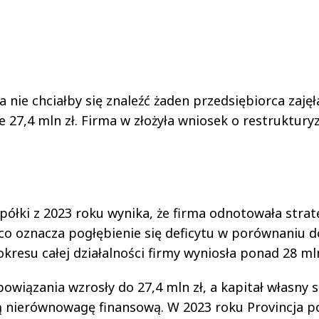
 nie chciałby się znaleźć żaden przedsiębiorca zajęł
 27,4 mln zł. Firma w złożyła wniosek o restruktury
łki z 2023 roku wynika, że firma odnotowała strat
 co oznacza pogłębienie się deficytu w porównaniu d
kresu całej działalności firmy wyniosła ponad 28 mln
bowiązania wzrosły do 27,4 mln zł, a kapitał własny 
ką nierównowagę finansową. W 2023 roku Provincja p