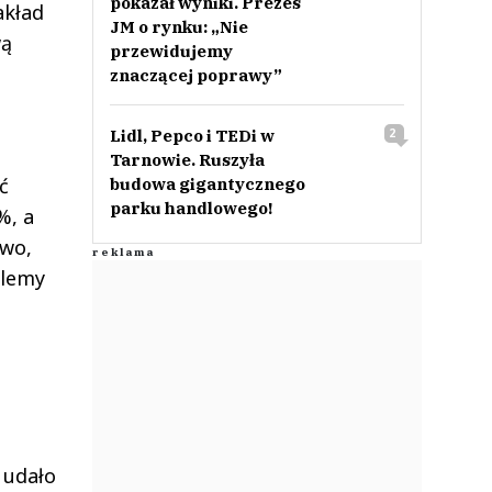
pokazał wyniki. Prezes
akład
JM o rynku: „Nie
wą
przewidujemy
znaczącej poprawy”
Lidl, Pepco i TEDi w
2
Tarnowie. Ruszyła
ć
budowa gigantycznego
parku handlowego!
%, a
owo,
blemy
 udało