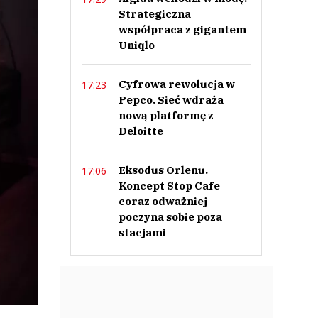
Strategiczna
współpraca z gigantem
Uniqlo
Cyfrowa rewolucja w
17:23
Pepco. Sieć wdraża
nową platformę z
Deloitte
Eksodus Orlenu.
17:06
Koncept Stop Cafe
coraz odważniej
poczyna sobie poza
stacjami