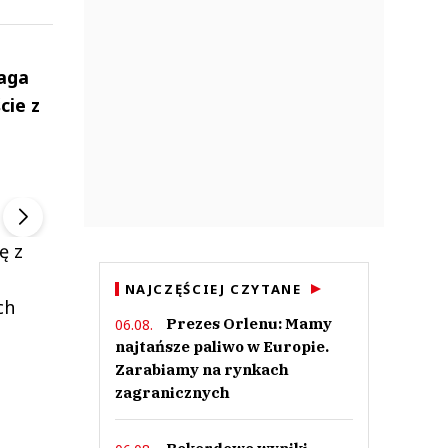
maga
cie z
ek
Szefem być Sezon 2
Marcin Przybysz
▶
▶
ę z
NAJCZĘŚCIEJ CZYTANE
ch
Prezes Orlenu: Mamy
06.08.
najtańsze paliwo w Europie.
Zarabiamy na rynkach
zagranicznych