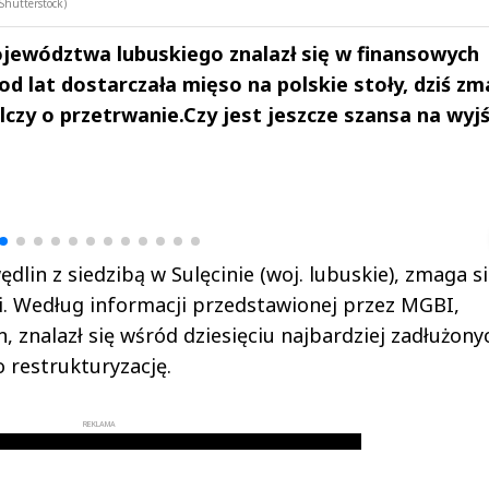
Shutterstock)
jewództwa lubuskiego znalazł się w finansowych
od lat dostarczała mięso na polskie stoły, dziś z
czy o przetrwanie.Czy jest jeszcze szansa na wyjś
drzej
Michał Stężalski
FineDiningWe
▶
▶
dlin z siedzibą w Sulęcinie (woj. lubuskie), zmaga si
 Według informacji przedstawionej przez MGBI,
 znalazł się wśród dziesięciu najbardziej zadłużony
o restrukturyzację.
REKLAMA