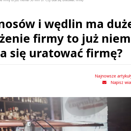
firmy to już niemal 30 mln zł. Czy uda się uratować firmę?
nosów i wędlin ma duż
żenie firmy to już niem
da się uratować firmę?
Najnowsze artykuł
Napisz wi