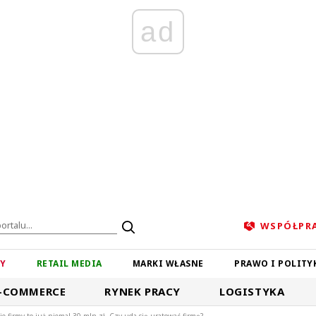
ad
WSPÓŁPR
ZY
RETAIL MEDIA
MARKI WŁASNE
PRAWO I POLITY
-COMMERCE
RYNEK PRACY
LOGISTYKA