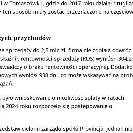
i w Tomaszówku, gdzie do 2017 roku działał drugi z
w ten sposób miały zostać przeznaczone na częścio
cych przychodów
sprzedaży do 2,5 mln zł, firma nie zdołała odwróci
kaźnik rentowności sprzedaży (ROS) wyniósł -304,2
 świadczy o braku rentowności operacyjnej. Dodatk
inowych wyniósł 938 dni, co może wskazywać na pro
ązań.
ok było wnioskowanie o możliwość spłaty w ratach
nia 2024 roku rozpoczęło się postępowanie o
.
edstawicielami zarządu spółki Provincja, jednak nie