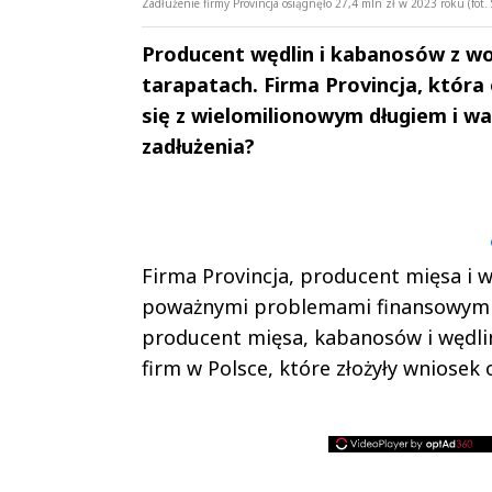
Zadłużenie firmy Provincja osiągnęło 27,4 mln zł w 2023 roku (fot. 
Producent wędlin i kabanosów z wo
tarapatach. Firma Provincja, która 
się z wielomilionowym długiem i wal
zadłużenia?
Andrzej i Marta
Marta i An
Sterniccy
Sterniccy
▶
▶
Firma Provincja, producent mięsa i wę
poważnymi problemami finansowymi.
producent mięsa, kabanosów i wędlin,
firm w Polsce, które złożyły wniosek 