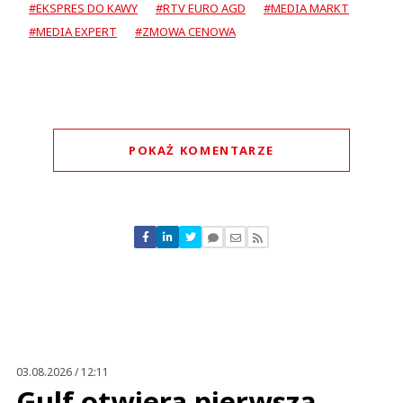
#EKSPRES DO KAWY
#RTV EURO AGD
#MEDIA MARKT
#MEDIA EXPERT
#ZMOWA CENOWA
POKAŻ KOMENTARZE
Komentarze (
0
)
Nie znaleziono komentarzy
Zostaw swoje komentarze
Imię (Wymagane)
Anuluj
Prześlij komentarz
03.08.2026 / 12:11
Gulf otwiera pierwszą