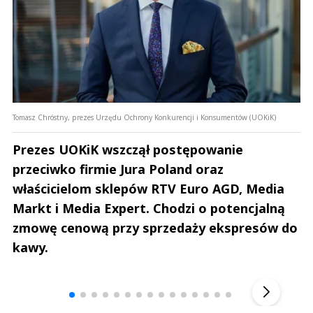
Tomasz Chróstny, prezes Urzędu Ochrony Konkurencji i Konsumentów (UOKiK)
Prezes UOKiK wszczął postępowanie
przeciwko firmie Jura Poland oraz
właścicielom sklepów RTV Euro AGD, Media
Markt i Media Expert. Chodzi o potencjalną
zmowę cenową przy sprzedaży ekspresów do
kawy.
Andrzej i Marta Sterniccy
Marta i 
▶