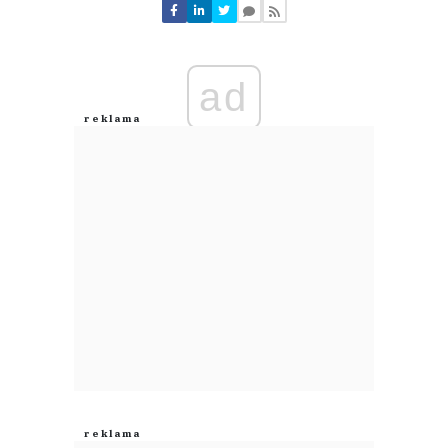
ad
Lol
03.08.2026 / 18:36
This comment was minimized by the moderator on the site
Po co?
Lol
Odpowiedz
0
0
Nie znaleziono komentarzy
Zostaw swoje komentarze
Imię (Wymagane)
Anuluj
Prześlij komentarz