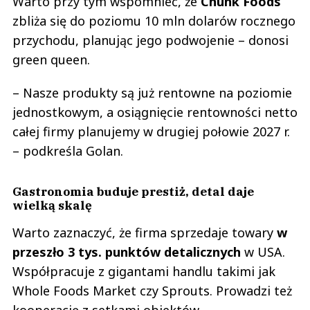
Warto przy tym wspomnieć, że
Chunk Foods
zbliża się do poziomu 10 mln dolarów rocznego
przychodu, planując jego podwojenie – donosi
green queen.
– Nasze produkty są już rentowne na poziomie
jednostkowym, a osiągnięcie rentowności netto
całej firmy planujemy w drugiej połowie 2027 r.
– podkreśla Golan.
Gastronomia buduje prestiż, detal daje
wielką skalę
Warto zaznaczyć, że firma sprzedaje towary
w
przeszło 3 tys. punktów detalicznych
w USA.
Współpracuje z gigantami handlu takimi jak
Whole Foods Market czy Sprouts. Prowadzi też
kooperację z setkami obiektów