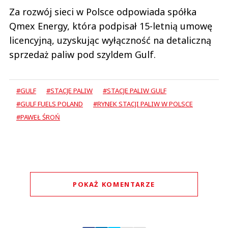
Za rozwój sieci w Polsce odpowiada spółka
Qmex Energy, która podpisał 15-letnią umowę
licencyjną, uzyskując wyłączność na detaliczną
sprzedaż paliw pod szyldem Gulf.
#GULF
#STACJE PALIW
#STACJE PALIW GULF
#GULF FUELS POLAND
#RYNEK STACJI PALIW W POLSCE
#PAWEŁ ŚROŃ
POKAŻ KOMENTARZE
Komentarze (
1
)