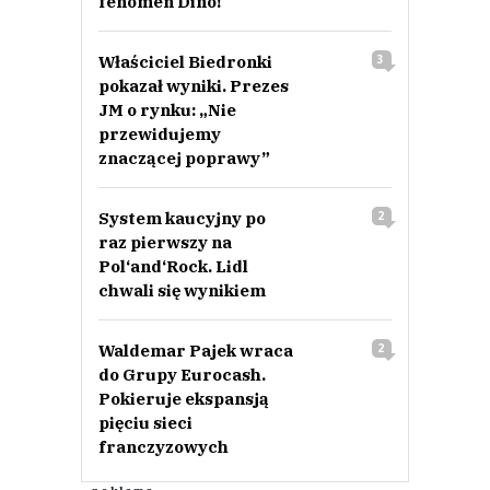
fenomen Dino!
Właściciel Biedronki
3
pokazał wyniki. Prezes
JM o rynku: „Nie
przewidujemy
znaczącej poprawy”
System kaucyjny po
2
raz pierwszy na
Pol‘and‘Rock. Lidl
chwali się wynikiem
Waldemar Pajek wraca
2
do Grupy Eurocash.
Pokieruje ekspansją
pięciu sieci
franczyzowych