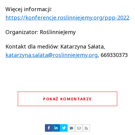
Więcej informacji:
https://konferencje.roslinniejemy.org/ppp-2022
Organizator: RoślinnieJemy
Kontakt dla mediów: Katarzyna Sałata,
katarzyna.salata@roslinniejemy.org
, 669330373
POKAŻ KOMENTARZE
Komentarze (
0
)
Nie znaleziono komentarzy
Zostaw swoje komentarze