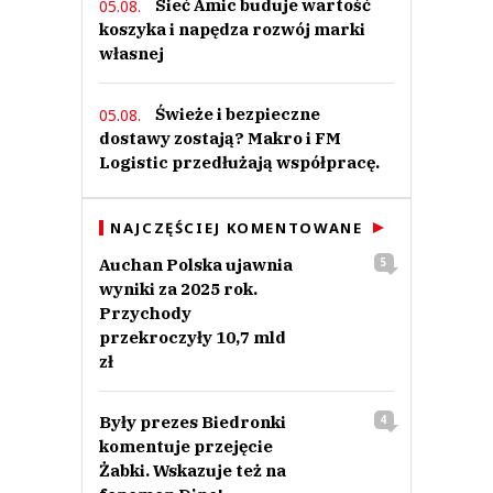
Sieć Amic buduje wartość
05.08.
koszyka i napędza rozwój marki
własnej
Świeże i bezpieczne
05.08.
dostawy zostają? Makro i FM
Logistic przedłużają współpracę.
NAJCZĘŚCIEJ KOMENTOWANE
Auchan Polska ujawnia
5
wyniki za 2025 rok.
Przychody
przekroczyły 10,7 mld
zł
Były prezes Biedronki
4
komentuje przejęcie
Żabki. Wskazuje też na