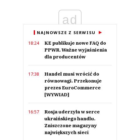
Imię (Wymagane)
ad
Anuluj
NAJNOWSZE Z SERWISU
Prześlij komentarz
KE publikuje nowe FAQ do
18:24
PPWR. Ważne wyjaśnienia
dla producentów
Handel musi wrócić do
17:38
równowagi. Przekonuje
prezes EuroCommerce
[WYWIAD]
Rosja uderzyła w serce
16:57
ukraińskiego handlu.
Zniszczone magazyny
największych sieci