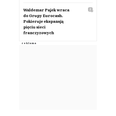
Waldemar Pajek wraca
2
do Grupy Eurocash.
Pokieruje ekspansją
pięciu sieci
franczyzowych