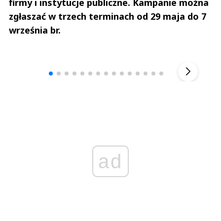
firmy i instytucje publiczne. Kampanie można
zgłaszać w trzech terminach od 29 maja do 7
września br.
Andrzej i Marta Sterniccy
Marta i 
▶
ad