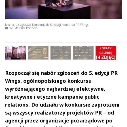
Można już zgłaszać kampanie do 5. edycji konkursu PR Wings
fot. Materiał Partnera
ZOBACZ
GALERIĘ
Ć]
[4 ZDJĘĆ]
Rozpoczął się nabór zgłoszeń do 5. edycji PR
Wings, ogólnopolskiego konkursu
wyróżniającego najbardziej efektywne,
kreatywne i etyczne kampanie public
relations. Do udziału w konkursie zaproszeni
są wszyscy realizatorzy projektów PR – od
agencji przez organizacje pozarządowe po