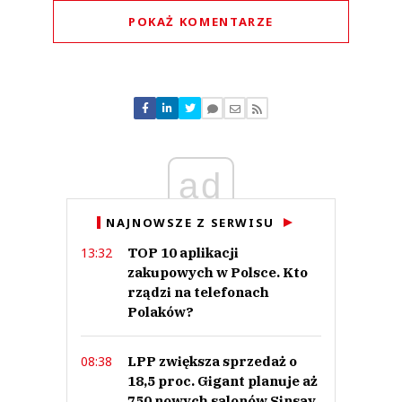
POKAŻ KOMENTARZE
Komentarze (
0
)
Nie znaleziono komentarzy
Zostaw swoje komentarze
Imię (Wymagane)
ad
Anuluj
NAJNOWSZE Z SERWISU
Prześlij komentarz
TOP 10 aplikacji
13:32
zakupowych w Polsce. Kto
rządzi na telefonach
Polaków?
LPP zwiększa sprzedaż o
08:38
18,5 proc. Gigant planuje aż
750 nowych salonów Sinsay