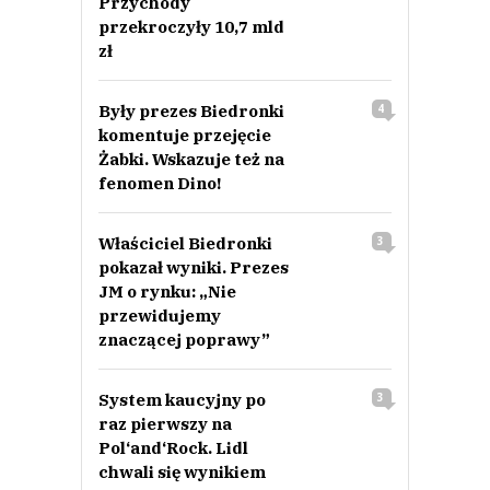
Przychody
przekroczyły 10,7 mld
zł
Były prezes Biedronki
4
komentuje przejęcie
Żabki. Wskazuje też na
fenomen Dino!
Właściciel Biedronki
3
pokazał wyniki. Prezes
JM o rynku: „Nie
przewidujemy
znaczącej poprawy”
System kaucyjny po
3
raz pierwszy na
Pol‘and‘Rock. Lidl
chwali się wynikiem