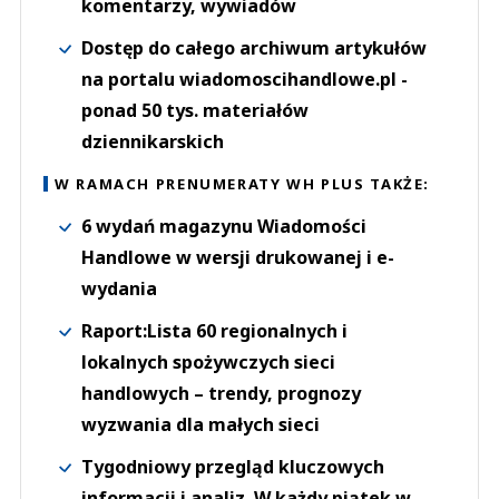
komentarzy, wywiadów
Dostęp do całego archiwum artykułów
na portalu wiadomoscihandlowe.pl -
ponad 50 tys. materiałów
dziennikarskich
W RAMACH PRENUMERATY WH PLUS TAKŻE:
6 wydań magazynu Wiadomości
Handlowe w wersji drukowanej i e-
wydania
Raport:Lista 60 regionalnych i
lokalnych spożywczych sieci
handlowych – trendy, prognozy
wyzwania dla małych sieci
Tygodniowy przegląd kluczowych
informacji i analiz. W każdy piątek w