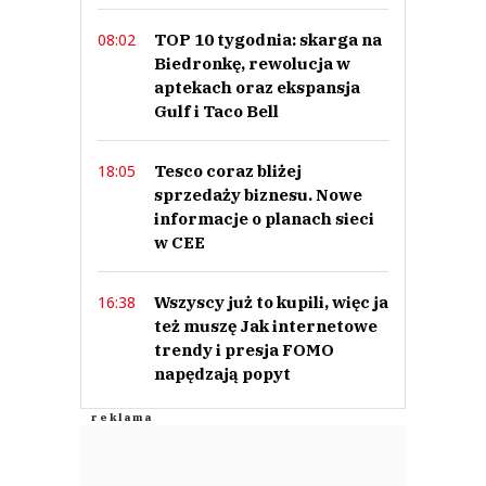
TOP 10 tygodnia: skarga na
08:02
Biedronkę, rewolucja w
aptekach oraz ekspansja
Gulf i Taco Bell
Tesco coraz bliżej
18:05
sprzedaży biznesu. Nowe
informacje o planach sieci
w CEE
Wszyscy już to kupili, więc ja
16:38
też muszę Jak internetowe
trendy i presja FOMO
napędzają popyt