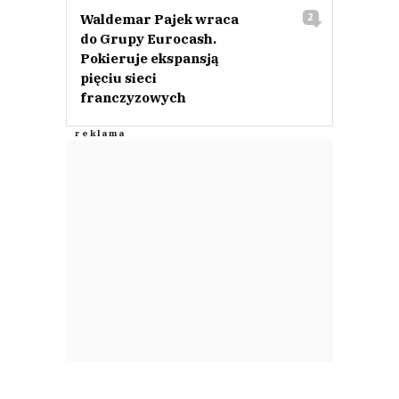
Waldemar Pajek wraca
2
do Grupy Eurocash.
Pokieruje ekspansją
pięciu sieci
franczyzowych