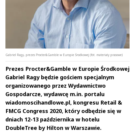
Gabriel Ragy, prezes Procter&Gamble w Europie Środkowej (fot. materiały prasowe)
Prezes Procter&Gamble w Europie Środkowej
Gabriel Ragy będzie gościem specjalnym
organizowanego przez Wydawnictwo
Gospodarcze, wydawcę m.in. portalu
wiadomoscihandlowe.pl, kongresu Retail &
FMCG Congress 2020, który odbędzie się w
dniach 12-13 października w hotelu
DoubleTree by Hilton w Warszawie.
Andrzej i Marta Sterniccy
Marta i 