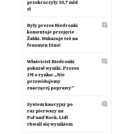
przekroczyły 10,7 mld
zł
Były prezes Biedronki
4
komentuje przejęcie
Żabki. Wskazuje też na
fenomen Dino!
Właściciel Biedronki
3
pokazał wyniki. Prezes
JM o rynku: „Nie
przewidujemy
znaczącej poprawy”
System kaucyjny po
3
raz pierwszy na
Pol‘and‘Rock. Lidl
chwali się wynikiem