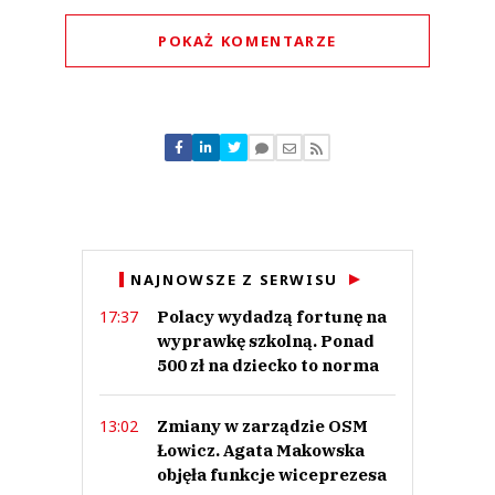
POKAŻ KOMENTARZE
Komentarze (
0
)
Nie znaleziono komentarzy
Zostaw swoje komentarze
Imię (Wymagane)
Anuluj
NAJNOWSZE Z SERWISU
Prześlij komentarz
Polacy wydadzą fortunę na
17:37
wyprawkę szkolną. Ponad
500 zł na dziecko to norma
Zmiany w zarządzie OSM
13:02
Łowicz. Agata Makowska
objęła funkcje wiceprezesa