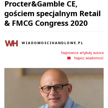
Procter&Gamble CE,
gościem specjalnym Retail
& FMCG Congress 2020
WIADOMOSCIHANDLOWE.PL
Najnowsze artykuły autora
Napisz wiadomość