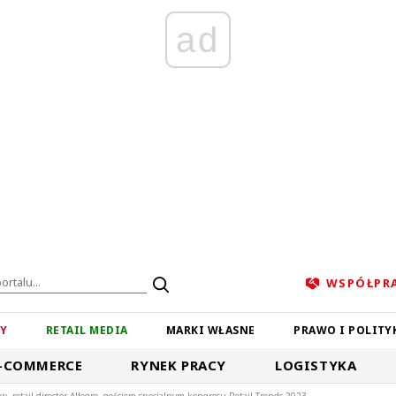
ad
WSPÓŁPR
ZY
RETAIL MEDIA
MARKI WŁASNE
PRAWO I POLITY
-COMMERCE
RYNEK PRACY
LOGISTYKA