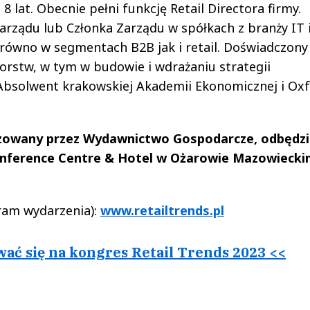
8 lat. Obecnie pełni funkcję Retail Directora firmy.
arządu lub Członka Zarządu w spółkach z branży IT 
arówno w segmentach B2B jak i retail. Doświadczony
iorstw, w tym w budowie i wdrażaniu strategii
Absolwent krakowskiej Akademii Ekonomicznej i Ox
izowany przez Wydawnictwo Gospodarcze, odbędzi
onference Centre & Hotel w Ożarowie Mazowiecki
ram wydarzenia):
www.retailtrends.pl
ować się na kongres Retail Trends 2023 <<