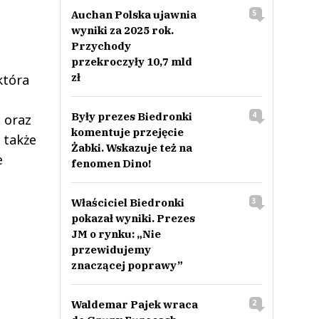
Auchan Polska ujawnia
5
wyniki za 2025 rok.
Przychody
przekroczyły 10,7 mld
zł
która
Były prezes Biedronki
4
a oraz
komentuje przejęcie
 także
Żabki. Wskazuje też na
e
fenomen Dino!
Właściciel Biedronki
3
pokazał wyniki. Prezes
JM o rynku: „Nie
przewidujemy
znaczącej poprawy”
Waldemar Pajek wraca
2