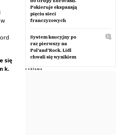
do Grupy Eurocash.
Pokieruje ekspansją
i
pięciu sieci
 w
franczyzowych
ford
System kaucyjny po
2
raz pierwszy na
Pol‘and‘Rock. Lidl
chwali się wynikiem
e się
m k.