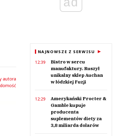
ad
NAJNOWSZE Z SERWISU
Bistro w sercu
12:39
manufaktury. Ruszył
unikalny sklep Auchan
y autora
w łódzkiej Fuzji
adomość
Amerykański Procter &
12:29
Gamble kupuje
producenta
suplementów diety za
3,8 miliarda dolarów