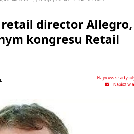
w, retail director Allegro, gościem specjalnym kongresu Retail Trends 2023
retail director Allegro,
nym kongresu Retail
Najnowsze artykuł
L
Napisz wi