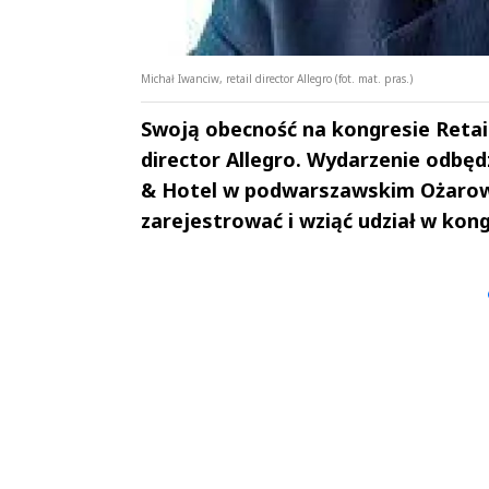
Michał Iwanciw, retail director Allegro (fot. mat. pras.)
Swoją obecność na kongresie Retail
director Allegro. Wydarzenie odbę
& Hotel w podwarszawskim Ożarowi
zarejestrować i wziąć udział w kong
Andrzej i Marta
Marta i An
Sterniccy
Sterniccy
▶
▶