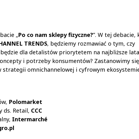
bacie „
Po co nam sklepy fizyczne?
”. W tej debacie, 
HANNEL TRENDS
, będziemy rozmawiać o tym, czy
 będzie dla detalistów priorytetem na najbliższe lat
koncepty i potrzeby konsumentów? Zastanowimy się
 w strategii omnichannelowej i cyfrowym ekosystemi
ów,
Polomarket
 ds. Retail,
CCC
alny,
Intermarché
gro.pl