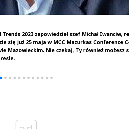
 Trends 2023 zapowiedział szef Michał Iwanciw, re
dzie się już 25 maja w MCC Mazurkas Conference C
e Mazowieckim. Nie czekaj, Ty również możesz s
resie.
drzej
Michał Stężalski
FineDiningWe
▶
▶