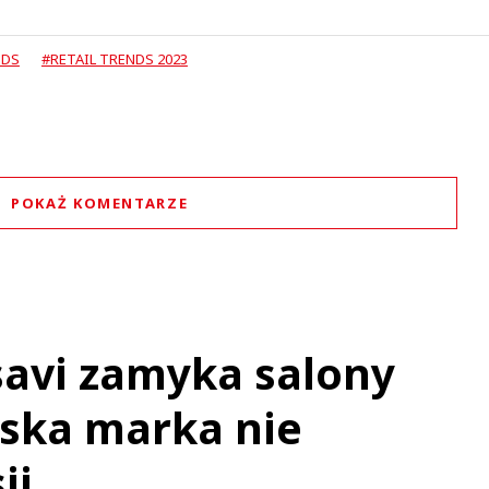
NDS
#RETAIL TRENDS 2023
POKAŻ KOMENTARZE
Komentarze (
0
)
Nie znaleziono komentarzy
staw swoje komentarze
Imię (Wymagane)
ssavi zamyka salony
lska marka nie
Anuluj
ji
Prześlij komentarz