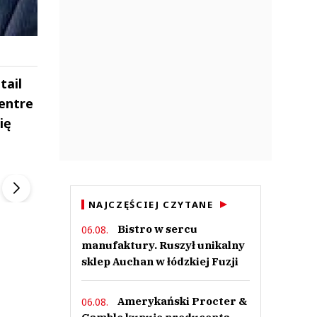
tail
entre
ię
ek
Szefem być Sezon 2
Marcin Przybysz
▶
▶
NAJCZĘŚCIEJ CZYTANE
Bistro w sercu
06.08.
manufaktury. Ruszył unikalny
sklep Auchan w łódzkiej Fuzji
Amerykański Procter &
06.08.