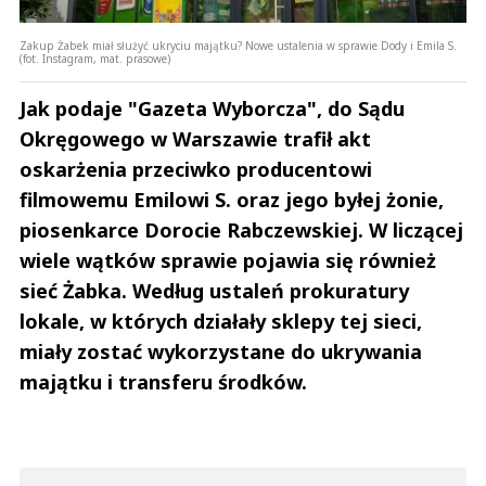
Zakup Żabek miał służyć ukryciu majątku? Nowe ustalenia w sprawie Dody i Emila S.
(fot. Instagram, mat. prasowe)
Jak podaje "Gazeta Wyborcza", do Sądu
Okręgowego w Warszawie trafił akt
oskarżenia przeciwko producentowi
filmowemu Emilowi S. oraz jego byłej żonie,
piosenkarce Dorocie Rabczewskiej. W liczącej
wiele wątków sprawie pojawia się również
sieć Żabka. Według ustaleń prokuratury
lokale, w których działały sklepy tej sieci,
miały zostać wykorzystane do ukrywania
majątku i transferu środków.