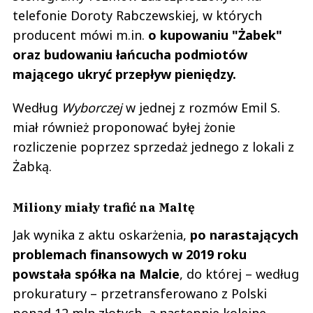
telefonie Doroty Rabczewskiej, w których
producent mówi m.in.
o kupowaniu "Żabek"
oraz budowaniu łańcucha podmiotów
mającego ukryć przepływ pieniędzy.
Według
Wyborczej
w jednej z rozmów Emil S.
miał również proponować byłej żonie
rozliczenie poprzez sprzedaż jednego z lokali z
Żabką.
Miliony miały trafić na Maltę
Jak wynika z aktu oskarżenia,
po narastających
problemach finansowych w 2019 roku
powstała spółka na Malcie
, do której – według
prokuratury – przetransferowano z Polski
ponad 12 mln złotych, a następnie kolejne