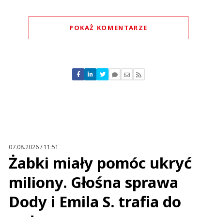
POKAŻ KOMENTARZE
Komentarze (
0
)
Nie znaleziono komentarzy
Zostaw swoje komentarze
Imię (Wymagane)
Anuluj
Prześlij komentarz
07.08.2026 / 11:51
Żabki miały pomóc ukryć
miliony. Głośna sprawa
Dody i Emila S. trafia do