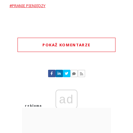
#PRANIE PIENIĘDZY
POKAŻ KOMENTARZE
Komentarze (
0
)
Nie znaleziono komentarzy
Zostaw swoje komentarze
Imię (Wymagane)
ad
Anuluj
Prześlij komentarz