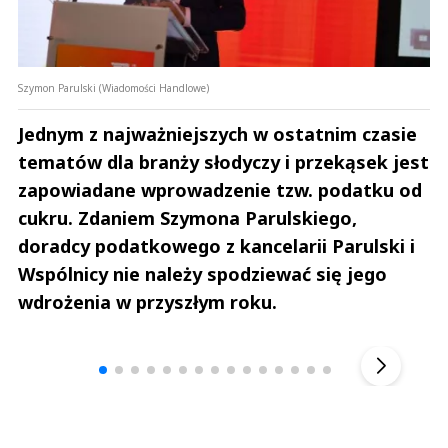
Szymon Parulski (Wiadomości Handlowe)
Jednym z najważniejszych w ostatnim czasie
tematów dla branży słodyczy i przekąsek jest
zapowiadane wprowadzenie tzw. podatku od
cukru. Zdaniem Szymona Parulskiego,
doradcy podatkowego z kancelarii Parulski i
Wspólnicy nie należy spodziewać się jego
wdrożenia w przyszłym roku.
Andrzej i Marta Sterniccy
Marta i 
▶