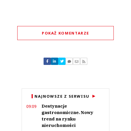
POKAŻ KOMENTARZE
Komentarze (
0
)
Nie znaleziono komentarzy
Zostaw swoje komentarze
Imię (Wymagane)
Anuluj
NAJNOWSZE Z SERWISU
Prześlij komentarz
Destynacje
09:09
gastronomiczne. Nowy
trend na rynku
nieruchomości