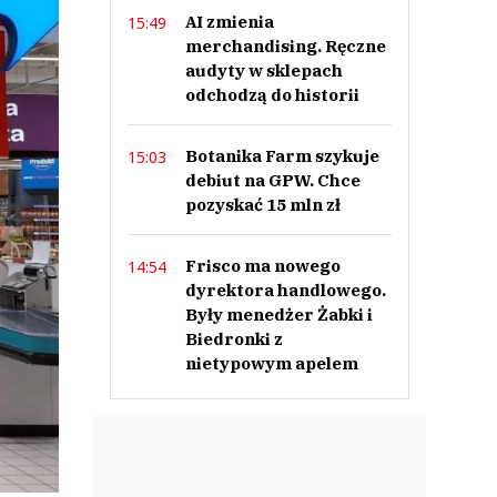
AI zmienia
15:49
merchandising. Ręczne
audyty w sklepach
odchodzą do historii
Botanika Farm szykuje
15:03
debiut na GPW. Chce
pozyskać 15 mln zł
Frisco ma nowego
14:54
dyrektora handlowego.
Były menedżer Żabki i
Biedronki z
nietypowym apelem