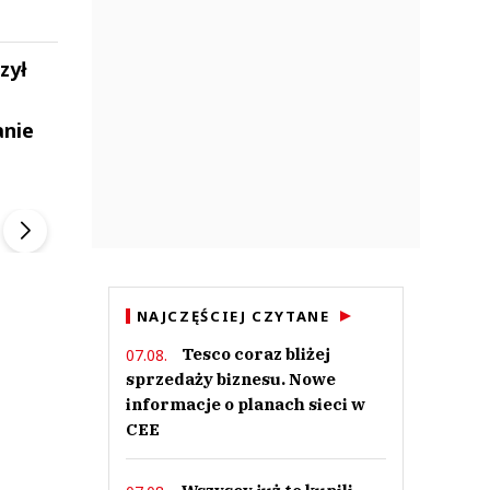
zył
anie
ek
Szefem być Sezon 2
Marcin Przybysz
▶
▶
NAJCZĘŚCIEJ CZYTANE
Tesco coraz bliżej
07.08.
sprzedaży biznesu. Nowe
informacje o planach sieci w
CEE