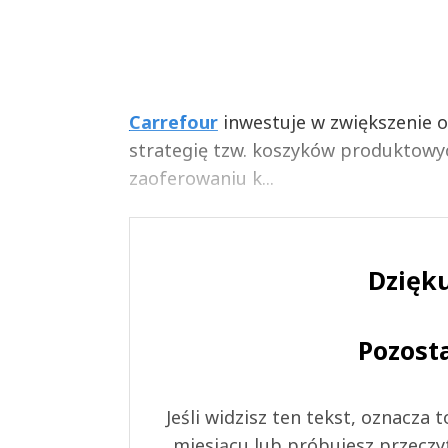
Carrefour
inwestuje w zwiększenie 
strategię tzw. koszyków produktowyc
zaoferowaniu k...
Dzięku
Pozost
Jeśli widzisz ten tekst, oznacza
miesiącu lub próbujesz przeczy