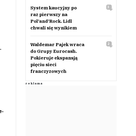
System kaucyjny po
3
raz pierwszy na
Pol‘and‘Rock. Lidl
chwali się wynikiem
Waldemar Pajek wraca
2
.
do Grupy Eurocash.
Pokieruje ekspansją
pięciu sieci
franczyzowych
e-