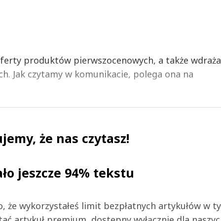
oferty produktów pierwszocenowych, a także wdraża
h. Jak czytamy w komunikacie, polega ona na
jemy, że nas czytasz!
ało jeszcze 94% tekstu
 to, że wykorzystałeś limit bezpłatnych artykułów w t
tać artykuł premium, dostępny wyłącznie dla naszy