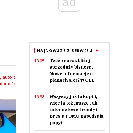
ad
NAJNOWSZE Z SERWISU
Tesco coraz bliżej
18:05
sprzedaży biznesu.
Nowe informacje o
y autora
planach sieci w CEE
adomość
Wszyscy już to kupili,
16:38
więc ja też muszę Jak
internetowe trendy i
presja FOMO napędzają
popyt