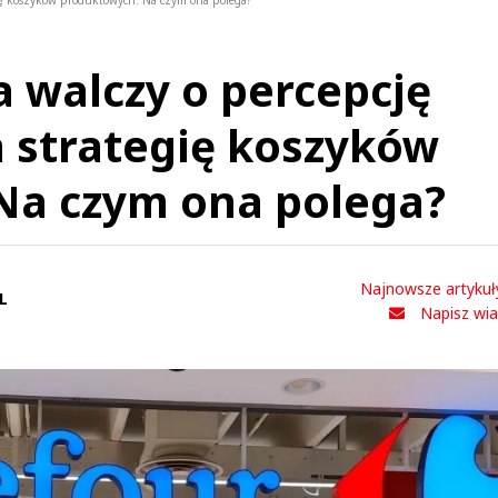
gię koszyków produktowych. Na czym ona polega?
a walczy o percepcję
 strategię koszyków
Na czym ona polega?
Najnowsze artykuł
L
Napisz wi