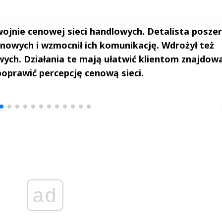
ojnie cenowej sieci handlowych. Detalista poszer
owych i wzmocnił ich komunikację. Wdrożył też
ych. Działania te mają ułatwić klientom znajdow
oprawić percepcję cenową sieci.
drzej
Michał Stężalski
FineDiningWe
▶
▶
ad