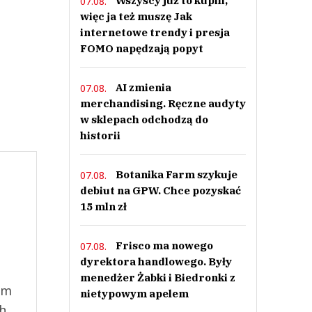
Wszyscy już to kupili,
07.08.
więc ja też muszę Jak
internetowe trendy i presja
FOMO napędzają popyt
AI zmienia
07.08.
merchandising. Ręczne audyty
w sklepach odchodzą do
historii
Botanika Farm szykuje
07.08.
debiut na GPW. Chce pozyskać
15 mln zł
Frisco ma nowego
07.08.
dyrektora handlowego. Były
menedżer Żabki i Biedronki z
ym
nietypowym apelem
ch