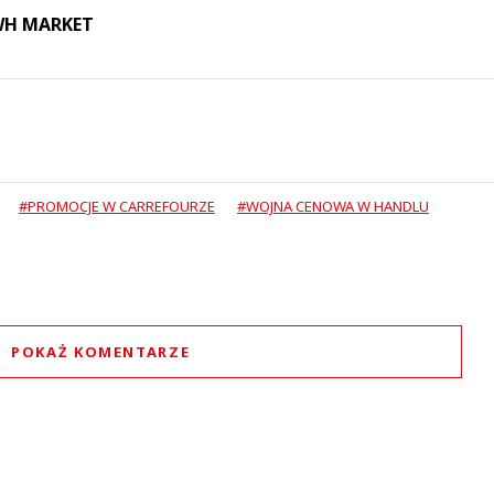
 WH MARKET
#PROMOCJE W CARREFOURZE
#WOJNA CENOWA W HANDLU
POKAŻ KOMENTARZE
Komentarze (
0
)
Nie znaleziono komentarzy
staw swoje komentarze