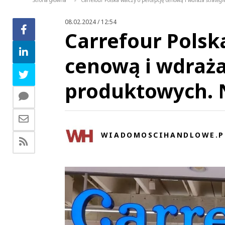
Strona główna
Carrefour Polska walczy o percepcję cenową i wdraża strate
>
08.02.2024 / 12:54
Carrefour Polsk
cenową i wdraża
produktowych. 
WIADOMOSCIHANDLOWE.P