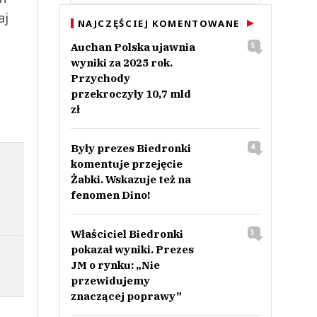
aj
NAJCZĘŚCIEJ KOMENTOWANE
Auchan Polska ujawnia
5
wyniki za 2025 rok.
Przychody
przekroczyły 10,7 mld
zł
Były prezes Biedronki
4
komentuje przejęcie
Żabki. Wskazuje też na
fenomen Dino!
Właściciel Biedronki
3
pokazał wyniki. Prezes
JM o rynku: „Nie
przewidujemy
znaczącej poprawy”