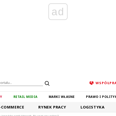
ad
WSPÓŁPR
ZY
RETAIL MEDIA
MARKI WŁASNE
PRAWO I POLITY
-COMMERCE
RYNEK PRACY
LOGISTYKA