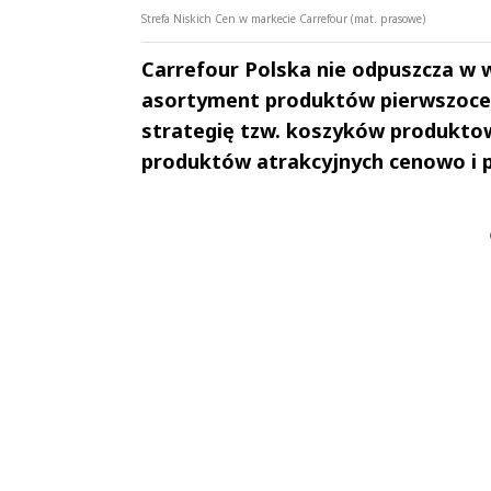
Strefa Niskich Cen w markecie Carrefour (mat. prasowe)
Carrefour Polska nie odpuszcza w w
asortyment produktów pierwszocen
strategię tzw. koszyków produktow
produktów atrakcyjnych cenowo i p
Andrzej i Marta
Marta i An
Sterniccy
Sterniccy
▶
▶