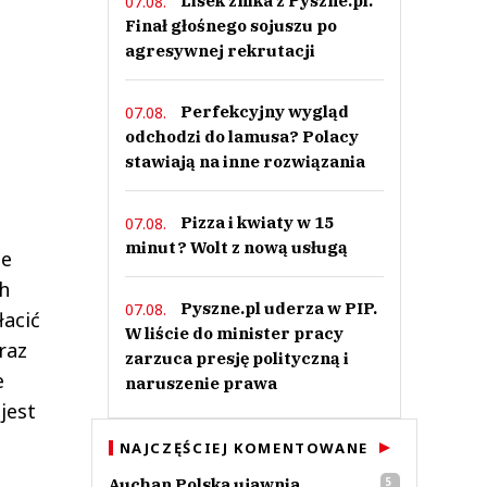
Lisek znika z Pyszne.pl.
07.08.
Finał głośnego sojuszu po
agresywnej rekrutacji
Perfekcyjny wygląd
07.08.
odchodzi do lamusa? Polacy
stawiają na inne rozwiązania
Pizza i kwiaty w 15
07.08.
minut? Wolt z nową usługą
ie
h
Pyszne.pl uderza w PIP.
07.08.
acić
W liście do minister pracy
raz
zarzuca presję polityczną i
e
naruszenie prawa
jest
NAJCZĘŚCIEJ KOMENTOWANE
Auchan Polska ujawnia
5