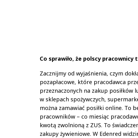
Co sprawiło, że polscy pracownicy 
Zacznijmy od wyjaśnienia, czym dokła
pozapłacowe, które pracodawca prz
przeznaczonych na zakup posiłków l
w sklepach spożywczych, supermarket
można zamawiać posiłki online. To b
pracowników – co miesiąc pracodawca
kwotą zwolnioną z ZUS. To świadcze
zakupy żywieniowe. W Edenred widzim