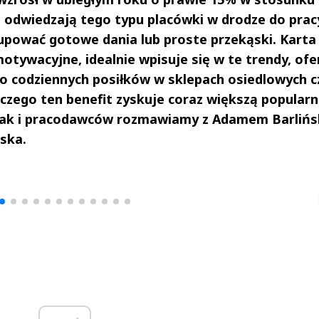
j odwiedzają tego typu placówki w drodze do prac
kupować gotowe dania lub proste przekąski. Karta
tywacyjne, idealnie wpisuje się w te trendy, ofe
 codziennych posiłków w sklepach osiedlowych c
czego ten benefit zyskuje coraz większą popularn
jak i pracodawców rozmawiamy z Adamem Barlińs
ska.
drzej
Michał Stężalski
FineDiningWe
▶
▶