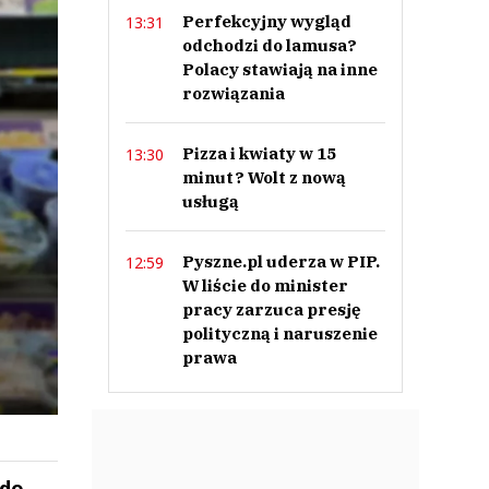
Perfekcyjny wygląd
13:31
odchodzi do lamusa?
Polacy stawiają na inne
rozwiązania
Pizza i kwiaty w 15
13:30
minut? Wolt z nową
usługą
Pyszne.pl uderza w PIP.
12:59
W liście do minister
pracy zarzuca presję
polityczną i naruszenie
prawa
 do