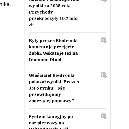
nika,
wyniki za 2025 rok.
Przychody
przekroczyły 10,7 mld
zł
Były prezes Biedronki
4
komentuje przejęcie
Żabki. Wskazuje też na
fenomen Dino!
Właściciel Biedronki
3
pokazał wyniki. Prezes
JM o rynku: „Nie
przewidujemy
znaczącej poprawy”
System kaucyjny po
3
raz pierwszy na