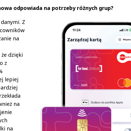
howa odpowiada na potrzeby różnych grup?
 danymi. Z
acowników
zanie na
 że dzięki
o z
%
j lepiej
bardziej
rzekłada
wnież na
jenie
ych
ki na