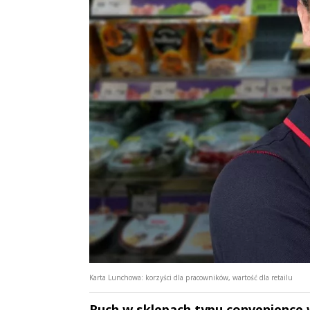
Karta Lunchowa: korzyści dla pracowników, wartość dla retailu
Ruch w sklepach typu convenience 