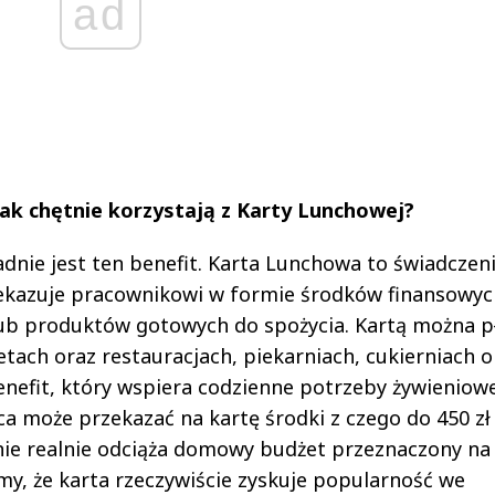
ad
tak chętnie korzystają z Karty Lunchowej?
dnie jest ten benefit. Karta Lunchowa to świadczen
ekazuje pracownikowi w formie środków finansowyc
ub produktów gotowych do spożycia. Kartą można pł
ach oraz restauracjach, piekarniach, cukierniach o
enefit, który wspiera codzienne potrzeby żywieniow
 może przekazać na kartę środki z czego do 450 zł 
nie realnie odciąża domowy budżet przeznaczony na
y, że karta rzeczywiście zyskuje popularność we