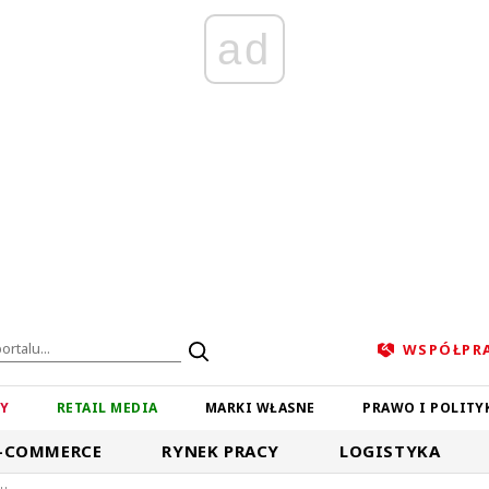
ad
WSPÓŁPR
ZY
RETAIL MEDIA
MARKI WŁASNE
PRAWO I POLITY
-COMMERCE
RYNEK PRACY
LOGISTYKA