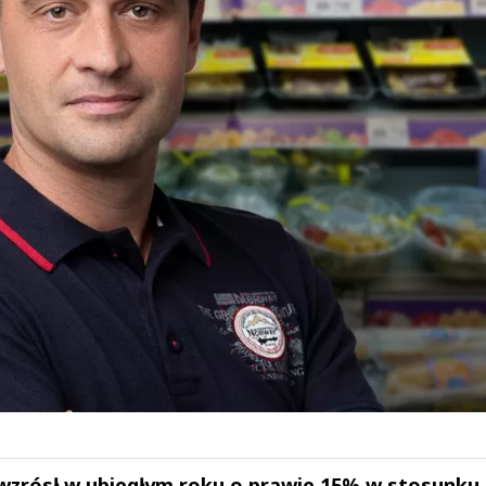
wzrósł w ubiegłym roku o prawie 15% w stosunku