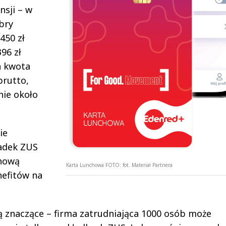
nsji – w
bry
450 zł
96 zł
a kwota
brutto,
nie około
ie
ładek ZUS
chową
Karta Lunchowa
FOTO:
fot. Materiał Partnera
nefitów na
 są znaczące – firma zatrudniająca 1000 osób może