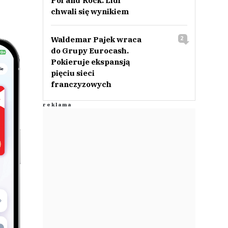
Pol‘and‘Rock. Lidl
chwali się wynikiem
Waldemar Pajek wraca
2
do Grupy Eurocash.
Pokieruje ekspansją
pięciu sieci
franczyzowych