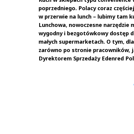
poprzedniego. Polacy coraz częście
w przerwie na lunch – lubimy tam 
Lunchowa, nowoczesne narzędzie mo
wygodny i bezgotówkowy dostęp do
małych supermarketach. O tym, dla
zarówno po stronie pracowników, 
Dyrektorem Sprzedaży Edenred Pol
Andrzej i Marta
Marta i An
Sterniccy
Sterniccy
▶
▶