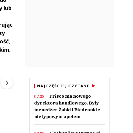
y lub
rując
zy
ość,
kim,
ek
Szefem być Sezon 2
Marcin Przybysz
▶
▶
NAJCZĘŚCIEJ CZYTANE
Frisco ma nowego
07.08.
dyrektora handlowego. Były
menedżer Żabki i Biedronki z
nietypowym apelem