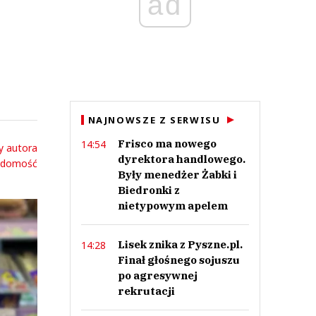
ad
NAJNOWSZE Z SERWISU
Frisco ma nowego
14:54
y autora
dyrektora handlowego.
adomość
Były menedżer Żabki i
Biedronki z
nietypowym apelem
Lisek znika z Pyszne.pl.
14:28
Finał głośnego sojuszu
po agresywnej
rekrutacji