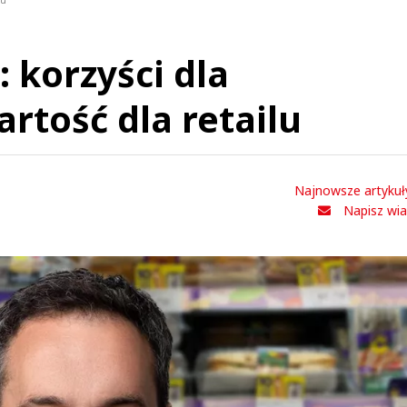
lu
 korzyści dla
rtość dla retailu
Najnowsze artykuł
Napisz wi