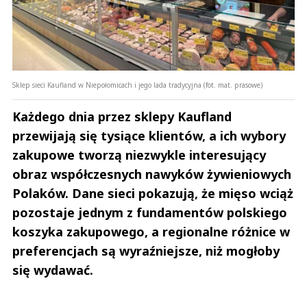
Sklep sieci Kaufland w Niepołomicach i jego lada tradycyjna (fot. mat. prasowe)
Każdego dnia przez sklepy Kaufland
przewijają się tysiące klientów, a ich wybory
zakupowe tworzą niezwykle interesujący
obraz współczesnych nawyków żywieniowych
Polaków. Dane sieci pokazują, że mięso wciąż
pozostaje jednym z fundamentów polskiego
koszyka zakupowego, a regionalne różnice w
preferencjach są wyraźniejsze, niż mogłoby
się wydawać.
Andrzej i Marta Sterniccy
Marta i 