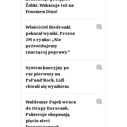
Żabki. Wskazuje też na
fenomen Dino!
Właściciel Biedronki
3
pokazał wyniki. Prezes
JM o rynku: „Nie
przewidujemy
znaczącej poprawy”
System kaucyjny po
3
raz pierwszy na
Pol‘and‘Rock. Lidl
chwali się wynikiem
Waldemar Pajek wraca
2
do Grupy Eurocash.
Pokieruje ekspansją
pięciu sieci
franczyzowych