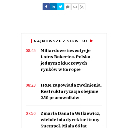
Nie znaleziono komentarzy
Zostaw swoje komentarze
Imię (Wymagane)
Anuluj
NAJNOWSZE Z SERWISU
Prześlij komentarz
Miliardowe inwestycje
08:45
Lotus Bakeries. Polska
jednym z kluczowych
rynków w Europie
H&M zapowiada zwolnienia.
08:23
Restrukturyzacja obejmie
250 pracowników
Zmarła Danuta Witkiewicz,
07:50
wieloletnia dyrektor firmy
Suempol. Miała 66 lat