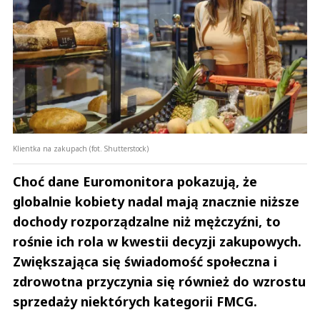
Klientka na zakupach (fot. Shutterstock)
Choć dane Euromonitora pokazują, że
globalnie kobiety nadal mają znacznie niższe
dochody rozporządzalne niż mężczyźni, to
rośnie ich rola w kwestii decyzji zakupowych.
Zwiększająca się świadomość społeczna i
zdrowotna przyczynia się również do wzrostu
sprzedaży niektórych kategorii FMCG.
Andrzej i Marta Sterniccy
Marta i 