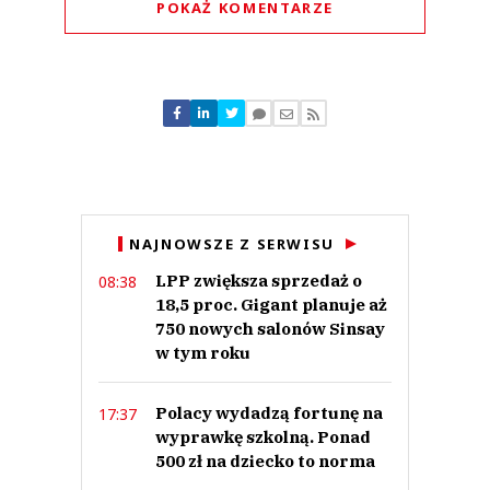
POKAŻ KOMENTARZE
Komentarze (
0
)
Nie znaleziono komentarzy
Zostaw swoje komentarze
Imię (Wymagane)
Anuluj
NAJNOWSZE Z SERWISU
Prześlij komentarz
LPP zwiększa sprzedaż o
08:38
18,5 proc. Gigant planuje aż
750 nowych salonów Sinsay
w tym roku
Polacy wydadzą fortunę na
17:37
wyprawkę szkolną. Ponad
500 zł na dziecko to norma