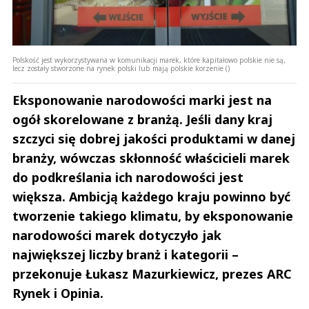
Polskość jest wykorzystywana w komunikacji marek, które kapitałowo polskie nie są,
lecz zostały stworzone na rynek polski lub mają polskie korzenie ()
Eksponowanie narodowości marki jest na
ogół skorelowane z branżą. Jeśli dany kraj
szczyci się dobrej jakości produktami w danej
branży, wówczas skłonność właścicieli marek
do podkreślania ich narodowości jest
większa. Ambicją każdego kraju powinno być
tworzenie takiego klimatu, by eksponowanie
narodowości marek dotyczyło jak
największej liczby branż i kategorii –
przekonuje Łukasz Mazurkiewicz, prezes ARC
Rynek i Opinia.
Andrzej i Marta Sterniccy
Marta i 