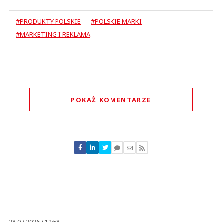
#PRODUKTY POLSKIE
#POLSKIE MARKI
#MARKETING I REKLAMA
POKAŻ KOMENTARZE
Komentarze (
0
)
Nie znaleziono komentarzy
Zostaw swoje komentarze
Imię (Wymagane)
Anuluj
Prześlij komentarz
28.07.2026 / 12:58