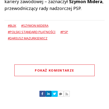
kariery zawodowej – zaznaczył
Szymon Midera
,
przewodniczący rady nadzorczej PSP.
#BLIK
#SZYMON MIDERA
#POLSKI STANDARD PŁATNOŚCI
#PSP
#DARIUSZ MAZURKIEWICZ
POKAŻ KOMENTARZE
Komentarze (
0
)
Nie znaleziono komentarzy
Zostaw swoje komentarze
Imię (Wymagane)