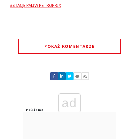
#STACJE PALIW PETROPRIX
POKAŻ KOMENTARZE
Komentarze (
1
)
ad
Ja
29.07.2026 / 06:54
This comment was minimized by the moderator on the site
obecnie posiada 245 stacji paliw w Hiszpanii, Portugalii, Panamie oraz
Chile??? Oj to z taką ilością stacji mogą strasznie namieszać w Polsce!
Ja