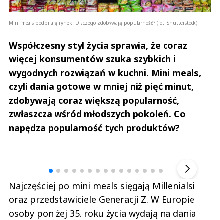
Mini meals podbijają rynek. Dlaczego zdobywają popularność? (fot. Shutterstock)
Współczesny styl życia sprawia, że coraz
więcej konsumentów szuka szybkich i
wygodnych rozwiązań w kuchni. Mini meals,
czyli dania gotowe w mniej niż pięć minut,
zdobywają coraz większą popularność,
zwłaszcza wśród młodszych pokoleń. Co
napędza popularność tych produktów?
Andrzej i Marta Sterniccy
Marta i 
▶
Najczęściej po mini meals sięgają Millenialsi
oraz przedstawiciele Generacji Z. W Europie
osoby poniżej 35. roku życia wydają na dania