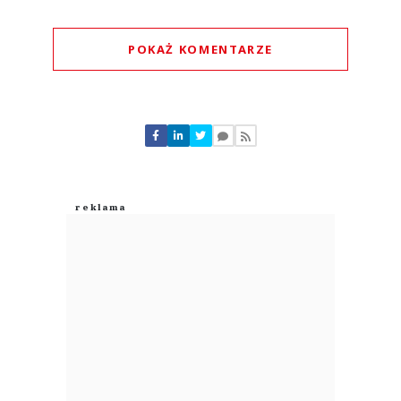
POKAŻ KOMENTARZE
Komentarze (
0
)
Nie znaleziono komentarzy
Zostaw swoje komentarze
Imię (Wymagane)
Anuluj
Prześlij komentarz