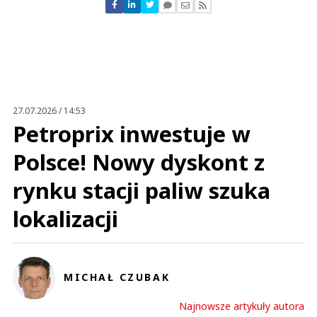
Nie znaleziono komentarzy
Zostaw swoje komentarze
Imię (Wymagane)
Anuluj
Prześlij komentarz
27.07.2026 / 14:53
Petroprix inwestuje w
Polsce! Nowy dyskont z
rynku stacji paliw szuka
lokalizacji
MICHAŁ CZUBAK
Najnowsze artykuły autora