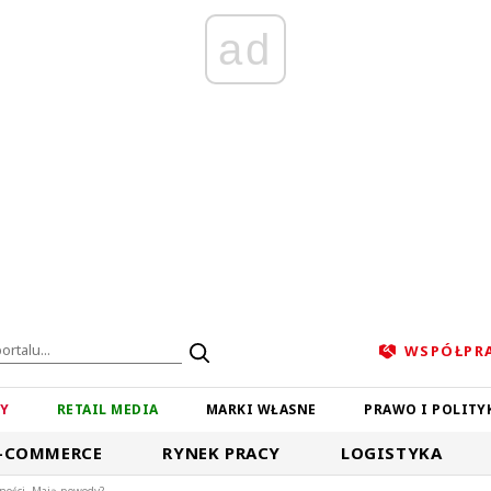
ad
WSPÓŁPR
ZY
RETAIL MEDIA
MARKI WŁASNE
PRAWO I POLITY
-COMMERCE
RYNEK PRACY
LOGISTYKA