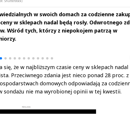
t. Shutterstock)
owiedzialnych w swoich domach za codzienne zaku
e ceny w sklepach nadal będą rosły. Odwrotnego zd
ów. Wśród tych, którzy z niepokojem patrzą w
niorzy.
drzej
Michał Stężalski
FineDiningWe
▶
▶
 się, że w najbliższym czasie ceny w sklepach nadal
ista. Przeciwnego zdania jest nieco ponad 28 proc. z
gospodarstwach domowych odpowiadają za codzien
w sondażu nie ma wyrobionej opinii w tej kwestii.
REKLAMA