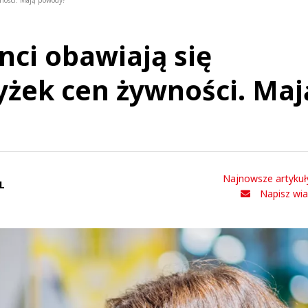
ności. Mają powody?
ci obawiają się
żek cen żywności. Maj
Najnowsze artykuł
L
Napisz wi