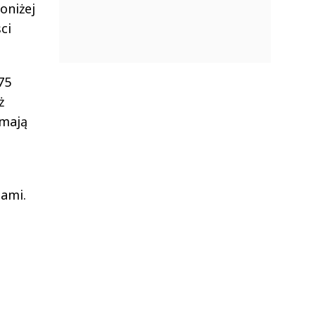
oniżej
ci
75
ż
 mają
ami.