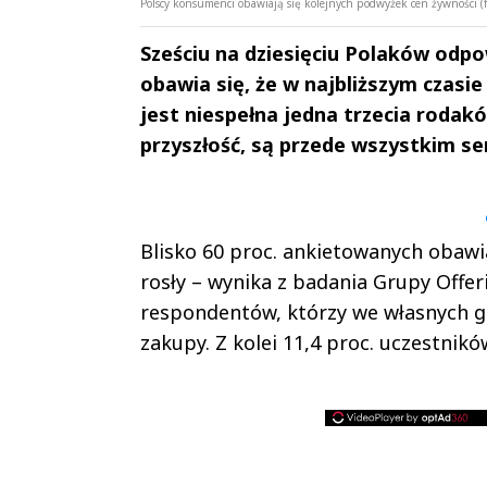
Polscy konsumenci obawiają się kolejnych podwyżek cen żywności (fo
Sześciu na dziesięciu Polaków odp
obawia się, że w najbliższym czasi
jest niespełna jedna trzecia rodak
przyszłość, są przede wszystkim se
Andrzej i Marta
Marta i An
Sterniccy
Sterniccy
▶
▶
Blisko 60 proc. ankietowanych obawia
rosły – wynika z badania Grupy Offer
respondentów, którzy we własnych 
zakupy. Z kolei 11,4 proc. uczestnikó