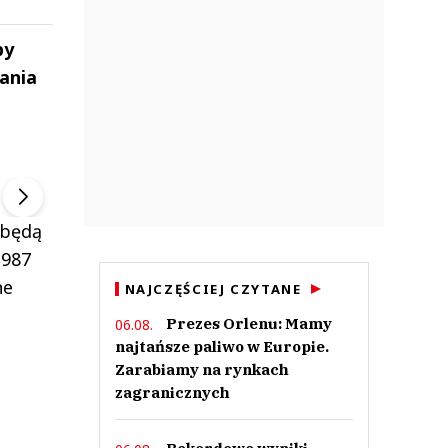
py
ania
ek
Szefem być Sezon 2
Marcin Przybysz
▶
▶
 będą
 987
ne
NAJCZĘŚCIEJ CZYTANE
Prezes Orlenu: Mamy
06.08.
najtańsze paliwo w Europie.
Zarabiamy na rynkach
zagranicznych