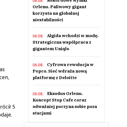
Rekordowe wyniki
06.08.
Orlenu. Paliwowy gigant
korzysta na globalnej
niestabilności
Algida wchodzi w modę.
06.08.
Strategiczna współpraca z
gigantem Uniqlo
Cyfrowa rewolucja w
06.08.
as
Pepco. Sieć wdraża nową
cen,
platformę z Deloitte
Eksodus Orlenu.
06.08.
Koncept Stop Cafe coraz
rócił 5
odważniej poczyna sobie poza
stacjami
daje.