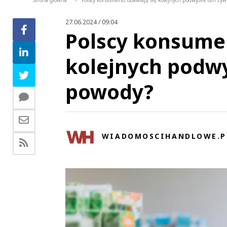
Strona główna
Polscy konsumenci obawiają się kolejnych podwyżek cen żyw
>
27.06.2024 / 09:04
Polscy konsumen
kolejnych podwy
powody?
WIADOMOSCIHANDLOWE.P