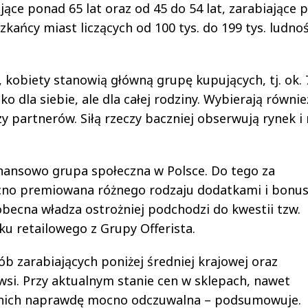
ce ponad 65 lat oraz od 45 do 54 lat, zarabiające p
zkańcy miast liczących od 100 tys. do 199 tys. ludnoś
 kobiety stanowią główną grupę kupujących, tj. ok. 
o dla siebie, ale dla całej rodziny. Wybierają równie
y partnerów. Siłą rzeczy baczniej obserwują rynek i
finansowo grupa społeczna w Polsce. Do tego za
cno premiowana różnego rodzaju dodatkami i bonus
obecna władza ostrożniej podchodzi do kwestii tzw.
u retailowego z Grupy Offerista.
b zarabiających poniżej średniej krajowej oraz
si. Przy aktualnym stanie cen w sklepach, nawet
 nich naprawdę mocno odczuwalna – podsumowuje.