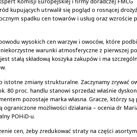
spert Komisji Europejskiej i firmy doradczej FMCG
ród kupujących utrwalił się pogląd o rosnącej drożyź
rocznym spadku cen towarów i usług oraz wzroście p
 powodu wysokich cen warzyw i owoców, które podbi
 niekorzystne warunki atmosferyczne z pierwszej p
jest stałą składową koszyka zakupów i ma szczegól
w.
o istotne zmiany strukturalne. Zaczynamy zrywać o
ok. 80 proc. handlu stanowi sprzedaż właśnie dysko
umentem pozostaje marka własna. Gracze, którzy są
 ograniczone możliwości działania – ocenia dr Mari
ralny POHiD-u.
zenie cen, żeby zredukować straty na części asortym