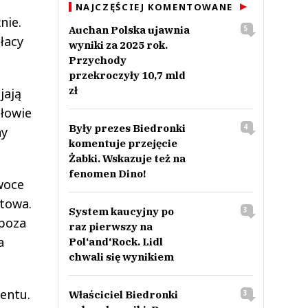
NAJCZĘŚCIEJ KOMENTOWANE
nie.
Auchan Polska ujawnia
5
łacy
wyniki za 2025 rok.
Przychody
przekroczyły 10,7 mld
zł
jają
ołowie
Były prezes Biedronki
4
ny
komentuje przejęcie
Żabki. Wskazuje też na
fenomen Dino!
woce
ntowa.
System kaucyjny po
3
 poza
raz pierwszy na
a
Pol‘and‘Rock. Lidl
chwali się wynikiem
entu.
Właściciel Biedronki
3