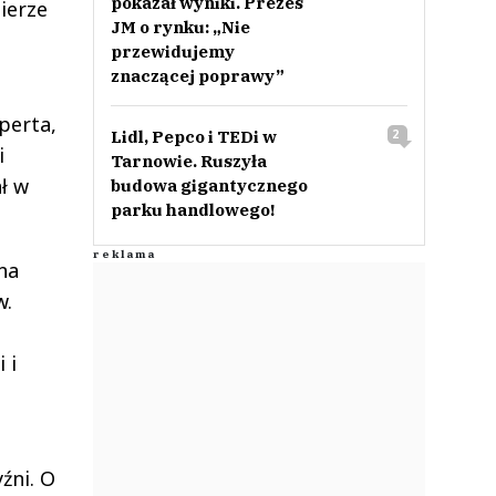
pokazał wyniki. Prezes
ierze
JM o rynku: „Nie
przewidujemy
znaczącej poprawy”
perta,
Lidl, Pepco i TEDi w
2
i
Tarnowie. Ruszyła
ł w
budowa gigantycznego
parku handlowego!
na
w.
 i
źni. O