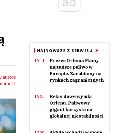
ad
ą
NAJNOWSZE Z SERWISU
Prezes Orlenu: Mamy
19:11
najtańsze paliwo w
Europie. Zarabiamy na
y autora
rynkach zagranicznych
adomość
Rekordowe wyniki
18:04
Orlenu. Paliwowy
gigant korzysta na
globalnej niestabilności
Algida wchodzi w modę.
17:29