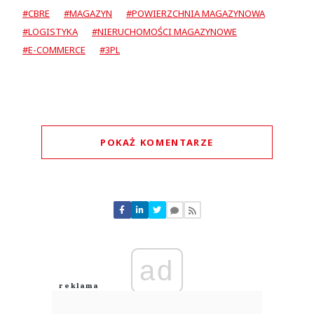
#CBRE
#MAGAZYN
#POWIERZCHNIA MAGAZYNOWA
#LOGISTYKA
#NIERUCHOMOŚCI MAGAZYNOWE
#E-COMMERCE
#3PL
POKAŻ KOMENTARZE
Komentarze (
0
)
Nie znaleziono komentarzy
Zostaw swoje komentarze
Imię (Wymagane)
ad
Anuluj
Prześlij komentarz