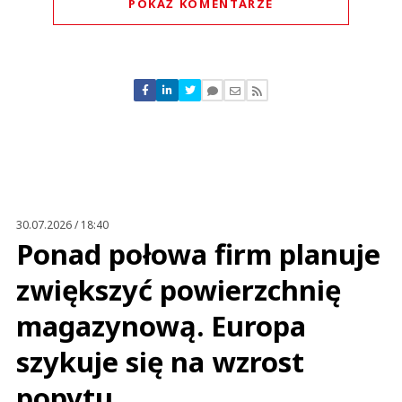
POKAŻ KOMENTARZE
Komentarze (
0
)
Nie znaleziono komentarzy
Zostaw swoje komentarze
Imię (Wymagane)
Anuluj
Prześlij komentarz
30.07.2026 / 18:40
Ponad połowa firm planuje
zwiększyć powierzchnię
magazynową. Europa
szykuje się na wzrost
popytu