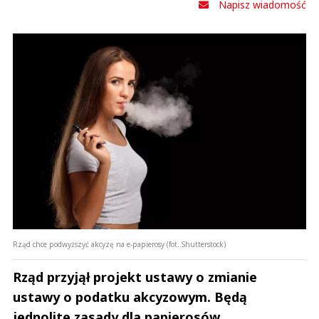
Napisz wiadomość
Rząd chce podwyższyć akcyzę na e-papierosy (fot. Shutterstock)
Rząd przyjął projekt ustawy o zmianie
ustawy o podatku akcyzowym. Będą
jednolite zasady dla papierosów