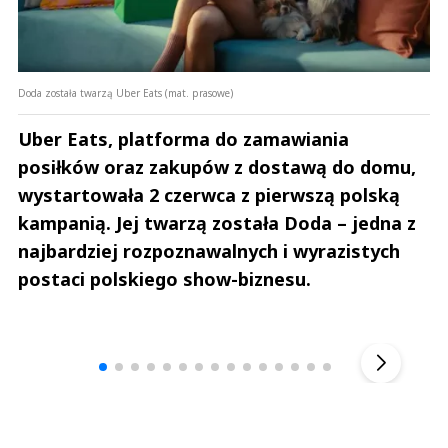
Doda została twarzą Uber Eats (mat. prasowe)
Uber Eats, platforma do zamawiania
posiłków oraz zakupów z dostawą do domu,
wystartowała 2 czerwca z pierwszą polską
kampanią. Jej twarzą została Doda – jedna z
najbardziej rozpoznawalnych i wyrazistych
postaci polskiego show-biznesu.
Andrzej i Marta Sterniccy
Marta i 
▶