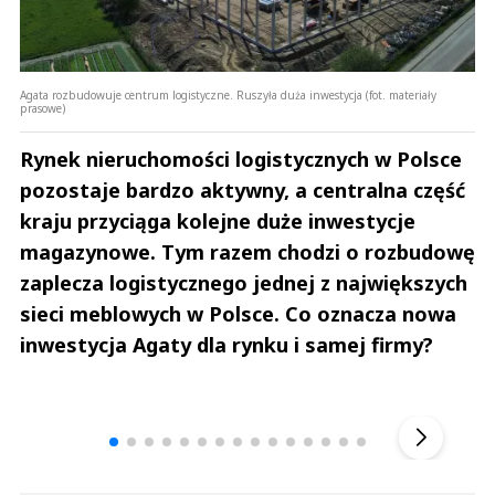
Agata rozbudowuje centrum logistyczne. Ruszyła duża inwestycja (fot. materiały
prasowe)
Rynek nieruchomości logistycznych w Polsce
pozostaje bardzo aktywny, a centralna część
kraju przyciąga kolejne duże inwestycje
magazynowe. Tym razem chodzi o rozbudowę
zaplecza logistycznego jednej z największych
sieci meblowych w Polsce. Co oznacza nowa
inwestycja Agaty dla rynku i samej firmy?
Andrzej i Marta Sterniccy
Marta i 
▶