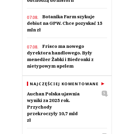
odchodzą do historii
Botanika Farm szykuje
07.08.
debiut na GPW. Chce pozyskać 15
mln zł
Frisco ma nowego
07.08.
dyrektora handlowego. Były
menedżer Żabki i Biedronki z
nietypowym apelem
NAJCZĘŚCIEJ KOMENTOWANE
Auchan Polska ujawnia
5
wyniki za 2025 rok.
Przychody
przekroczyły 10,7 mld
zł