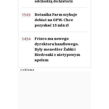
odchodzą do historii
Botanika Farm szykuje
15:03
debiut na GPW. Chce
pozyskać 15 mln zł
Frisco ma nowego
14:54
dyrektora handlowego.
Były menedżer Żabki i
Biedronki z nietypowym
apelem