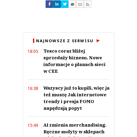
Nie znaleziono komentarzy
Zostaw swoje komentarze
Imię (Wymagane)
Anuluj
NAJNOWSZE Z SERWISU
Prześlij komentarz
Tesco coraz bliżej
18:05
sprzedaży biznesu. Nowe
informacje o planach sieci
w CEE
Wszyscy już to kupili, więc ja
16:38
też muszę Jak internetowe
trendy i presja FOMO
napędzają popyt
AI zmienia merchandising.
15:49
Ręczne audyty w sklepach