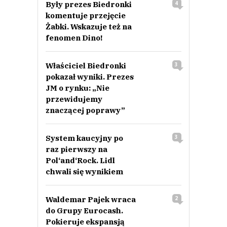
Były prezes Biedronki
4
komentuje przejęcie
Żabki. Wskazuje też na
fenomen Dino!
Właściciel Biedronki
3
pokazał wyniki. Prezes
JM o rynku: „Nie
przewidujemy
znaczącej poprawy”
System kaucyjny po
3
raz pierwszy na
Pol‘and‘Rock. Lidl
chwali się wynikiem
Waldemar Pajek wraca
2
do Grupy Eurocash.
Pokieruje ekspansją