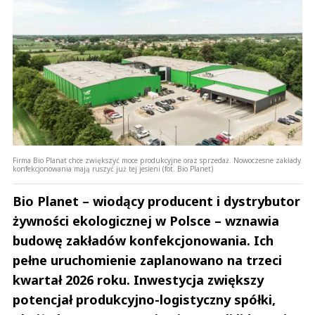
Firma Bio Planat chce zwiększyć moce produkcyjne oraz sprzedaż. Nowoczesne zakłady
konfekcjonowania mają ruszyć już tej jesieni (fot. Bio Planet)
Bio Planet – wiodący producent i dystrybutor
żywności ekologicznej w Polsce – wznawia
budowę zakładów konfekcjonowania. Ich
pełne uruchomienie zaplanowano na trzeci
kwartał 2026 roku. Inwestycja zwiększy
potencjał produkcyjno-logistyczny spółki,