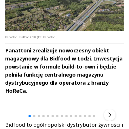
Panattoni Bidfood Łódź (fot. Panattoni)
Panattoni zrealizuje nowoczesny obiekt
magazynowy dla Bidfood w Łodzi. Inwestycja
powstanie w formule build-to-own i będzie
pełniła funkcję centralnego magazynu
dystrybucyjnego dla operatora z branży
HoReCa.
Andrzej i Marta Sterniccy
Marta i 
▶
Bidfood to ogólnopolski dystrybutor żywności i