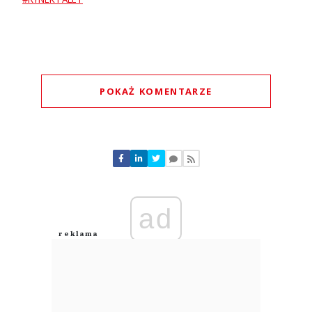
POKAŻ KOMENTARZE
Komentarze (
0
)
Nie znaleziono komentarzy
Zostaw swoje komentarze
Imię (Wymagane)
ad
Anuluj
Prześlij komentarz