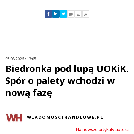
Komentarze (
0
)
Nie znaleziono komentarzy
Zostaw swoje komentarze
Imię (Wymagane)
Anuluj
Prześlij komentarz
05.08.2026 / 13:05
Biedronka pod lupą UOKiK.
Spór o palety wchodzi w
nową fazę
WIADOMOSCIHANDLOWE.PL
Najnowsze artykuły autora