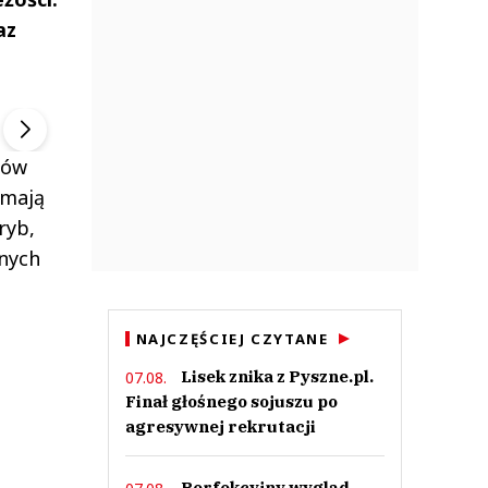
az
ek
Szefem być Sezon 2
Marcin Przybysz
▶
▶
tów
 mają
ryb,
lnych
NAJCZĘŚCIEJ CZYTANE
Lisek znika z Pyszne.pl.
07.08.
Finał głośnego sojuszu po
agresywnej rekrutacji
Perfekcyjny wygląd