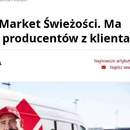
ucentów z klientami
Market Świeżości. Ma
h producentów z klient
Najnowsze artykuł
L
Napisz wi