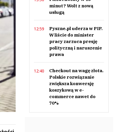
minut? Wolt z nową
usługą
Pyszne.pl uderza w PIP.
12:59
W liście do minister
pracy zarzuca presję
polityczną i naruszenie
prawa
Checkout na wagę złota.
12:40
Polskie rozwiązanie
zwiększa konwersję
koszykową w e-
commerce nawet do
70%
żości.