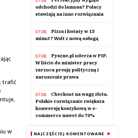
07.08.
odchodzi do lamusa? Polacy
stawiają na inne rozwiązania
Pizza i kwiaty w 15
07.08.
minut? Wolt z nową usługą
Pyszne.pl uderza w PIP.
07.08.
ając
W liście do minister pracy
zarzuca presję polityczną i
naruszenie prawa
trafić
u
Checkout na wagę złota.
07.08.
ntuje,
Polskie rozwiązanie zwiększa
konwersję koszykową w e-
commerce nawet do 70%
niu w
NAJCZĘŚCIEJ KOMENTOWANE