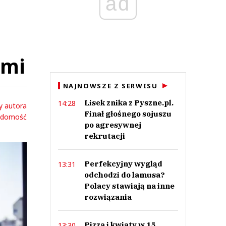
ad
ami
NAJNOWSZE Z SERWISU
Lisek znika z Pyszne.pl.
14:28
y autora
Finał głośnego sojuszu
adomość
po agresywnej
rekrutacji
Perfekcyjny wygląd
13:31
odchodzi do lamusa?
Polacy stawiają na inne
rozwiązania
Pizza i kwiaty w 15
13:30