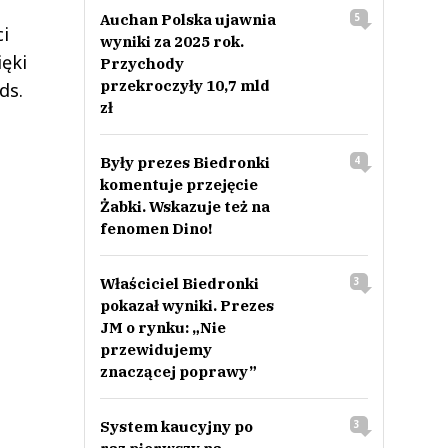
Auchan Polska ujawnia
5
i
wyniki za 2025 rok.
ęki
Przychody
przekroczyły 10,7 mld
ds.
zł
Były prezes Biedronki
4
komentuje przejęcie
Żabki. Wskazuje też na
fenomen Dino!
Właściciel Biedronki
3
pokazał wyniki. Prezes
JM o rynku: „Nie
przewidujemy
znaczącej poprawy”
System kaucyjny po
3