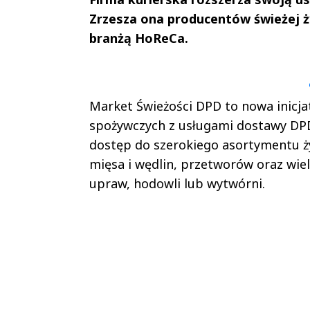
Zrzesza ona producentów świeżej ży
branżą HoReCa.
Andrzej i Marta
Marta i An
Sterniccy
Sterniccy
▶
▶
Market Świeżości DPD to nowa inicja
spożywczych z usługami dostawy DP
dostęp do szerokiego asortymentu ży
mięsa i wędlin, przetworów oraz wie
upraw, hodowli lub wytwórni.