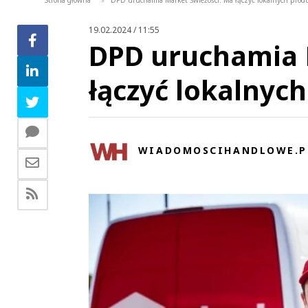
Strona główna
DPD uruchamia Market Świeżości. Ma łączyć lokalnych prod
>
19.02.2024 / 11:55
DPD uruchamia 
łączyć lokalnyc
WIADOMOSCIHANDLOWE.P