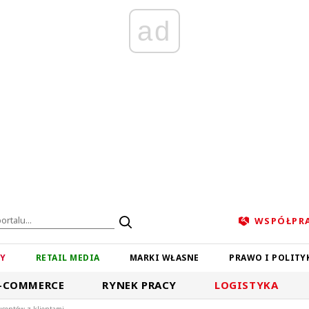
ad
WSPÓŁPR
ZY
RETAIL MEDIA
MARKI WŁASNE
PRAWO I POLITY
-COMMERCE
RYNEK PRACY
LOGISTYKA