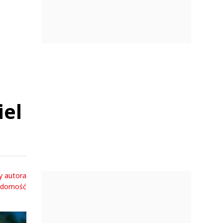
iel
y autora
adomość