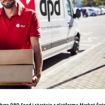
ługę DPD Food i startuje z platformą Market Świe