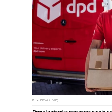
Kurier DPD (fot. DPD)
Firma kurierska rozszerza swoją us