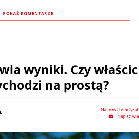
POKAŻ KOMENTARZE
Komentarze (
0
)
Nie znaleziono komentarzy
staw swoje komentarze
Imię (Wymagane)
ia wyniki. Czy właścic
Anuluj
chodzi na prostą?
Prześlij komentarz
Najnowsze artykuł
L
Napisz wi