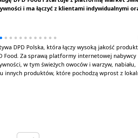
wności i ma łączyć z klientami indywidualnymi or
drzej
Michał Stężalski
FineDiningWe
▶
▶
tywa DPD Polska, która łączy wysoką jakość produk
D Food. Za sprawą platformy internetowej nabywcy
wności, w tym świeżych owoców i warzyw, nabiału, 
lu innych produktów, które pochodzą wprost z loka