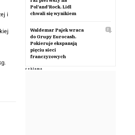
raz pierwszy na
Pol‘and‘Rock. Lidl
ej i
chwali się wynikiem
Waldemar Pajek wraca
2
kiej
do Grupy Eurocash.
Pokieruje ekspansją
pięciu sieci
franczyzowych
kg.