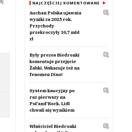
aj
NAJCZĘŚCIEJ KOMENTOWANE
Auchan Polska ujawnia
5
wyniki za 2025 rok.
Przychody
przekroczyły 10,7 mld
zł
Były prezes Biedronki
4
komentuje przejęcie
Żabki. Wskazuje też na
fenomen Dino!
System kaucyjny po
3
raz pierwszy na
Pol‘and‘Rock. Lidl
chwali się wynikiem
Właściciel Biedronki
3