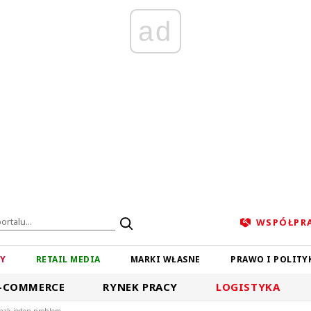
ad
WSPÓŁPR
ZY
RETAIL MEDIA
MARKI WŁASNE
PRAWO I POLITY
-COMMERCE
RYNEK PRACY
LOGISTYKA