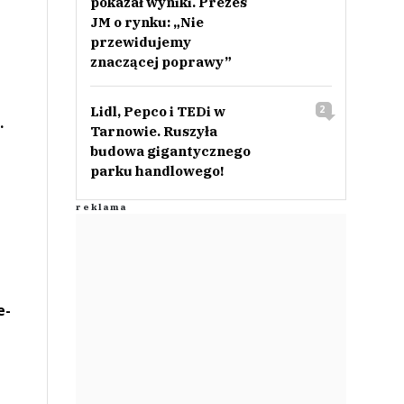
pokazał wyniki. Prezes
JM o rynku: „Nie
przewidujemy
znaczącej poprawy”
Lidl, Pepco i TEDi w
2
.
Tarnowie. Ruszyła
budowa gigantycznego
parku handlowego!
e-