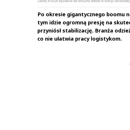
Zwroty to duże wyzwanie dla łańcucha dostaw w branyż odzieżowej (
Po okresie gigantycznego boomu na
tym idzie ogromną presję na skute
przyniósł stabilizację. Branża od
co nie ułatwia pracy logistykom.
Andrzej i Marta
Marta i An
Sterniccy
Sterniccy
▶
▶