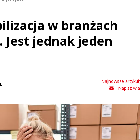
ednak jeden problem
ilizacja w branżach
. Jest jednak jeden
Najnowsze artykuł
L
Napisz wi