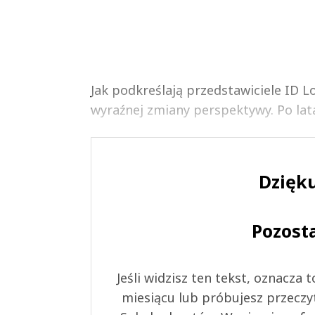
Jak podkreślają przedstawiciele ID L
wyraźnej zmiany perspektywy. Po lat
Dzięku
Pozost
Jeśli widzisz ten tekst, oznacza
miesiącu lub próbujesz przeczy