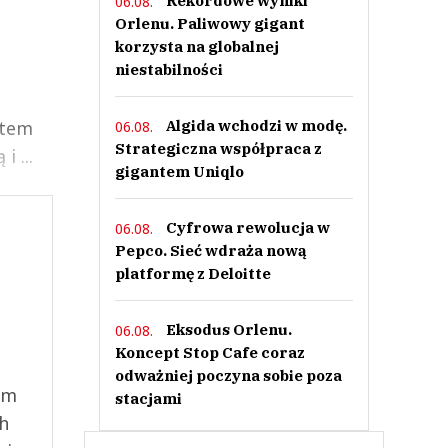
Rekordowe wyniki
06.08.
Orlenu. Paliwowy gigant
korzysta na globalnej
niestabilności
ntem
Algida wchodzi w modę.
06.08.
Strategiczna współpraca z
 ...
gigantem Uniqlo
Cyfrowa rewolucja w
06.08.
Pepco. Sieć wdraża nową
platformę z Deloitte
Eksodus Orlenu.
06.08.
Koncept Stop Cafe coraz
odważniej poczyna sobie poza
ym
stacjami
ch