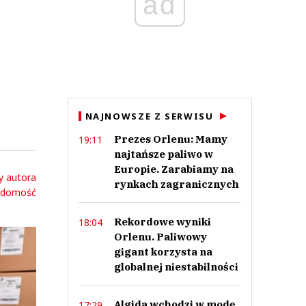
ad
NAJNOWSZE Z SERWISU
Prezes Orlenu: Mamy
19:11
najtańsze paliwo w
Europie. Zarabiamy na
y autora
rynkach zagranicznych
adomość
Rekordowe wyniki
18:04
Orlenu. Paliwowy
gigant korzysta na
globalnej niestabilności
Algida wchodzi w modę.
17:29