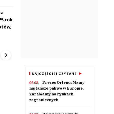
za
25 rok
otów,
ek
Szefem być Sezon 2
Marcin Przybysz
▶
▶
NAJCZĘŚCIEJ CZYTANE
Prezes Orlenu: Mamy
06.08.
najtańsze paliwo w Europie.
Zarabiamy na rynkach
zagranicznych