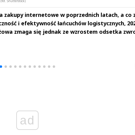
fot. Shutterstock)
 zakupy internetowe w poprzednich latach, a co 
czność i efektywność łańcuchów logistycznych, 20
zieżowa zmaga się jednak ze wzrostem odsetka zwr
drzej
Michał Stężalski
FineDiningWe
▶
▶
ad