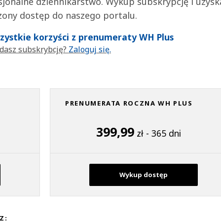
jonalne dziennikarstwo. Wykup subskrypcję i uzysk
zony dostęp do naszego portalu.
wszystkie korzyści z prenumeraty WH Plus
dasz subskrybcję?
Zaloguj się.
PRENUMERATA ROCZNA WH PLUS
399,99
zł - 365 dni
Wykup dostęp
Z: