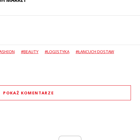
ASHION
#BEAUTY
#LOGISTYKA
#ŁANCUCH DOSTAW
POKAŻ KOMENTARZE
Komentarze (
0
)
Nie znaleziono komentarzy
staw swoje komentarze
Imię (Wymagane)