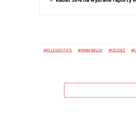
#ID LOGISTICS
#YANN BELGY
#ODZIEŻ
#F
Zo