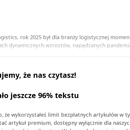
ogistics, rok 2025 był dla branży logistycznej mome
ach dynamicznych wzrostów, napędzanych pandemią i
jemy, że nas czytasz!
ało jeszcze 96% tekstu
 to, że wykorzystałeś limit bezpłatnych artykułów w t
tać artykuł premium, dostępny wyłącznie dla naszy