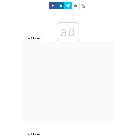
Nie znaleziono komentarzy
Zostaw swoje komentarze
Imię (Wymagane)
ad
Anuluj
Prześlij komentarz