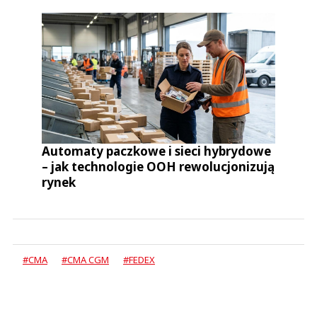
Automaty paczkowe i sieci hybrydowe
– jak technologie OOH rewolucjonizują
rynek
#CMA
#CMA CGM
#FEDEX