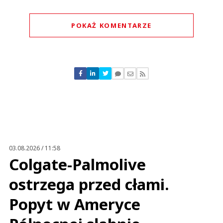
POKAŻ KOMENTARZE
Komentarze (
0
)
Nie znaleziono komentarzy
Zostaw swoje komentarze
Imię (Wymagane)
Anuluj
Prześlij komentarz
03.08.2026 / 11:58
Colgate-Palmolive
ostrzega przed cłami.
Popyt w Ameryce