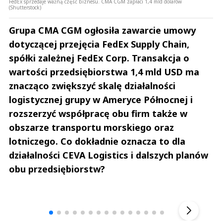
FedEx sprzedaje ważną część biznesu. CMA CGM zapłaci 1,4 mld dolarów
(Shutterstock)
Grupa CMA CGM ogłosiła zawarcie umowy
dotyczącej przejęcia FedEx Supply Chain,
spółki zależnej FedEx Corp. Transakcja o
wartości przedsiębiorstwa 1,4 mld USD ma
znacząco zwiększyć skalę działalności
logistycznej grupy w Ameryce Północnej i
rozszerzyć współpracę obu firm także w
obszarze transportu morskiego oraz
lotniczego. Co dokładnie oznacza to dla
działalności CEVA Logistics i dalszych planów
obu przedsiębiorstw?
Andrzej i Marta Sterniccy
Marta i 
▶