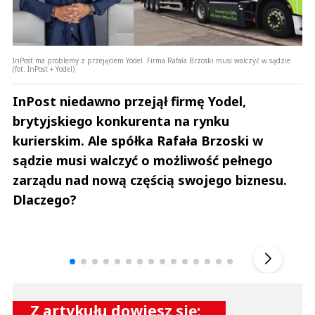
InPost ma problemy z przejęciem Yodel. Firma Rafała Brzoski musi walczyć w sądzie
(fot. InPost + Yodel)
InPost niedawno przejął firmę Yodel,
brytyjskiego konkurenta na rynku
kurierskim. Ale spółka Rafała Brzoski w
sądzie musi walczyć o możliwość pełnego
zarządu nad nową częścią swojego biznesu.
Dlaczego?
Andrzej i Marta Sterniccy
Marta i 
▶
Z artykułu dowiesz się: