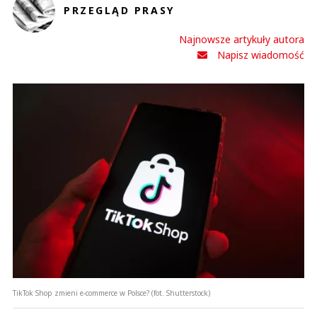
Imię (Wymagane)
PRZEGLĄD PRASY
Najnowsze artykuły autora
Anuluj
Napisz wiadomość
Prześlij komentarz
TikTok Shop zmieni e-commerce w Polsce? (fot. Shutterstock)