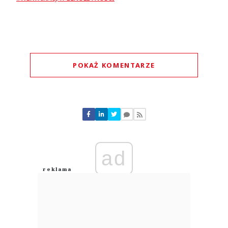
POKAŻ KOMENTARZE
Komentarze (
0
)
Nie znaleziono komentarzy
Zostaw swoje komentarze
Imię (Wymagane)
ad
Anuluj
Prześlij komentarz