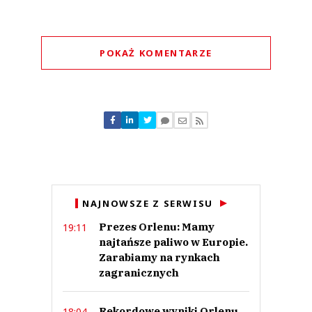
POKAŻ KOMENTARZE
Komentarze (
0
)
Nie znaleziono komentarzy
Zostaw swoje komentarze
Imię (Wymagane)
Anuluj
NAJNOWSZE Z SERWISU
Prześlij komentarz
Prezes Orlenu: Mamy
19:11
najtańsze paliwo w Europie.
Zarabiamy na rynkach
zagranicznych
Rekordowe wyniki Orlenu.
18:04