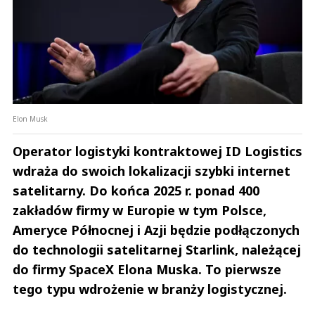
Elon Musk
Operator logistyki kontraktowej ID Logistics
wdraża do swoich lokalizacji szybki internet
satelitarny. Do końca 2025 r. ponad 400
zakładów firmy w Europie w tym Polsce,
Ameryce Północnej i Azji będzie podłączonych
do technologii satelitarnej Starlink, należącej
do firmy SpaceX Elona Muska. To pierwsze
tego typu wdrożenie w branży logistycznej.
Andrzej i Marta Sterniccy
Marta i 