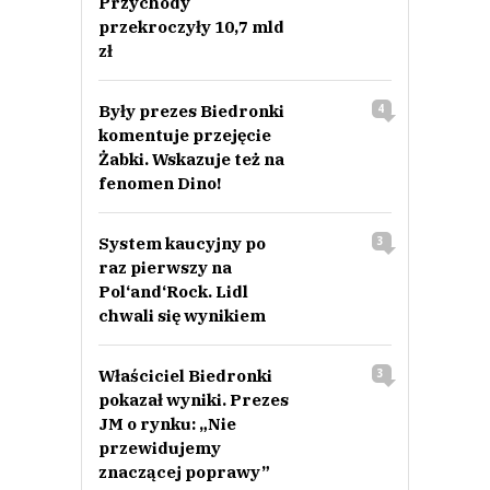
Przychody
przekroczyły 10,7 mld
zł
Były prezes Biedronki
4
komentuje przejęcie
Żabki. Wskazuje też na
fenomen Dino!
System kaucyjny po
3
raz pierwszy na
Pol‘and‘Rock. Lidl
chwali się wynikiem
Właściciel Biedronki
3
pokazał wyniki. Prezes
JM o rynku: „Nie
przewidujemy
znaczącej poprawy”