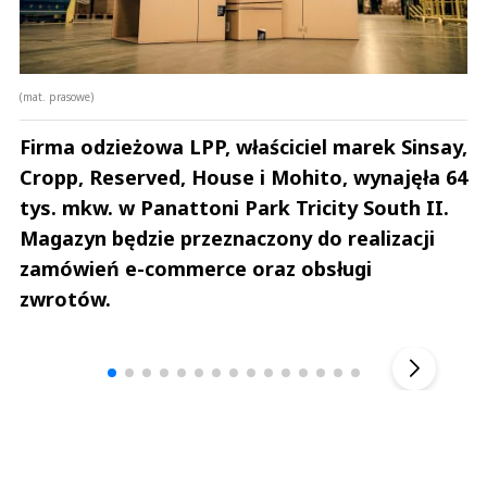
(mat. prasowe)
Firma odzieżowa LPP, właściciel marek Sinsay,
Cropp, Reserved, House i Mohito, wynajęła 64
tys. mkw. w Panattoni Park Tricity South II.
Magazyn będzie przeznaczony do realizacji
zamówień e-commerce oraz obsługi
zwrotów.
Andrzej i Marta Sterniccy
Marta i 
▶