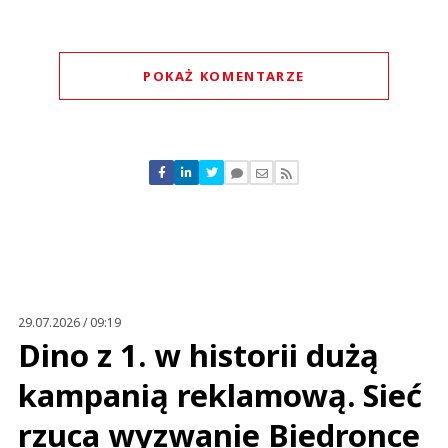
POKAŻ KOMENTARZE
Komentarze (
0
)
Nie znaleziono komentarzy
Zostaw swoje komentarze
Imię (Wymagane)
Anuluj
Prześlij komentarz
29.07.2026 / 09:19
Dino z 1. w historii dużą
kampanią reklamową. Sieć
rzuca wyzwanie Biedronce