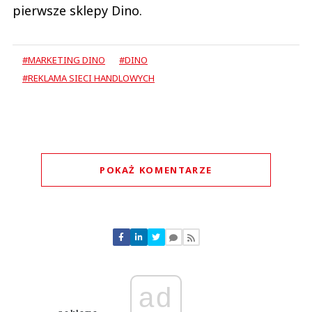
pierwsze sklepy Dino.
#MARKETING DINO
#DINO
#REKLAMA SIECI HANDLOWYCH
POKAŻ KOMENTARZE
Komentarze (
0
)
Nie znaleziono komentarzy
Zostaw swoje komentarze
Imię (Wymagane)
ad
Anuluj