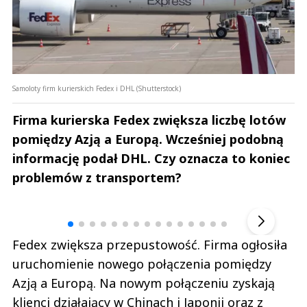
Samoloty firm kurierskich Fedex i DHL (Shutterstock)
Firma kurierska Fedex zwiększa liczbę lotów
pomiędzy Azją a Europą. Wcześniej podobną
informację podał DHL. Czy oznacza to koniec
problemów z transportem?
Andrzej i Marta Sterniccy
Marta i 
▶
Fedex zwiększa przepustowość. Firma ogłosiła
uruchomienie nowego połączenia pomiędzy
Azją a Europą. Na nowym połączeniu zyskają
klienci działający w Chinach i Japonii oraz z