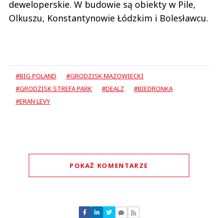
deweloperskie. W budowie są obiekty w Pile,
Olkuszu, Konstantynowie Łódzkim i Bolesławcu.
#BIG POLAND
#GRODZISK MAZOWIECKI
#GRODZISK STREFA PARK
#DEALZ
#BIEDRONKA
#ERAN LEVY
POKAŻ KOMENTARZE
Komentarze (
0
)
Nie znaleziono komentarzy