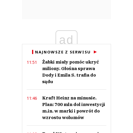
ad
NAJNOWSZE Z SERWISU
Żabki miały pomóc ukryć
11:51
miliony. Głośna sprawa
Dody i Emila S. trafia do
sądu
Kraft Heinz na minusie.
11:46
Plan: 700 mln dol inwestycji
m.in. w marki i powrót do
wzrostu wolumów