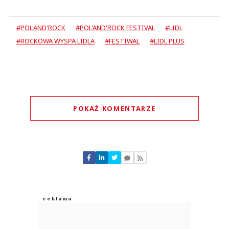
#POL'AND'ROCK
#POL'AND'ROCK FESTIVAL
#LIDL
#ROCKOWA WYSPA LIDLA
#FESTIWAL
#LIDL PLUS
POKAŻ KOMENTARZE
Komentarze (
0
)
Nie znaleziono komentarzy
Zostaw swoje komentarze
Imię (Wymagane)
Anuluj