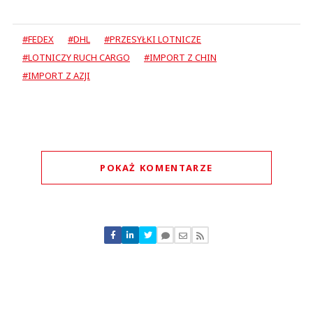
#FEDEX
#DHL
#PRZESYŁKI LOTNICZE
#LOTNICZY RUCH CARGO
#IMPORT Z CHIN
#IMPORT Z AZJI
POKAŻ KOMENTARZE
Komentarze (
0
)
Nie znaleziono komentarzy
Zostaw swoje komentarze
Imię (Wymagane)
Anuluj