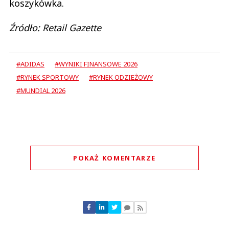
koszykówka.
Źródło: Retail Gazette
#ADIDAS
#WYNIKI FINANSOWE 2026
#RYNEK SPORTOWY
#RYNEK ODZIEŻOWY
#MUNDIAL 2026
POKAŻ KOMENTARZE
Komentarze (
0
)
Nie znaleziono komentarzy
Zostaw swoje komentarze
Imię (Wymagane)