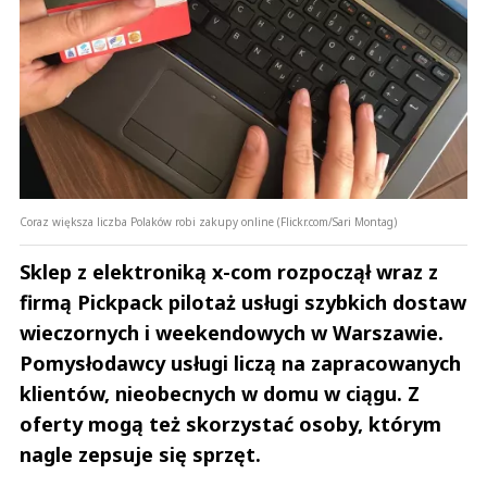
Coraz większa liczba Polaków robi zakupy online (Flickr.com/Sari Montag)
Sklep z elektroniką x-com rozpoczął wraz z
firmą Pickpack pilotaż usługi szybkich dostaw
wieczornych i weekendowych w Warszawie.
Pomysłodawcy usługi liczą na zapracowanych
klientów, nieobecnych w domu w ciągu. Z
oferty mogą też skorzystać osoby, którym
nagle zepsuje się sprzęt.
Andrzej i Marta Sterniccy
Marta i 