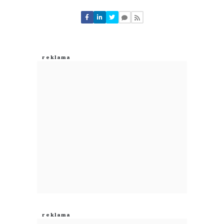
Komentarze (
0
)
Nie znaleziono komentarzy
Zostaw swoje komentarze
Imię (Wymagane)
Anuluj
Prześlij komentarz