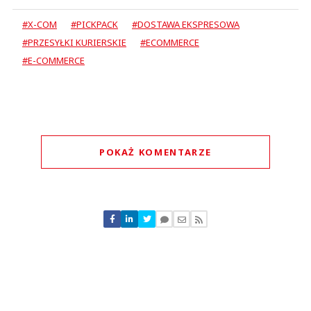
#X-COM
#PICKPACK
#DOSTAWA EKSPRESOWA
#PRZESYŁKI KURIERSKIE
#ECOMMERCE
#E-COMMERCE
POKAŻ KOMENTARZE
Komentarze (
0
)
Nie znaleziono komentarzy
Zostaw swoje komentarze
Imię (Wymagane)
Anuluj