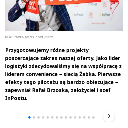
Rafał Brzoska, prezes Inpost (Inpost)
Przygotowujemy różne projekty
poszerzające zakres naszej oferty. Jako lider
logistyki zdecydowaliśmy się na współpracę z
liderem convenience – siecią Żabka. Pierwsze
efekty tego pilotażu są bardzo obiecujące –
zapewniał Rafał Brzoska, założyciel i szef
InPostu.
Andrzej i Marta Sterniccy
Marta i 
▶