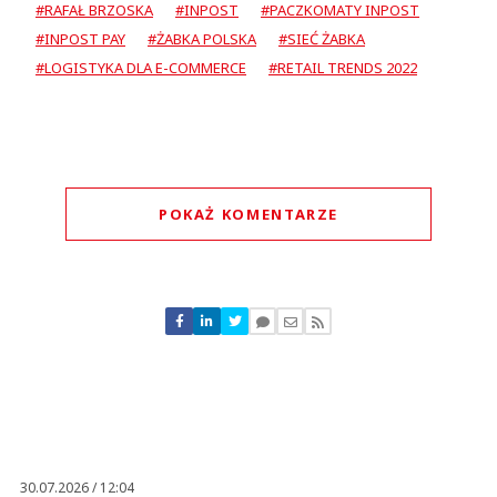
#RAFAŁ BRZOSKA
#INPOST
#PACZKOMATY INPOST
#INPOST PAY
#ŻABKA POLSKA
#SIEĆ ŻABKA
#LOGISTYKA DLA E-COMMERCE
#RETAIL TRENDS 2022
POKAŻ KOMENTARZE
Komentarze (
16
)
Via
19.07.2022 / 16:24
This comment was minimized by the moderator on the site
30.07.2026 / 12:04
jak już podejmują jakąś współpracę, to doskonale wiedzą co robią i jak to