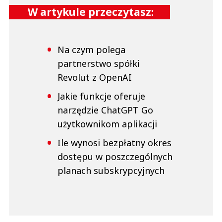
W artykule przeczytasz:
This comment was minimized by the moderator on the site
oj dobrze wychodza na tej współpracy i to obydwie strony, jestem tego
pewien
Dawid
Na czym polega
Odpowiedz
partnerstwo spółki
0
Revolut z OpenAI
0
Jakie funkcje oferuje
narzędzie ChatGPT Go
użytkownikom aplikacji
Ile wynosi bezpłatny okres
Franek
19.07.2022 / 16:21
dostępu w poszczególnych
This comment was minimized by the moderator on the site
planach subskrypcyjnych
już chyba dość długo współpracują z tą żabką nie?
Franek
Odpowiedz
0