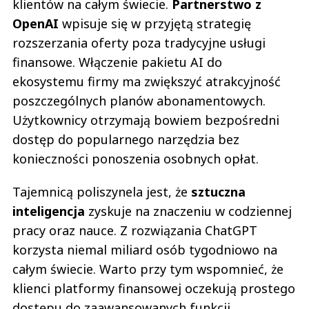
klientów na całym świecie.
Partnerstwo z
05.07.2022 / 11:36
This comment was minimized by the moderator on the site
OpenAI
wpisuje się w przyjętą strategię
rozszerzania oferty poza tradycyjne usługi
inpost to chyba jedyny dostawca który jeszcze nie zawiódł. ani czasowo ani
w żaden sposób
finansowe. Włączenie pakietu AI do
Kera
ekosystemu firmy ma zwiększyć atrakcyjność
Odpowiedz
poszczególnych planów abonamentowych.
0
Użytkownicy otrzymają bowiem bezpośredni
0
dostęp do popularnego narzędzia bez
konieczności ponoszenia osobnych opłat.
Tajemnicą poliszynela jest, że
sztuczna
Jess
inteligencja
zyskuje na znaczeniu w codziennej
05.07.2022 / 11:34
pracy oraz nauce. Z rozwiązania ChatGPT
This comment was minimized by the moderator on the site
korzysta niemal miliard osób tygodniowo na
korzystałam już z tego rodzaju odbioru paczek, fajnie bo przy okazji
całym świecie. Warto przy tym wspomnieć, że
mogłam sobie kupić to co potrzebowałam w jednym miejscu
Jess
klienci platformy finansowej oczekują prostego
Odpowiedz
dostępu do zaawansowanych funkcji