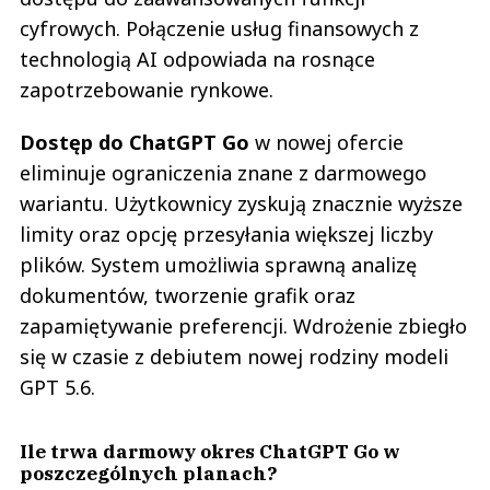
0
cyfrowych. Połączenie usług finansowych z
0
technologią AI odpowiada na rosnące
zapotrzebowanie rynkowe.
Dostęp do ChatGPT Go
w nowej ofercie
eliminuje ograniczenia znane z darmowego
Romek
05.07.2022 / 11:33
wariantu. Użytkownicy zyskują znacznie wyższe
This comment was minimized by the moderator on the site
limity oraz opcję przesyłania większej liczby
są efekty bo pomysł tej współpracy był naprawdę niegłupi
plików. System umożliwia sprawną analizę
Romek
dokumentów, tworzenie grafik oraz
Odpowiedz
zapamiętywanie preferencji. Wdrożenie zbiegło
0
się w czasie z debiutem nowej rodziny modeli
0
GPT 5.6.
Ile trwa darmowy okres ChatGPT Go w
poszczególnych planach?