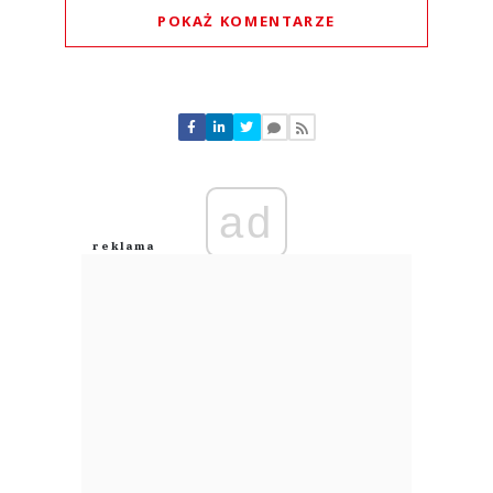
POKAŻ KOMENTARZE
Komentarze (
0
)
Nie znaleziono komentarzy
Zostaw swoje komentarze
Imię (Wymagane)
ad
Anuluj
Prześlij komentarz