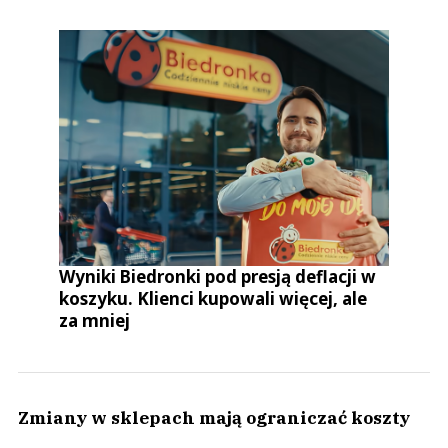
Wyniki Biedronki pod presją deflacji w
koszyku. Klienci kupowali więcej, ale
za mniej
Zmiany w sklepach mają ograniczać koszty