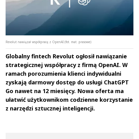
Regina
19.07.2022 / 16:22
Revolut nawiązał współpracę z OpenAI (fot. mat. prasowe)
This comment was minimized by the moderator on the site
Globalny fintech Revolut ogłosił nawiązanie
nawet miałam okazję skorzystać z paczkomatu w żabce, fajna sprawa, mały
ale pod ręką
strategicznej współpracy z firmą OpenAI. W
Regina
ramach porozumienia klienci indywidualni
Odpowiedz
zyskają darmowy dostęp do usługi ChatGPT
0
Go nawet na 12 miesięcy. Nowa oferta ma
0
ułatwić użytkownikom codzienne korzystanie
z narzędzi sztucznej inteligencji.
Dawid
19.07.2022 / 16:21