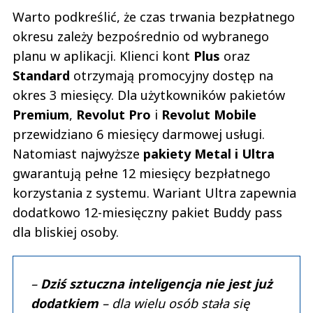
Wiola
Warto podkreślić, że czas trwania bezpłatnego
05.07.2022 / 11:32
okresu zależy bezpośrednio od wybranego
This comment was minimized by the moderator on the site
planu w aplikacji. Klienci kont
Plus
oraz
no idzie im to wszystko do przodu trzeba przyznać
Standard
otrzymają promocyjny dostęp na
Wiola
Odpowiedz
okres 3 miesięcy. Dla użytkowników pakietów
0
Premium
,
Revolut Pro
i
Revolut Mobile
0
przewidziano 6 miesięcy darmowej usługi.
Natomiast najwyższe
pakiety Metal i Ultra
Załaduj więcej
gwarantują pełne 12 miesięcy bezpłatnego
Nie znaleziono komentarzy
korzystania z systemu. Wariant Ultra zapewnia
Zostaw swoje komentarze
Imię (Wymagane)
dodatkowo 12-miesięczny pakiet Buddy pass
dla bliskiej osoby.
Anuluj
–
Dziś sztuczna inteligencja nie jest już
Prześlij komentarz
dodatkiem
– dla wielu osób stała się