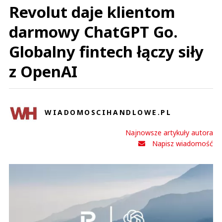
Revolut daje klientom
dobrze wykorzystać, zresztą pewnie i ludzie też im coś podpowiadają,
czego oczekują
darmowy ChatGPT Go.
Via
Odpowiedz
Globalny fintech łączy siły
0
0
z OpenAI
WIADOMOSCIHANDLOWE.PL
Jula
Najnowsze artykuły autora
19.07.2022 / 16:23
Napisz wiadomość
This comment was minimized by the moderator on the site
czekam aż zrobią jakieś podsumowanie jak to wszystko liczbowo wyszło,
jeśli chodzi o tą współpracę
Jula
Odpowiedz
0
0