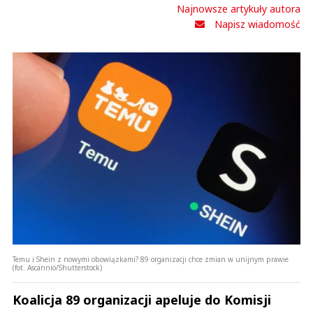
Najnowsze artykuły autora
Napisz wiadomość
Temu i Shein z nowymi obowiązkami? 89 organizacji chce zmian w unijnym prawie
(fot. Ascannio/Shutterstock)
Koalicja 89 organizacji apeluje do Komisji