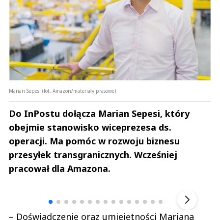
Marian Sepesi (fot. Amazon/materiały prasowe)
Do InPostu dołącza Marian Sepesi, który
obejmie stanowisko wiceprezesa ds.
operacji. Ma pomóc w rozwoju biznesu
przesyłek transgranicznych. Wcześniej
pracował dla Amazona.
Andrzej i Marta Sterniccy
Marta i 
▶
– Doświadczenie oraz umiejętności Mariana