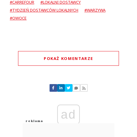
#CARREFOUR
#LOKALNI DOSTAWCY
#TYDZIEŃ DOSTAWCÓW LOKALNYCH
#WARZYWA
#OWOCE
POKAŻ KOMENTARZE
Komentarze (
0
)
Nie znaleziono komentarzy
Zostaw swoje komentarze
Imię (Wymagane)
ad
Anuluj
Prześlij komentarz