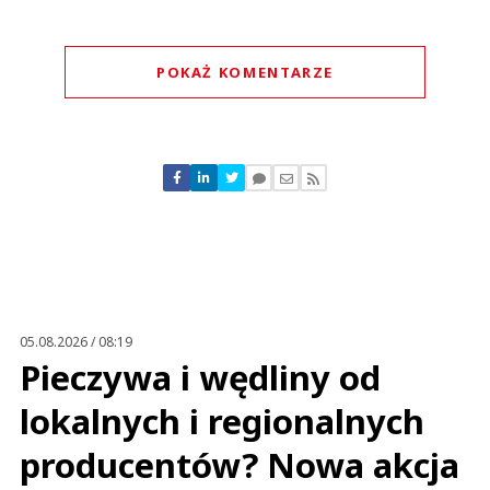
POKAŻ KOMENTARZE
Komentarze (
0
)
Nie znaleziono komentarzy
Zostaw swoje komentarze
Imię (Wymagane)
Anuluj
Prześlij komentarz
05.08.2026 / 08:19
Pieczywa i wędliny od
lokalnych i regionalnych
producentów? Nowa akcja