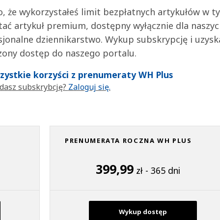
 to, że wykorzystałeś limit bezpłatnych artykułów w t
tać artykuł premium, dostępny wyłącznie dla naszy
jonalne dziennikarstwo. Wykup subskrypcję i uzysk
zony dostęp do naszego portalu.
wszystkie korzyści z prenumeraty WH Plus
dasz subskrybcję?
Zaloguj się.
PRENUMERATA ROCZNA WH PLUS
399,99
zł - 365 dni
Wykup dostęp