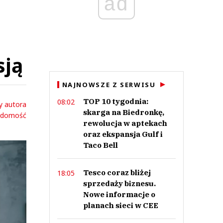
ad
sją
NAJNOWSZE Z SERWISU
TOP 10 tygodnia:
08:02
y autora
skarga na Biedronkę,
adomość
rewolucja w aptekach
oraz ekspansja Gulf i
Taco Bell
Tesco coraz bliżej
18:05
sprzedaży biznesu.
Nowe informacje o
planach sieci w CEE