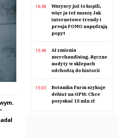
Wszyscy już to kupili,
16:38
więc ja też muszę Jak
internetowe trendy i
presja FOMO napędzają
popyt
AI zmienia
15:49
merchandising. Ręczne
audyty w sklepach
odchodzą do historii
Botanika Farm szykuje
15:03
debiut na GPW. Chce
pozyskać 15 mln zł
owym.
”
nadal