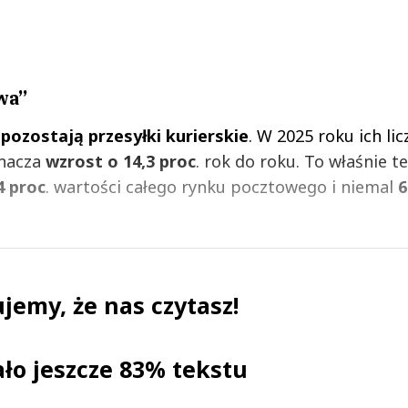
wa”
ozostają przesyłki kurierskie
. W 2025 roku ich li
znacza
wzrost o 14,3 proc
. rok do roku. To właśnie t
4 proc
. wartości całego rynku pocztowego i niemal
6
jemy, że nas czytasz!
ało jeszcze 83% tekstu