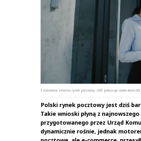
E-commerce zmienia rynek pocztowy. UKE pokazuje nowe dane (fot.
Polski rynek pocztowy jest dziś ba
Takie wnioski płyną z najnowszego
przygotowanego przez Urząd Komuni
dynamicznie rośnie, jednak motorem
pocztowe, ale e-commerce, przesył