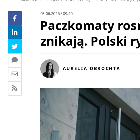
Strona główna
Rynek kurierski i pocztowy
Paczkomaty rosną szybciej n
>
>
03.06.2026 / 09:40
Paczkomaty rosną
znikają. Polski 
AURELIA OBROCHTA