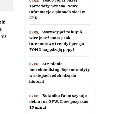
Tesco coraz bliżej
07.08.
sprzedaży biznesu. Nowe
informacje o planach sieci w
CEE
mld
a.
Wszyscy już to kupili,
07.08.
niż
więc ja też muszę Jak
internetowe trendy i presja
FOMO napędzają popyt
AI zmienia
07.08.
merchandising. Ręczne audyty
w sklepach odchodzą do
historii
Botanika Farm szykuje
07.08.
debiut na GPW. Chce pozyskać
15 mln zł