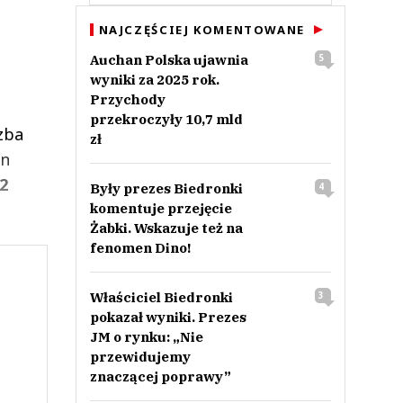
NAJCZĘŚCIEJ KOMENTOWANE
Auchan Polska ujawnia
5
wyniki za 2025 rok.
Przychody
przekroczyły 10,7 mld
czba
zł
en
2
Były prezes Biedronki
4
komentuje przejęcie
Żabki. Wskazuje też na
fenomen Dino!
Właściciel Biedronki
3
pokazał wyniki. Prezes
JM o rynku: „Nie
przewidujemy
znaczącej poprawy”