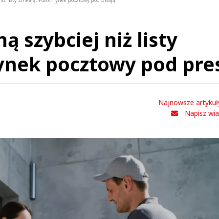
iż listy znikają. Polski rynek pocztowy pod presją
 szybciej niż listy
rynek pocztowy pod pre
Najnowsze artykuł
Napisz wi