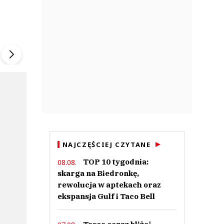
ek
Szefem być Sezon 2
Marcin Przybysz
▶
▶
NAJCZĘŚCIEJ CZYTANE
TOP 10 tygodnia:
08.08.
skarga na Biedronkę,
rewolucja w aptekach oraz
ekspansja Gulf i Taco Bell