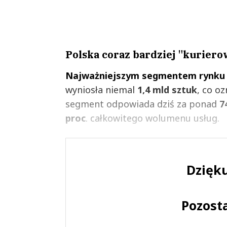
Polska coraz bardziej "kuriero
Najważniejszym segmentem rynku p
wyniosła niemal
1,4 mld sztuk
, co o
segment odpowiada dziś za ponad
7
proc
. całkowitego wolumenu usług.
Dzięku
Pozost