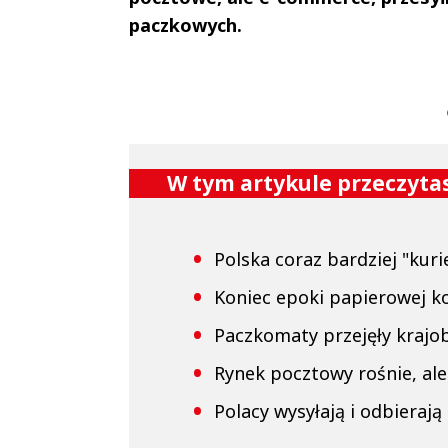
paczkowych.
Andrzej i Marta
Marta i An
Sterniccy
Sterniccy
▶
▶
W tym artykule przeczytas
Polska coraz bardziej "kur
Koniec epoki papierowej k
Paczkomaty przejęły krajob
Rynek pocztowy rośnie, ale
Polacy wysyłają i odbierają