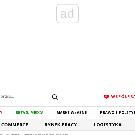
ad
WSPÓŁPR
ZY
RETAIL MEDIA
MARKI WŁASNE
PRAWO I POLITY
-COMMERCE
RYNEK PRACY
LOGISTYKA