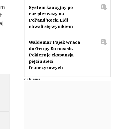
ym
System kaucyjny po
3
raz pierwszy na
ch
Pol‘and‘Rock. Lidl
aj
chwali się wynikiem
Waldemar Pajek wraca
2
do Grupy Eurocash.
Pokieruje ekspansją
pięciu sieci
franczyzowych