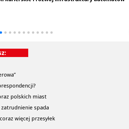
drzej
Michał Stężalski
FineDiningWe
▶
▶
z:
ierowa”
orespondencji?
raz polskich miast
 zatrudnienie spada
 coraz więcej przesyłek