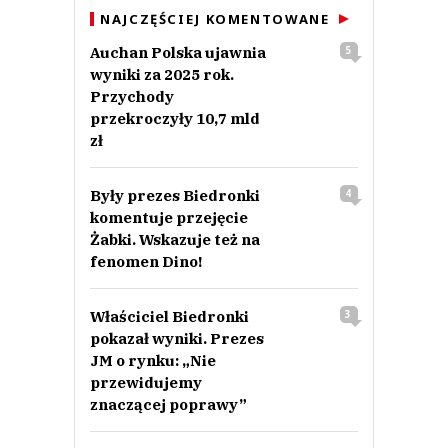
NAJCZĘŚCIEJ KOMENTOWANE
Auchan Polska ujawnia
5
wyniki za 2025 rok.
Przychody
przekroczyły 10,7 mld
zł
Były prezes Biedronki
4
komentuje przejęcie
Żabki. Wskazuje też na
fenomen Dino!
Właściciel Biedronki
3
pokazał wyniki. Prezes
JM o rynku: „Nie
przewidujemy
znaczącej poprawy”