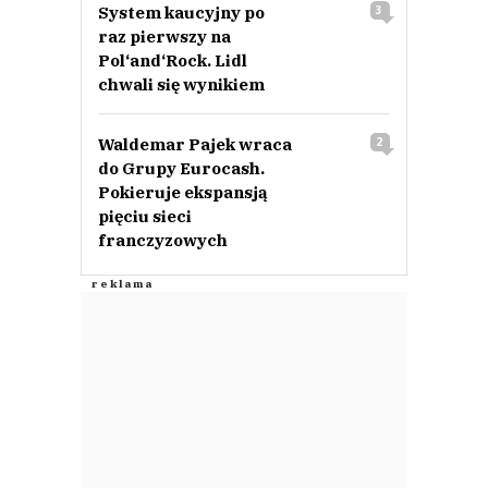
System kaucyjny po
3
raz pierwszy na
Pol‘and‘Rock. Lidl
chwali się wynikiem
Waldemar Pajek wraca
2
do Grupy Eurocash.
Pokieruje ekspansją
pięciu sieci
franczyzowych