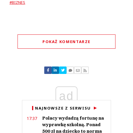
#BIZNES
POKAŻ KOMENTARZE
Komentarze (
0
)
Nie znaleziono komentarzy
Zostaw swoje komentarze
Imię (Wymagane)
ad
Anuluj
NAJNOWSZE Z SERWISU
Prześlij komentarz
Polacy wydadzą fortunę na
17:37
wyprawkę szkolną. Ponad
500 zł na dziecko to norma