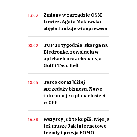
Zmiany w zarządzie OSM
13:02
Łowicz. Agata Makowska
objęła funkcje wiceprezesa
TOP 10 tygodnia: skarga na
08:02
Biedronkę, rewolucja w
aptekach oraz ekspansja
Gulf i Taco Bell
Tesco coraz bliżej
18:05
sprzedaży biznesu. Nowe
informacje o planach sieci
w CEE
Wszyscy już to kupili, więc ja
16:38
też muszę Jak internetowe
trendy i presja FOMO