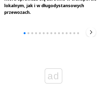
lokalnym, jak i w długodystansowych
przewozach.
Andrzej i Marta Sterniccy
Marta i 
▶
ad