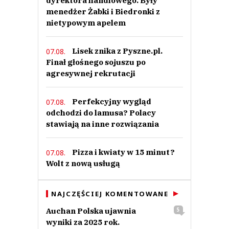
dyrektora handlowego. Były
menedżer Żabki i Biedronki z
nietypowym apelem
Lisek znika z Pyszne.pl.
07.08.
Finał głośnego sojuszu po
agresywnej rekrutacji
Perfekcyjny wygląd
07.08.
odchodzi do lamusa? Polacy
stawiają na inne rozwiązania
Pizza i kwiaty w 15 minut?
07.08.
Wolt z nową usługą
NAJCZĘŚCIEJ KOMENTOWANE
Auchan Polska ujawnia
5
wyniki za 2025 rok.