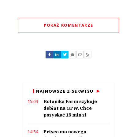
POKAŻ KOMENTARZE
Komentarze (
0
)
Nie znaleziono komentarzy
Zostaw swoje komentarze
Imię (Wymagane)
Anuluj
NAJNOWSZE Z SERWISU
Prześlij komentarz
Botanika Farm szykuje
15:03
debiut na GPW. Chce
pozyskać 15 mln zł
Frisco ma nowego
14:54