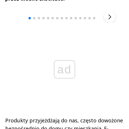
Andrzej i Marta Sterniccy
Marta i 
▶
ad
Produkty przyjeżdżają do nas, często dowożone
bezpośrednio do domu czy mieszkania. E-