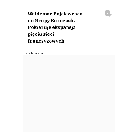
Waldemar Pajek wraca
2
do Grupy Eurocash.
Pokieruje ekspansją
pięciu sieci
franczyzowych