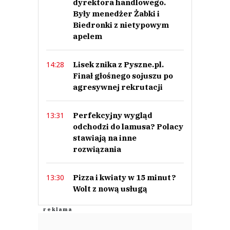
dyrektora handlowego.
Były menedżer Żabki i
Biedronki z nietypowym
apelem
Lisek znika z Pyszne.pl.
14:28
Finał głośnego sojuszu po
agresywnej rekrutacji
Perfekcyjny wygląd
13:31
odchodzi do lamusa? Polacy
stawiają na inne
rozwiązania
Pizza i kwiaty w 15 minut?
13:30
Wolt z nową usługą