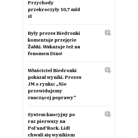
Przychody
przekroczyły 10,7 mld
zł
Były prezes Biedronki
4
komentuje przejęcie
Żabki. Wskazuje też na
fenomen Dino!
Właściciel Biedronki
3
pokazał wyniki. Prezes
JM o rynku: „Nie
przewidujemy
znaczącej poprawy”
System kaucyjny po
3
raz pierwszy na
Pol‘and‘Rock. Lidl
chwali się wynikiem