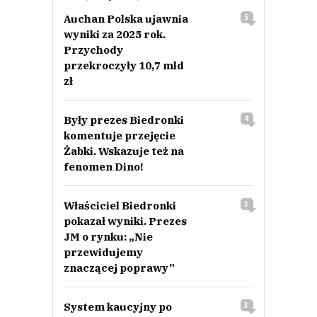
Auchan Polska ujawnia
5
wyniki za 2025 rok.
Przychody
przekroczyły 10,7 mld
zł
Były prezes Biedronki
4
komentuje przejęcie
Żabki. Wskazuje też na
fenomen Dino!
Właściciel Biedronki
3
pokazał wyniki. Prezes
JM o rynku: „Nie
przewidujemy
znaczącej poprawy”
System kaucyjny po
3