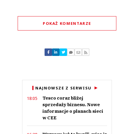
POKAŻ KOMENTARZE
Komentarze (
0
)
Nie znaleziono komentarzy
Zostaw swoje komentarze
Imię (Wymagane)
Anuluj
NAJNOWSZE Z SERWISU
Prześlij komentarz
Tesco coraz bliżej
18:05
sprzedaży biznesu. Nowe
informacje o planach sieci
w CEE