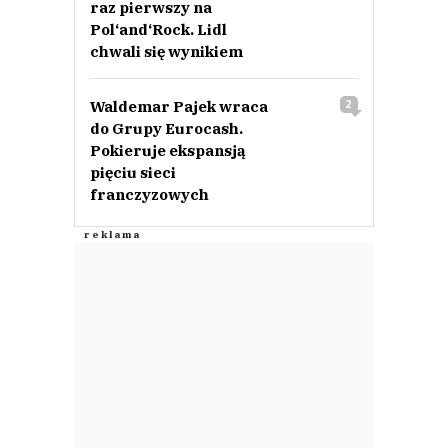
raz pierwszy na
Pol‘and‘Rock. Lidl
chwali się wynikiem
Waldemar Pajek wraca
2
do Grupy Eurocash.
Pokieruje ekspansją
pięciu sieci
franczyzowych