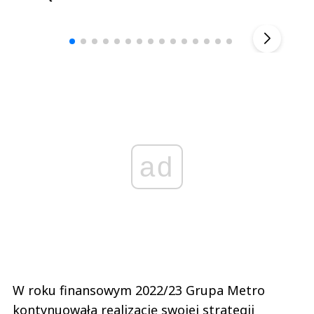
Andrzej i Marta Sterniccy
Marta i 
▶
ad
W roku finansowym 2022/23 Grupa Metro
kontynuowała realizację swojej strategii