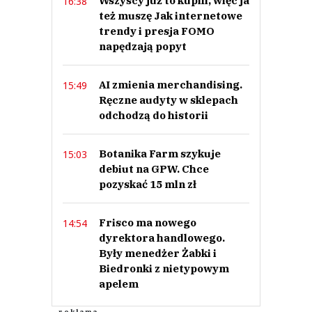
Wszyscy już to kupili, więc ja
16:38
też muszę Jak internetowe
trendy i presja FOMO
napędzają popyt
AI zmienia merchandising.
15:49
Ręczne audyty w sklepach
odchodzą do historii
Botanika Farm szykuje
15:03
debiut na GPW. Chce
pozyskać 15 mln zł
Frisco ma nowego
14:54
dyrektora handlowego.
Były menedżer Żabki i
Biedronki z nietypowym
apelem