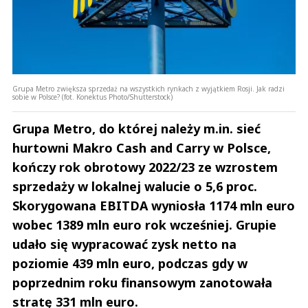
Grupa Metro zwiększa sprzedaż na wszystkich rynkach z wyjątkiem Rosji. Jak radzi
sobie w Polsce? (fot. Konektus Photo/Shutterstock)
Grupa Metro, do której należy m.in. sieć
hurtowni Makro Cash and Carry w Polsce,
kończy rok obrotowy 2022/23 ze wzrostem
sprzedaży w lokalnej walucie o 5,6 proc.
Skorygowana EBITDA wyniosła 1174 mln euro
wobec 1389 mln euro rok wcześniej. Grupie
udało się wypracować zysk netto na
poziomie 439 mln euro, podczas gdy w
poprzednim roku finansowym zanotowała
stratę 331 mln euro.