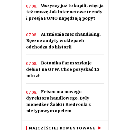
Wszyscy już to kupili, więc ja
07.08.
też muszę Jak internetowe trendy
i presja FOMO napędzają popyt
AI zmienia merchandising.
07.08.
Ręczne audyty w sklepach
odchodzą do historii
Botanika Farm szykuje
07.08.
debiut na GPW. Chce pozyskać 15
mln zł
Frisco ma nowego
07.08.
dyrektora handlowego. Były
menedżer Żabki i Biedronki z
nietypowym apelem
NAJCZĘŚCIEJ KOMENTOWANE