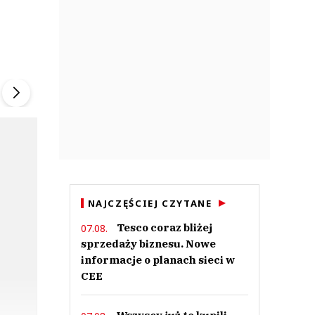
ek
Szefem być Sezon 2
Marcin Przybysz
▶
▶
NAJCZĘŚCIEJ CZYTANE
Tesco coraz bliżej
07.08.
sprzedaży biznesu. Nowe
informacje o planach sieci w
CEE