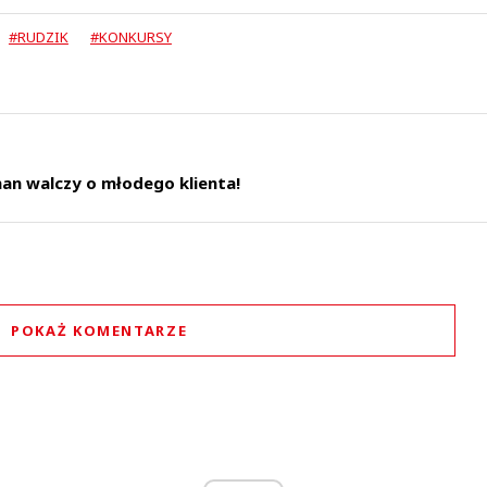
#RUDZIK
#KONKURSY
an walczy o młodego klienta!
POKAŻ KOMENTARZE
Komentarze (
0
)
Nie znaleziono komentarzy
staw swoje komentarze
Imię (Wymagane)