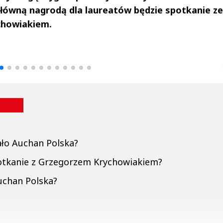
. Główną nagrodą dla laureatów będzie spotkanie ze
chowiakiem.
drzej
Michał Stężalski
FineDiningWe
▶
▶
ało Auchan Polska?
potkanie z Grzegorzem Krychowiakiem?
Auchan Polska?