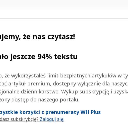
jemy, że nas czytasz!
ało jeszcze 94% tekstu
 to, że wykorzystałeś limit bezpłatnych artykułów w t
tać artykuł premium, dostępny wyłącznie dla naszy
jonalne dziennikarstwo. Wykup subskrypcję i uzysk
zony dostęp do naszego portalu.
wszystkie korzyści z prenumeraty WH Plus
dasz subskrybcję?
Zaloguj się.