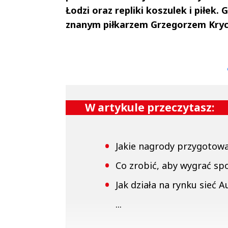
Łodzi oraz repliki koszulek i piłek
znanym piłkarzem Grzegorzem Kry
Andrzej i Marta
Marta i An
Sterniccy
Sterniccy
▶
▶
W artykule przeczytasz:
Jakie nagrody przygotow
Co zrobić, aby wygrać s
Jak działa na rynku sieć 
...