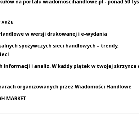
kułów na portalu wiadomoscihandlowe.pl - ponad 50 tys
TAKŻE:
andlowe w wersji drukowanej i e-wydania
okalnych spożywczych sieci handlowych – trendy,
ieci
informacji i analiz. W każdy piątek w twojej skrzynce 
narach organizowanych przez Wiadomości Handlowe
 WH MARKET