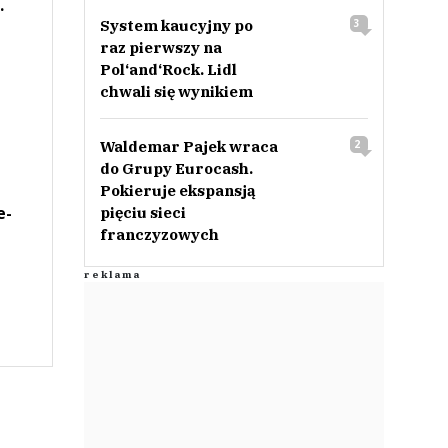
.
System kaucyjny po
3
raz pierwszy na
Pol‘and‘Rock. Lidl
chwali się wynikiem
Waldemar Pajek wraca
2
do Grupy Eurocash.
Pokieruje ekspansją
e-
pięciu sieci
franczyzowych