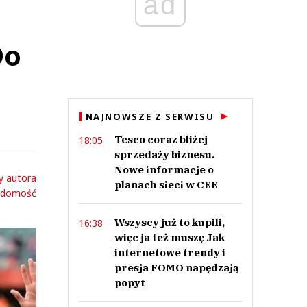
ad
Do
NAJNOWSZE Z SERWISU
Tesco coraz bliżej
18:05
sprzedaży biznesu.
Nowe informacje o
y autora
planach sieci w CEE
adomość
Wszyscy już to kupili,
16:38
więc ja też muszę Jak
internetowe trendy i
presja FOMO napędzają
popyt