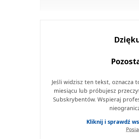
Dzięku
Pozost
Jeśli widzisz ten tekst, oznacza
miesiącu lub próbujesz przeczy
Subskrybentów. Wspieraj profes
nieogranic
Kliknij i sprawdź 
Posia