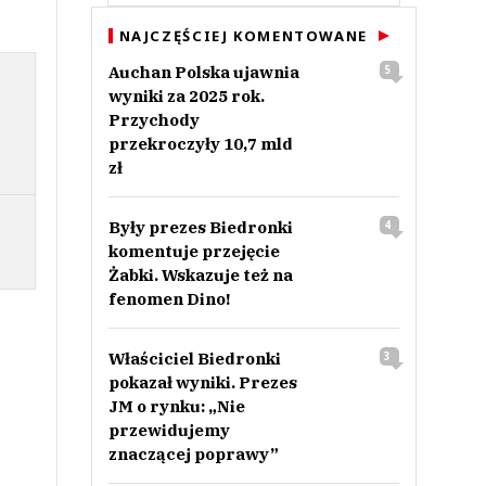
NAJCZĘŚCIEJ KOMENTOWANE
Auchan Polska ujawnia
5
wyniki za 2025 rok.
Przychody
przekroczyły 10,7 mld
zł
Były prezes Biedronki
4
komentuje przejęcie
Żabki. Wskazuje też na
fenomen Dino!
Właściciel Biedronki
3
pokazał wyniki. Prezes
JM o rynku: „Nie
przewidujemy
znaczącej poprawy”