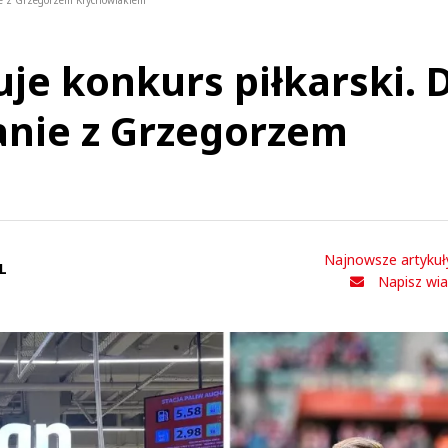
ie z Grzegorzem Krychowiakiem
je konkurs piłkarski. 
anie z Grzegorzem
Najnowsze artykuł
L
Napisz wi