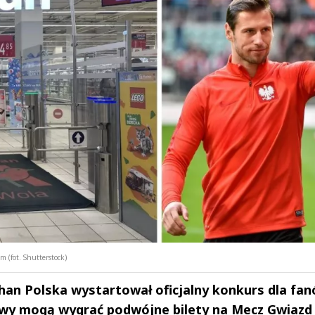
 (fot. Shutterstock)
han Polska wystartował oficjalny konkurs dla fa
bawy mogą wygrać podwójne bilety na Mecz Gwiazd