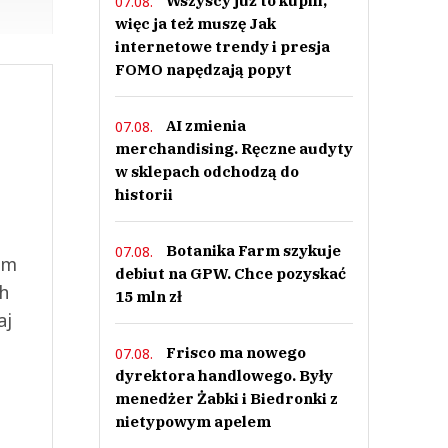
Wszyscy już to kupili,
07.08.
więc ja też muszę Jak
internetowe trendy i presja
FOMO napędzają popyt
AI zmienia
07.08.
merchandising. Ręczne audyty
w sklepach odchodzą do
historii
Botanika Farm szykuje
07.08.
ym
debiut na GPW. Chce pozyskać
ch
15 mln zł
aj
Frisco ma nowego
07.08.
dyrektora handlowego. Były
menedżer Żabki i Biedronki z
nietypowym apelem