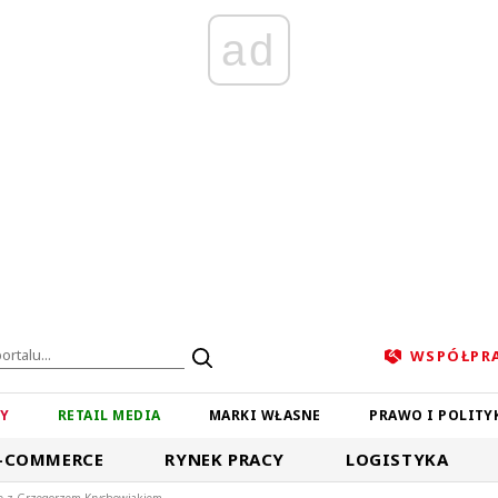
ad
WSPÓŁPR
ZY
RETAIL MEDIA
MARKI WŁASNE
PRAWO I POLITY
-COMMERCE
RYNEK PRACY
LOGISTYKA