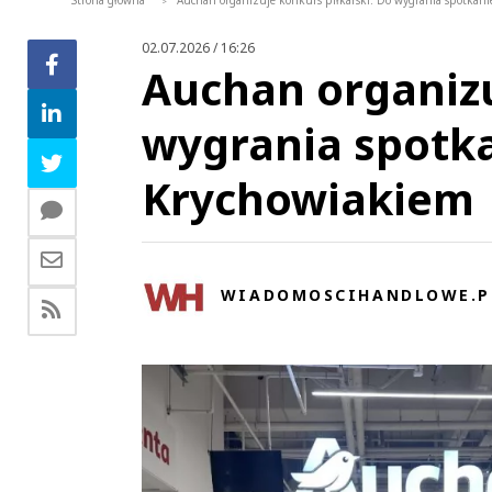
Strona główna
Auchan organizuje konkurs piłkarski. Do wygrania spotkan
>
02.07.2026 / 16:26
Auchan organizu
wygrania spotk
Krychowiakiem
WIADOMOSCIHANDLOWE.P