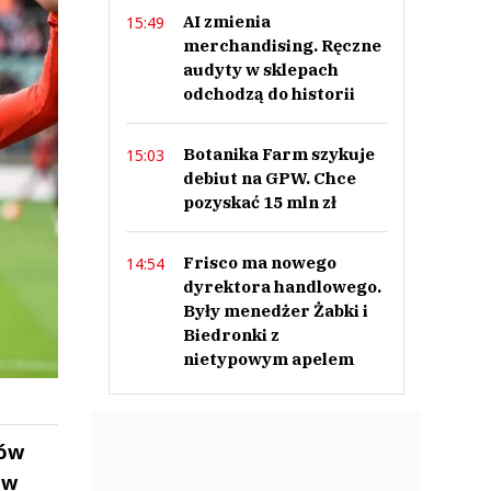
AI zmienia
15:49
merchandising. Ręczne
audyty w sklepach
odchodzą do historii
Botanika Farm szykuje
15:03
debiut na GPW. Chce
pozyskać 15 mln zł
Frisco ma nowego
14:54
dyrektora handlowego.
Były menedżer Żabki i
Biedronki z
nietypowym apelem
nów
 w