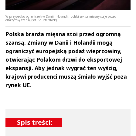
W przypadku ograniczeń w Danii i Holandii, polski sektor mięsny staje przed
olbrzymią szansą (fot. Shutterstock)
Polska branża mięsna stoi przed ogromną
szansą. Zmiany w Danii i Holandii mogą
ograniczyć europejską podaż wieprzowiny,
otwierając Polakom drzwi do eksportowej
ekspansji. Aby jednak wygrać ten wyścig,
krajowi producenci muszą śmiało wyjść poza
rynek UE.
Spis treści: