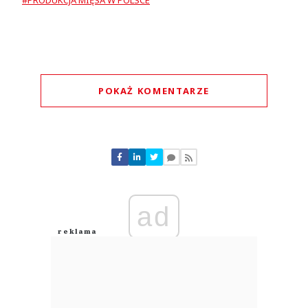
#PRODUKCJA MIĘSA W POLSCE
POKAŻ KOMENTARZE
Komentarze (
0
)
Nie znaleziono komentarzy
Zostaw swoje komentarze
Imię (Wymagane)
ad
Anuluj
Prześlij komentarz