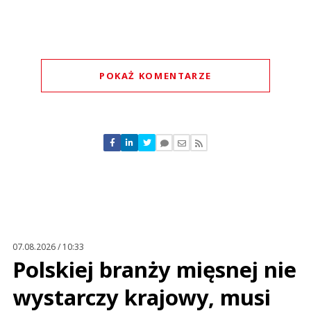
POKAŻ KOMENTARZE
Komentarze (
0
)
Nie znaleziono komentarzy
Zostaw swoje komentarze
Imię (Wymagane)
Anuluj
Prześlij komentarz
07.08.2026 / 10:33
Polskiej branży mięsnej nie
wystarczy krajowy, musi