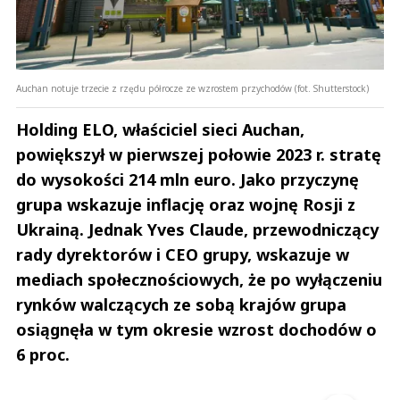
Auchan notuje trzecie z rzędu półrocze ze wzrostem przychodów (fot. Shutterstock)
Holding ELO, właściciel sieci Auchan,
powiększył w pierwszej połowie 2023 r. stratę
do wysokości 214 mln euro. Jako przyczynę
grupa wskazuje inflację oraz wojnę Rosji z
Ukrainą. Jednak Yves Claude, przewodniczący
rady dyrektorów i CEO grupy, wskazuje w
mediach społecznościowych, że po wyłączeniu
rynków walczących ze sobą krajów grupa
osiągnęła w tym okresie wzrost dochodów o
6 proc.
Andrzej i Marta Sterniccy
Marta i 
▶