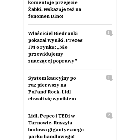
komentuje przejęcie
Żabki. Wskazuje też na
fenomen Dino!
Właściciel Biedronki
3
pokazał wyniki. Prezes
JM o rynku: „Nie
przewidujemy
znaczącej poprawy”
System kaucyjny po
3
raz pierwszy na
Pol‘and‘Rock. Lidl
chwali się wynikiem
Lidl, Pepco i TEDi w
2
Tarnowie. Ruszyła
budowa gigantycznego
parku handlowego!