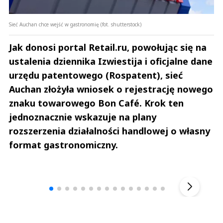
Sieć Auchan chce wejść w gastronomię (fot. shutterstock)
Jak donosi portal Retail.ru, powołując się na
ustalenia dziennika Izwiestija i oficjalne dane
urzędu patentowego (Rospatent), sieć
Auchan złożyła wniosek o rejestrację nowego
znaku towarowego Bon Café. Krok ten
jednoznacznie wskazuje na plany
rozszerzenia działalności handlowej o własny
format gastronomiczny.
Andrzej i Marta Sterniccy
Michał S
▶