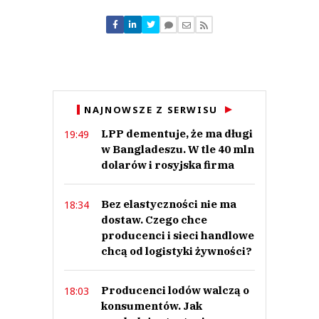
Komentarze (
0
)
Nie znaleziono komentarzy
Zostaw swoje komentarze
Imię (Wymagane)
Anuluj
NAJNOWSZE Z SERWISU
Prześlij komentarz
LPP dementuje, że ma długi
19:49
w Bangladeszu. W tle 40 mln
dolarów i rosyjska firma
Bez elastyczności nie ma
18:34
dostaw. Czego chce
producenci i sieci handlowe
chcą od logistyki żywności?
Producenci lodów walczą o
18:03
konsumentów. Jak