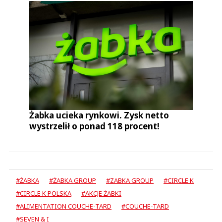
Żabka ucieka rynkowi. Zysk netto
wystrzelił o ponad 118 procent!
#ŻABKA
#ŻABKA GROUP
#ZABKA GROUP
#CIRCLE K
#CIRCLE K POLSKA
#AKCJE ŻABKI
#ALIMENTATION COUCHE-TARD
#COUCHE-TARD
#SEVEN & I