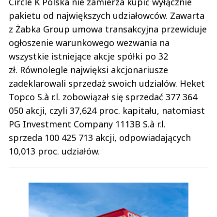
Circle K Polska nie zamierza kupić wyłącznie
pakietu od największych udziałowców. Zawarta
z Żabka Group umowa transakcyjna przewiduje
ogłoszenie warunkowego wezwania na
wszystkie istniejące akcje spółki po 32
zł. Równolegle najwięksi akcjonariusze
zadeklarowali sprzedaż swoich udziałów. Heket
Topco S.à r.l. zobowiązał się sprzedać 377 364
050 akcji, czyli 37,624 proc. kapitału, natomiast
PG Investment Company 1113B S.à r.l.
sprzeda 100 425 713 akcji, odpowiadających
10,013 proc. udziałów.