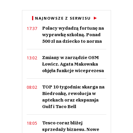
NAJNOWSZE Z SERWISU
Polacy wydadzą fortunę na
17:37
wyprawkę szkolną. Ponad
500 zł na dziecko to norma
Zmiany w zarządzie OSM
13:02
Łowicz. Agata Makowska
objęła funkcje wiceprezesa
TOP 10 tygodnia: skarga na
08:02
Biedronkę, rewolucja w
aptekach oraz ekspansja
Gulf i Taco Bell
Tesco coraz bliżej
18:05
sprzedaży biznesu. Nowe