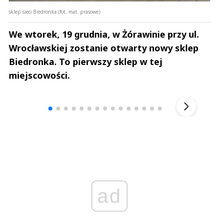
sklep sieci Biedronka (fot. mat. prasowe)
We wtorek, 19 grudnia, w Żórawinie przy ul.
Wrocławskiej zostanie otwarty nowy sklep
Biedronka. To pierwszy sklep w tej
miejscowości.
Andrzej i Marta Sterniccy
Marta i 
▶
ad