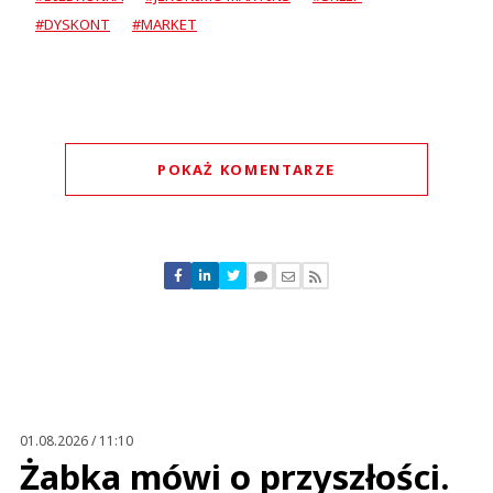
#DYSKONT
#MARKET
POKAŻ KOMENTARZE
Komentarze (
0
)
Nie znaleziono komentarzy
Zostaw swoje komentarze
Imię (Wymagane)
Anuluj
Prześlij komentarz
01.08.2026 / 11:10
Żabka mówi o przyszłości.