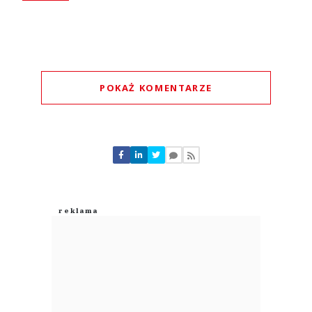
POKAŻ KOMENTARZE
Komentarze (
0
)
Nie znaleziono komentarzy
Zostaw swoje komentarze
Imię (Wymagane)
Anuluj
Prześlij komentarz