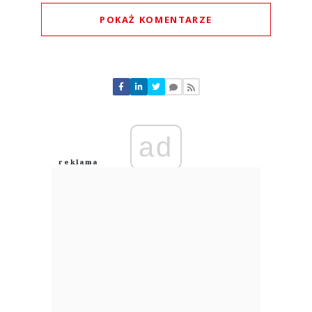
POKAŻ KOMENTARZE
Komentarze (
0
)
Nie znaleziono komentarzy
Zostaw swoje komentarze
Imię (Wymagane)
ad
Anuluj
Prześlij komentarz