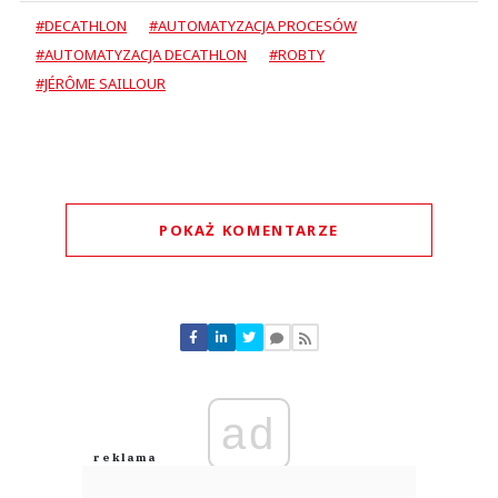
#DECATHLON
#AUTOMATYZACJA PROCESÓW
#AUTOMATYZACJA DECATHLON
#ROBTY
#JÉRÔME SAILLOUR
POKAŻ KOMENTARZE
Komentarze (
0
)
Nie znaleziono komentarzy
Zostaw swoje komentarze
Imię (Wymagane)
ad
Anuluj
Prześlij komentarz