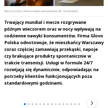
Nocny mundial zmienia nawyki warszawiaków (fot. Shutterstock)
Trwający mundial i mecze rozgrywane
późnym wieczorem oraz w nocy wpływają na
codzienne nawyki konsumentów. Firma Glovo
Polska odnotowuje, że mieszkańcy Warszawy
coraz częściej zamawiają przekąski, napoje
czy brakujące produkty spontanicznie w
trakcie transmisji. Usługi w formule 24/7
rozwijają się dynamicznie, odpowiadając na
potrzeby klientów funkcjonujących poza
standardowymi godzinami.
Andrzej i Marta Sterniccy
Marta i 
▶