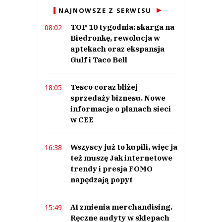
Anuluj
NAJNOWSZE Z SERWISU
Prześlij komentarz
TOP 10 tygodnia: skarga na
08:02
Biedronkę, rewolucja w
aptekach oraz ekspansja
Gulf i Taco Bell
Tesco coraz bliżej
18:05
sprzedaży biznesu. Nowe
informacje o planach sieci
w CEE
Wszyscy już to kupili, więc ja
16:38
też muszę Jak internetowe
trendy i presja FOMO
napędzają popyt
AI zmienia merchandising.
15:49
Ręczne audyty w sklepach