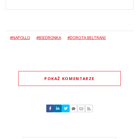
#NAPOLLO
#BIEDRONKA
#DOROTA BELTRANI
POKAŻ KOMENTARZE
Komentarze (
0
)
Nie znaleziono komentarzy
Zostaw swoje komentarze
Imię (Wymagane)