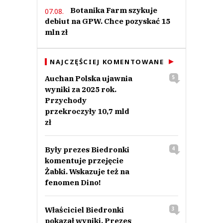
Botanika Farm szykuje
07.08.
debiut na GPW. Chce pozyskać 15
mln zł
NAJCZĘŚCIEJ KOMENTOWANE
Auchan Polska ujawnia
5
wyniki za 2025 rok.
Przychody
przekroczyły 10,7 mld
zł
Były prezes Biedronki
4
komentuje przejęcie
Żabki. Wskazuje też na
fenomen Dino!
Właściciel Biedronki
3
pokazał wyniki. Prezes