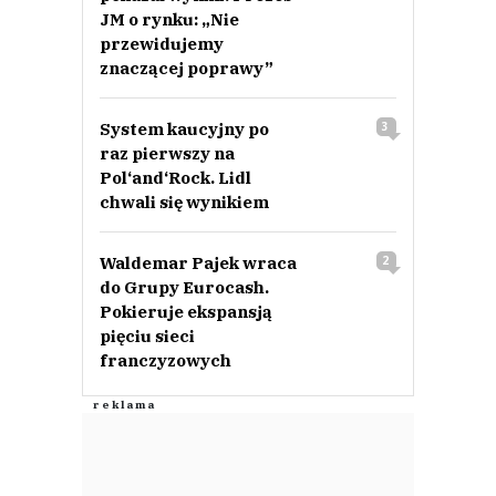
JM o rynku: „Nie
przewidujemy
znaczącej poprawy”
System kaucyjny po
3
raz pierwszy na
Pol‘and‘Rock. Lidl
chwali się wynikiem
Waldemar Pajek wraca
2
do Grupy Eurocash.
Pokieruje ekspansją
pięciu sieci
franczyzowych