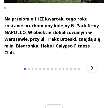
()
Na przełomie I i II kwartału tego roku
zostanie uruchomiony kolejny N-Park firmy
NAPOLLO. W obiekcie zlokalizowanym w
Warszawie, przy ul. Trakt Brzeski, znajdą się
m.in. Biedronka, Hebe i Calypso Fitness
Club.
Andrzej i Marta Sterniccy
Marta i 
▶