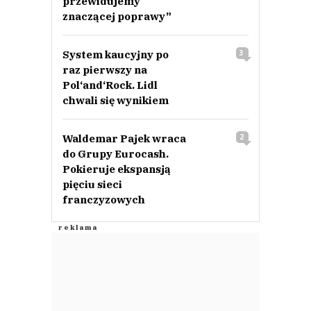
przewidujemy
znaczącej poprawy”
System kaucyjny po
3
raz pierwszy na
Pol‘and‘Rock. Lidl
chwali się wynikiem
Waldemar Pajek wraca
2
do Grupy Eurocash.
Pokieruje ekspansją
pięciu sieci
franczyzowych