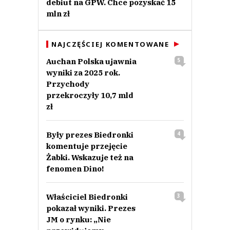
debiut na GPW. Chce pozyskać 15
mln zł
NAJCZĘŚCIEJ KOMENTOWANE
Auchan Polska ujawnia
5
wyniki za 2025 rok.
Przychody
przekroczyły 10,7 mld
zł
Były prezes Biedronki
4
komentuje przejęcie
Żabki. Wskazuje też na
fenomen Dino!
Właściciel Biedronki
3
pokazał wyniki. Prezes
JM o rynku: „Nie