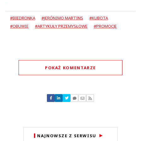
#BIEDRONKA
#JERÓNIMO MARTINS
#KUBOTA
#OBUWIE
#ARTYKUŁY PRZEMYSŁOWE
#PROMOCJE
POKAŻ KOMENTARZE
Komentarze (
0
)
Nie znaleziono komentarzy
Zostaw swoje komentarze
Imię (Wymagane)
Anuluj
NAJNOWSZE Z SERWISU