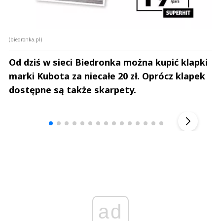
(biedronka.pl)
Od dziś w sieci Biedronka można kupić klapki
marki Kubota za niecałe 20 zł. Oprócz klapek
dostępne są także skarpety.
Andrzej i Marta Sterniccy
Marta i 
▶
ad