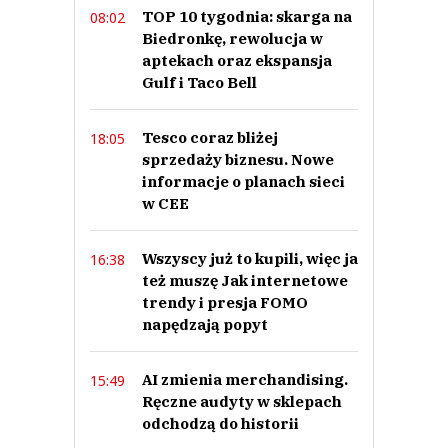
Prześlij komentarz
TOP 10 tygodnia: skarga na
08:02
Biedronkę, rewolucja w
aptekach oraz ekspansja
Gulf i Taco Bell
Tesco coraz bliżej
18:05
sprzedaży biznesu. Nowe
informacje o planach sieci
w CEE
Wszyscy już to kupili, więc ja
16:38
też muszę Jak internetowe
trendy i presja FOMO
napędzają popyt
AI zmienia merchandising.
15:49
Ręczne audyty w sklepach
odchodzą do historii