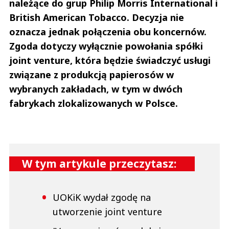
należące do grup Philip Morris International i
Czytaj całość
Daniel
British American Tobacco. Decyzja nie
Odpowiedz
oznacza jednak połączenia obu koncernów.
0
Zgoda dotyczy wyłącznie powołania spółki
0
joint venture, która będzie świadczyć usługi
związane z produkcją papierosów w
Nie znaleziono komentarzy
Zostaw swoje komentarze
wybranych zakładach, w tym w dwóch
Imię (Wymagane)
fabrykach zlokalizowanych w Polsce.
Anuluj
Prześlij komentarz
W tym artykule przeczytasz:
UOKiK wydał zgodę na
utworzenie joint venture