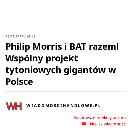
Na ukrainie nowomowa
18.04.2023 / 11:23
This comment was minimized by the moderator on the site
27.07.2026 / 15:11
Na Słowacji jeszcze nie zakazano używać „na”, na Węgrzech tez można
Philip Morris i BAT razem!
mówić „na”
Na ukrainie nowomowa
Wspólny projekt
Odpowiedz
0
tytoniowych gigantów w
0
Polsce
WIADOMOSCIHANDLOWE.PL
No
04.04.2023 / 04:34
Najnowsze artykuły autora
This comment was minimized by the moderator on the site
Napisz wiadomość
Na Słowacji i w Ukrainie, to w końcu jak się to pisze. A poza tym kto