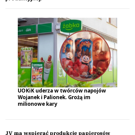
UOKiK uderza w twórców napojów
Wojanek i Palionek. Grożą im
milionowe kary
JV ma wspierać produkcję papierosów