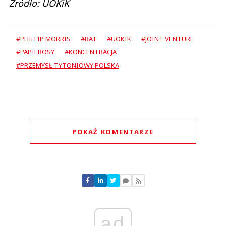
Źródło: UOKiK
#PHILLIP MORRIS
#BAT
#UOKIK
#JOINT VENTURE
#PAPIEROSY
#KONCENTRACJA
#PRZEMYSŁ TYTONIOWY POLSKA
POKAŻ KOMENTARZE
Komentarze (
0
)
Nie znaleziono komentarzy
Zostaw swoje komentarze
Imię (Wymagane)
ad