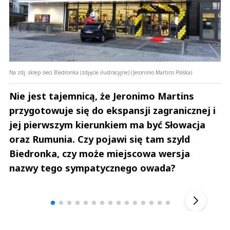
Na zdj. sklep sieci Biedronka (zdjęcie ilustracyjne) (Jeronimo Martins Polska)
Nie jest tajemnicą, że Jeronimo Martins
przygotowuje się do ekspansji zagranicznej i
jej pierwszym kierunkiem ma być Słowacja
oraz Rumunia. Czy pojawi się tam szyld
Biedronka, czy może miejscowa wersja
nazwy tego sympatycznego owada?
Andrzej i Marta Sterniccy
Marta i 
▶