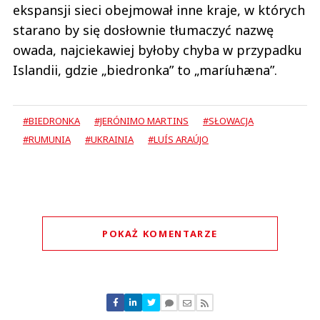
ekspansji sieci obejmował inne kraje, w których
starano by się dosłownie tłumaczyć nazwę
owada, najciekawiej byłoby chyba w przypadku
Islandii, gdzie „biedronka” to „maríuhæna”.
#BIEDRONKA
#JERÓNIMO MARTINS
#SŁOWACJA
#RUMUNIA
#UKRAINIA
#LUÍS ARAÚJO
POKAŻ KOMENTARZE
Komentarze (
3
)