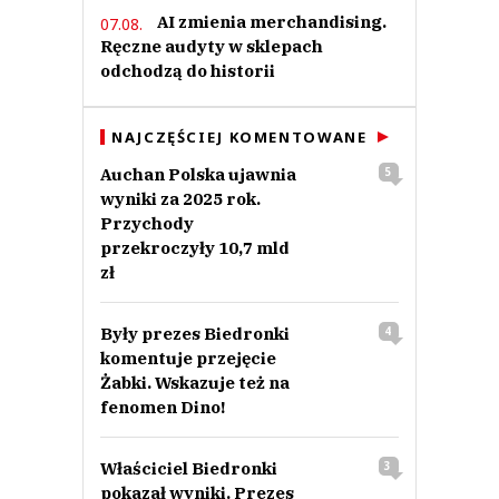
AI zmienia merchandising.
07.08.
Ręczne audyty w sklepach
odchodzą do historii
NAJCZĘŚCIEJ KOMENTOWANE
Auchan Polska ujawnia
5
wyniki za 2025 rok.
Przychody
przekroczyły 10,7 mld
zł
Były prezes Biedronki
4
komentuje przejęcie
Żabki. Wskazuje też na
fenomen Dino!
Właściciel Biedronki
3
pokazał wyniki. Prezes