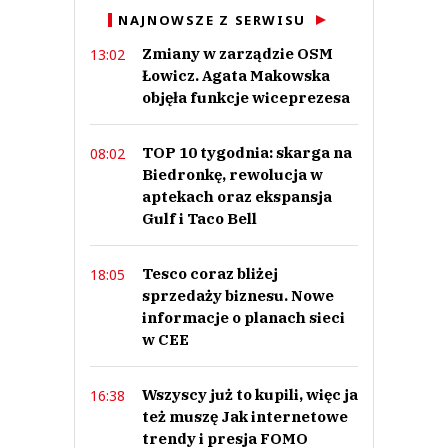
NAJNOWSZE Z SERWISU
Zmiany w zarządzie OSM
13:02
Łowicz. Agata Makowska
objęła funkcje wiceprezesa
TOP 10 tygodnia: skarga na
08:02
Biedronkę, rewolucja w
aptekach oraz ekspansja
Gulf i Taco Bell
Tesco coraz bliżej
18:05
sprzedaży biznesu. Nowe
informacje o planach sieci
w CEE
Wszyscy już to kupili, więc ja
16:38
też muszę Jak internetowe
trendy i presja FOMO