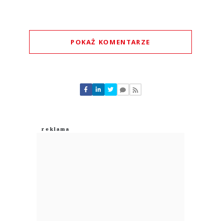
POKAŻ KOMENTARZE
Komentarze (
0
)
Nie znaleziono komentarzy
Zostaw swoje komentarze
Imię (Wymagane)
Anuluj
Prześlij komentarz