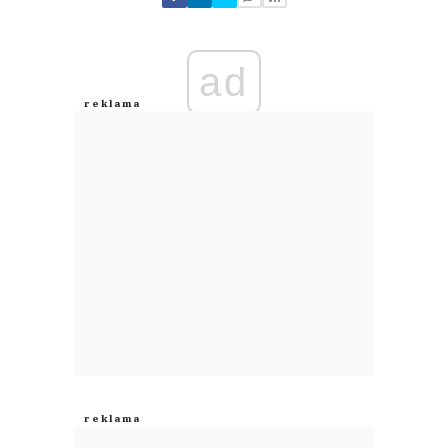
Zostaw swoje komentarze
Imię (Wymagane)
ad
Anuluj
Prześlij komentarz