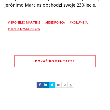
Jerónimo Martins obchodzi swoje 230-lecie.
#JERÓNIMO MARTINS
#BIEDRONKA
#KOLUMBIA
#RYNEK DYSKONTÓW
POKAŻ KOMENTARZE
Komentarze (
0
)
Nie znaleziono komentarzy
Zostaw swoje komentarze
Imię (Wymagane)