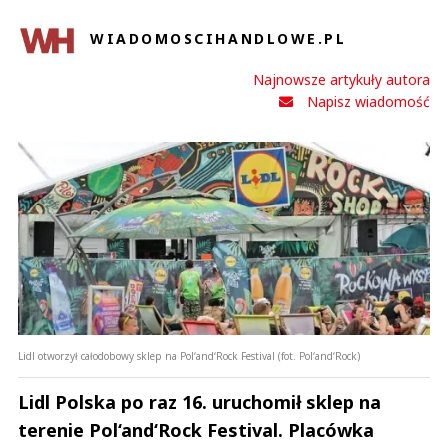
WIADOMOSCIHANDLOWE.PL
Najnowsze artykuły autora
Napisz wiadomość
Lidl otworzył całodobowy sklep na Pol‘and‘Rock Festival (fot. Pol‘and‘Rock)
Lidl Polska po raz 16. uruchomił sklep na
terenie Pol‘and‘Rock Festival. Placówka