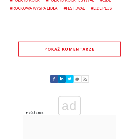
#POL'AND'ROCK
#POL'AND'ROCK FESTIVAL
#LIDL
#ROCKOWA WYSPA LIDLA
#FESTIWAL
#LIDL PLUS
POKAŻ KOMENTARZE
Komentarze (
0
)
Nie znaleziono komentarzy
Zostaw swoje komentarze
Imię (Wymagane)
ad
Anuluj
Prześlij komentarz