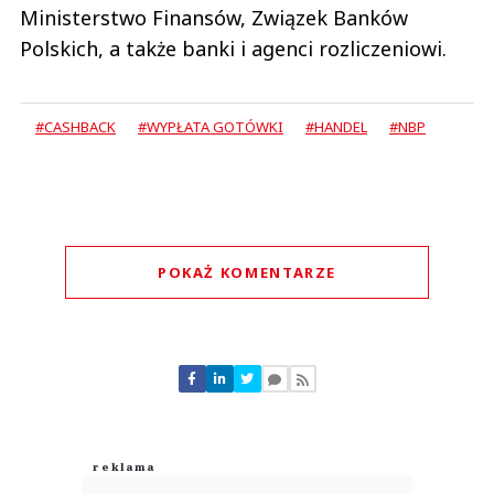
Ministerstwo Finansów, Związek Banków
Polskich, a także banki i agenci rozliczeniowi.
#CASHBACK
#WYPŁATA GOTÓWKI
#HANDEL
#NBP
POKAŻ KOMENTARZE
Komentarze (
0
)
Nie znaleziono komentarzy
Zostaw swoje komentarze
Imię (Wymagane)
Anuluj