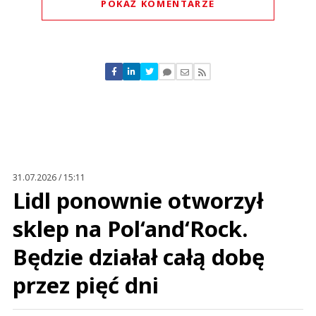
POKAŻ KOMENTARZE
Komentarze (
0
)
Nie znaleziono komentarzy
Zostaw swoje komentarze
Imię (Wymagane)
Anuluj
Prześlij komentarz
31.07.2026 / 15:11
Lidl ponownie otworzył
sklep na Pol‘and‘Rock.
Będzie działał całą dobę
przez pięć dni