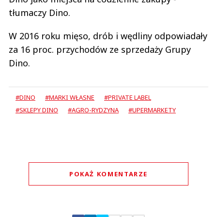
tłumaczy Dino.
W 2016 roku mięso, drób i wędliny odpowiadały
za 16 proc. przychodów ze sprzedaży Grupy
Dino.
#DINO
#MARKI WŁASNE
#PRIVATE LABEL
#SKLEPY DINO
#AGRO-RYDZYNA
#UPERMARKETY
POKAŻ KOMENTARZE
Komentarze (
0
)