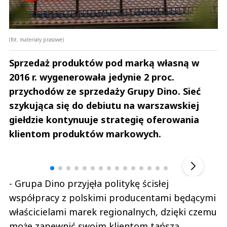
(fot. materiały prasowe)
Sprzedaż produktów pod marką własną w
2016 r. wygenerowała jedynie 2 proc.
przychodów ze sprzedaży Grupy Dino. Sieć
szykująca się do debiutu na warszawskiej
giełdzie kontynuuje strategię oferowania
klientom produktów markowych.
Andrzej i Marta Sterniccy
Marta i 
▶
- Grupa Dino przyjęła politykę ścisłej
współpracy z polskimi producentami będącymi
właścicielami marek regionalnych, dzięki czemu
może zapewnić swoim klientom tańszą