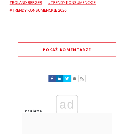
#ROLAND BERGER
#TRENDY KONSUMENCKIE
#TRENDY KONSUMENCKIE 2026
POKAŻ KOMENTARZE
Komentarze (
0
)
Nie znaleziono komentarzy
Zostaw swoje komentarze
Imię (Wymagane)
ad
Anuluj
Prześlij komentarz