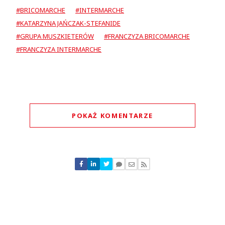
#BRICOMARCHE
#INTERMARCHE
#KATARZYNA JAŃCZAK-STEFANIDE
#GRUPA MUSZKIETERÓW
#FRANCZYZA BRICOMARCHE
#FRANCZYZA INTERMARCHE
POKAŻ KOMENTARZE
Komentarze (
0
)
Nie znaleziono komentarzy
Zostaw swoje komentarze
Imię (Wymagane)
Anuluj