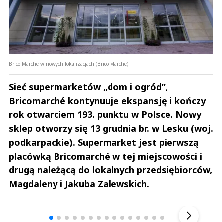
Brico Marche w nowych lokalizacjach (Brico Marche)
Sieć supermarketów „dom i ogród”,
Bricomarché kontynuuje ekspansję i kończy
rok otwarciem 193. punktu w Polsce. Nowy
sklep otworzy się 13 grudnia br. w Lesku (woj.
podkarpackie). Supermarket jest pierwszą
placówką Bricomarché w tej miejscowości i
drugą należącą do lokalnych przedsiębiorców,
Magdaleny i Jakuba Zalewskich.
Andrzej i Marta Sterniccy
Marta i 
▶