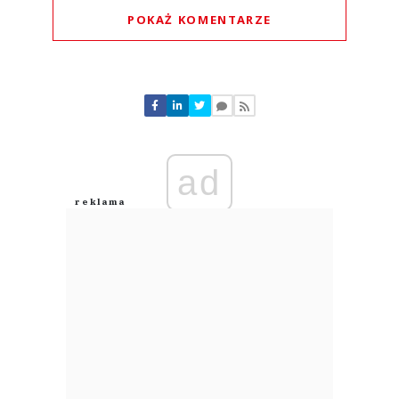
POKAŻ KOMENTARZE
Komentarze (
0
)
Nie znaleziono komentarzy
Zostaw swoje komentarze
Imię (Wymagane)
ad
Anuluj
Prześlij komentarz