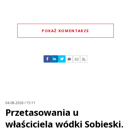
POKAŻ KOMENTARZE
Komentarze (
0
)
Nie znaleziono komentarzy
Zostaw swoje komentarze
Imię (Wymagane)
Anuluj
Prześlij komentarz
04.08.2026 / 15:11
Przetasowania u
właściciela wódki Sobieski.