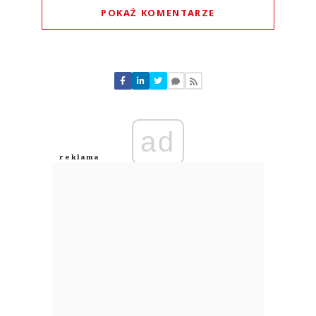
POKAŻ KOMENTARZE
Komentarze (
0
)
Nie znaleziono komentarzy
Zostaw swoje komentarze
Imię (Wymagane)
ad
Anuluj
Prześlij komentarz