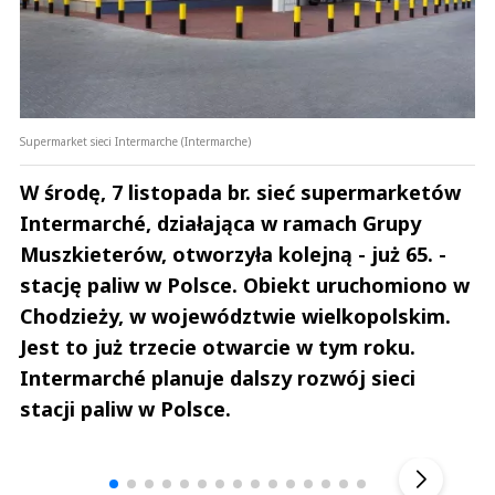
Supermarket sieci Intermarche (Intermarche)
W środę, 7 listopada br. sieć supermarketów
Intermarché, działająca w ramach Grupy
Muszkieterów, otworzyła kolejną - już 65. -
stację paliw w Polsce. Obiekt uruchomiono w
Chodzieży, w województwie wielkopolskim.
Jest to już trzecie otwarcie w tym roku.
Intermarché planuje dalszy rozwój sieci
stacji paliw w Polsce.
Andrzej i Marta Sterniccy
Marta i 
▶